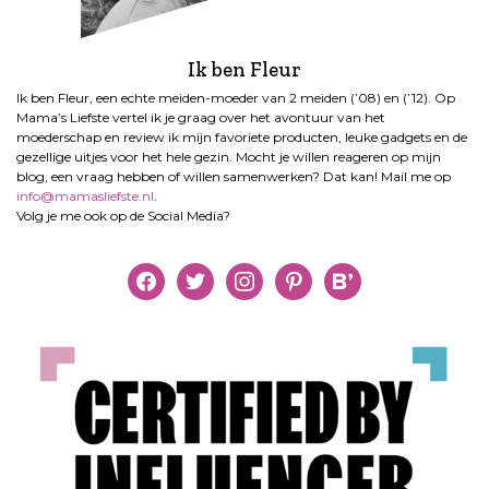
g
Ik ben Fleur
Ik ben Fleur, een echte meiden-moeder van 2 meiden (’08) en (’12). Op
Mama’s Liefste vertel ik je graag over het avontuur van het
moederschap en review ik mijn favoriete producten, leuke gadgets en de
gezellige uitjes voor het hele gezin. Mocht je willen reageren op mijn
blog, een vraag hebben of willen samenwerken? Dat kan! Mail me op
info@mamasliefste.nl
.
Volg je me ook op de Social Media?
facebook
twitter
instagram
pinterest
bloglovin