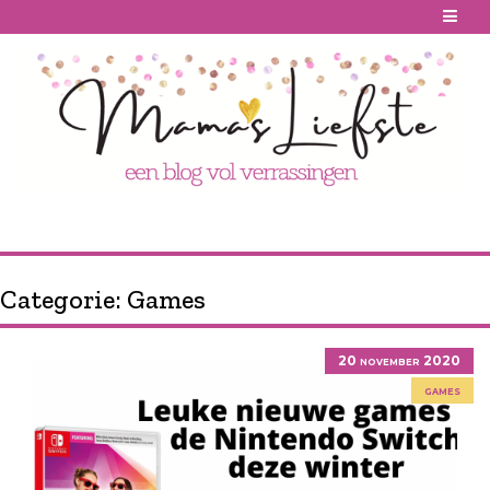
Skip
to
content
Categorie:
Games
20 november 2020
games