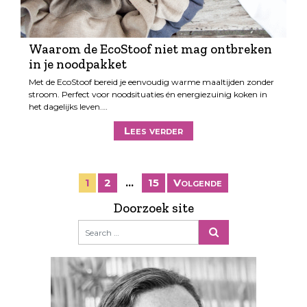
Waarom de EcoStoof niet mag ontbreken
in je noodpakket
Met de EcoStoof bereid je eenvoudig warme maaltijden zonder
stroom. Perfect voor noodsituaties én energiezuinig koken in
het dagelijks leven.…
Lees verder
B
1
2
…
15
Volgende
e
Doorzoek site
r
i
c
h
t
e
n