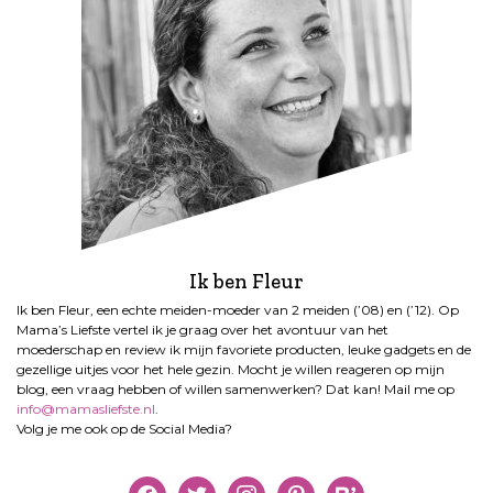
p
a
g
i
n
e
r
i
n
g
Ik ben Fleur
Ik ben Fleur, een echte meiden-moeder van 2 meiden (’08) en (’12). Op
Mama’s Liefste vertel ik je graag over het avontuur van het
moederschap en review ik mijn favoriete producten, leuke gadgets en de
gezellige uitjes voor het hele gezin. Mocht je willen reageren op mijn
blog, een vraag hebben of willen samenwerken? Dat kan! Mail me op
info@mamasliefste.nl
.
Volg je me ook op de Social Media?
facebook
twitter
instagram
pinterest
bloglovin