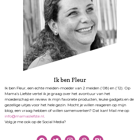
p
a
g
i
n
e
r
i
n
g
Ik ben Fleur
Ik ben Fleur, een echte meiden-moeder van 2 meiden (’08) en (’12). Op
Mama’s Liefste vertel ik je graag over het avontuur van het
moederschap en review ik mijn favoriete producten, leuke gadgets en de
gezellige uitjes voor het hele gezin. Mocht je willen reageren op mijn
blog, een vraag hebben of willen samenwerken? Dat kan! Mail me op
info@mamasliefste.nl
.
Volg je me ook op de Social Media?
facebook
twitter
instagram
pinterest
bloglovin