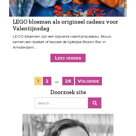
LEGO bloemen als origineel cadeau voor
Valentijnsdag
LEGO bloemen zijn een blijvend valentijnscadeau. Bouw
samen een boeket of bezoek de tijdelijke Bloom Bar in
Amsterdam.…
Lees verder
B
1
2
…
26
Volgende
e
Doorzoek site
r
i
c
h
t
e
n