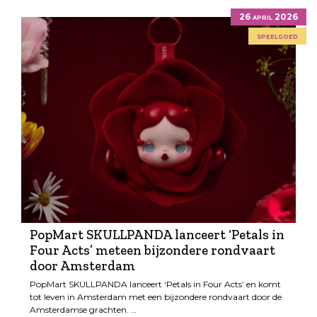
26 april 2026
speelgoed
PopMart SKULLPANDA lanceert ‘Petals in
Four Acts’ meteen bijzondere rondvaart
door Amsterdam
PopMart SKULLPANDA lanceert ‘Petals in Four Acts’ en komt
tot leven in Amsterdam met een bijzondere rondvaart door de
Amsterdamse grachten. …