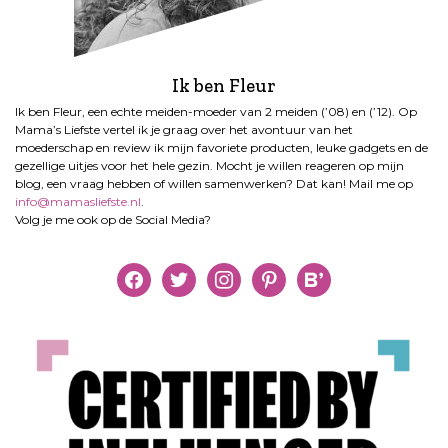
n
g
Ik ben Fleur
Ik ben Fleur, een echte meiden-moeder van 2 meiden (’08) en (’12). Op
Mama’s Liefste vertel ik je graag over het avontuur van het
moederschap en review ik mijn favoriete producten, leuke gadgets en de
gezellige uitjes voor het hele gezin. Mocht je willen reageren op mijn
blog, een vraag hebben of willen samenwerken? Dat kan! Mail me op
info@mamasliefste.nl
.
Volg je me ook op de Social Media?
facebook
twitter
instagram
pinterest
bloglovin