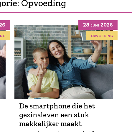
orie:
Opvoeding
026
28 juni 2026
ing
opvoeding
De smartphone die het
gezinsleven een stuk
makkelijker maakt