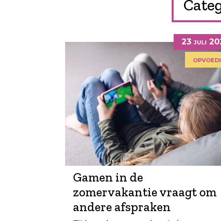
Categ
23 juli 2
opvoed
Gamen in de
zomervakantie vraagt om
andere afspraken