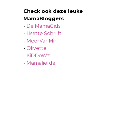
Check ook deze leuke
MamaBloggers
-
De MamaGids
-
Lisette Schrijft
-
MeerVanMir
-
Olivette
-
KiDDoWz
-
Mamaliefde