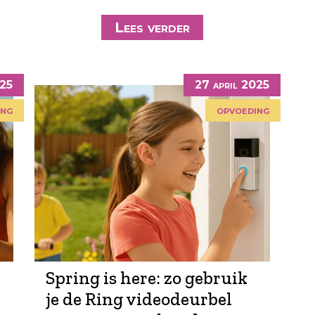
Lees verder
025
27 april 2025
ing
opvoeding
Spring is here: zo gebruik
je de Ring videodeurbel