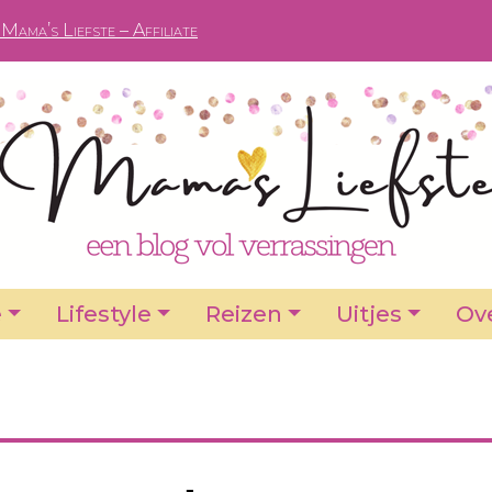
Mama’s Liefste – Affiliate
e
Lifestyle
Reizen
Uitjes
Ove