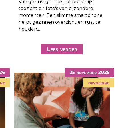
Van gezinsagenda's tot ouderlijk
toezicht en foto's van bijzondere
momenten. Een slimme smartphone
helpt gezinnen overzicht en rust te
houden.…
Lees verder
026
25 november 2025
ing
opvoeding