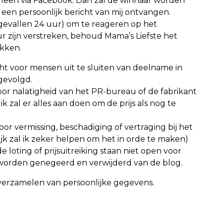
lleen via Facebook. Dan zal de winnaar worden
 een persoonlijk bericht van mij ontvangen.
 gevallen 24 uur) om te reageren op het
ur zijn verstreken, behoud Mama’s Liefste het
ekken.
ht voor mensen uit te sluiten van deelname in
gevolgd.
 voor nalatigheid van het PR-bureau of de fabrikant
ik zal er alles aan doen om de prijs als nog te
voor vermissing, beschadiging of vertraging bij het
ijk zal ik zeker helpen om het in orde te maken)
e loting of prijsuitreiking staan niet open voor
n worden genegeerd en verwijderd van de blog.
erzamelen van persoonlijke gegevens.