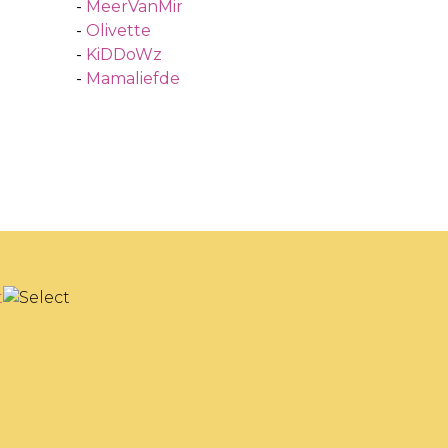
-
MeerVanMir
-
Olivette
-
KiDDoWz
-
Mamaliefde