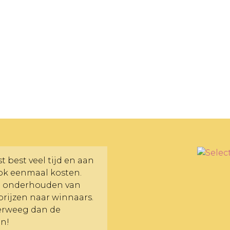
 best veel tijd en aan
ok eenmaal kosten.
n onderhouden van
prijzen naar winnaars.
verweeg dan de
n!