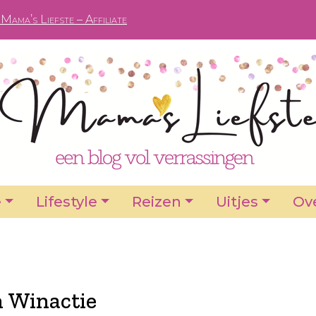
Mama’s Liefste – Affiliate
e
Lifestyle
Reizen
Uitjes
Ove
 Winactie