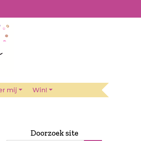
r mij
Win!
Doorzoek site