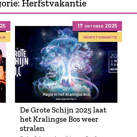
orie:
Herfstvakantie
025
17 oktober 2025
ilm
herfstvakantie
De Grote Schijn 2025 laat
het Kralingse Bos weer
stralen