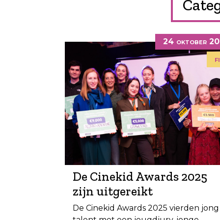
Categ
24 oktober 2
f
De Cinekid Awards 2025
zijn uitgereikt
De Cinekid Awards 2025 vierden jong
talent met een jeugdjury, jonge