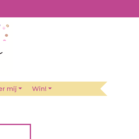
r mij
Win!