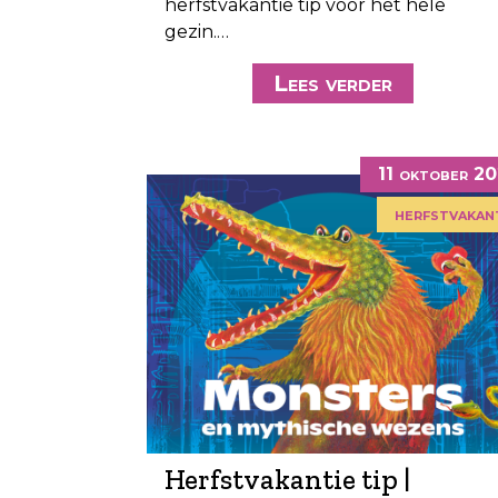
herfstvakantie tip voor het hele
gezin.…
Lees verder
11 oktober 2
herfstvakan
Herfstvakantie tip |