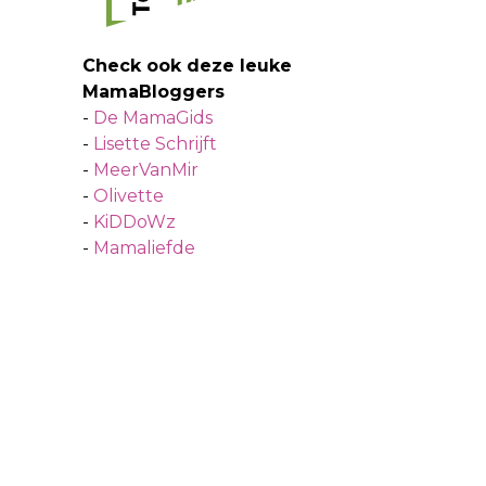
Check ook deze leuke
MamaBloggers
-
De MamaGids
-
Lisette Schrijft
-
MeerVanMir
-
Olivette
-
KiDDoWz
-
Mamaliefde