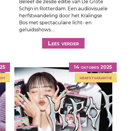
Beleef de zesde editie van De Grote
Schijn in Rotterdam. Een audiovisuele
t
herfstwandeling door het Kralingse
Bos met spectaculaire licht- en
geluidsshows.…
Lees verder
025
14 oktober 2025
diy
herfstvakantie