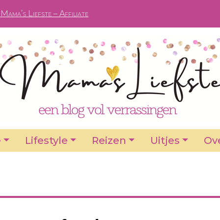
Mama’s Liefste – Affiliate
e
Lifestyle
Reizen
Uitjes
Ove