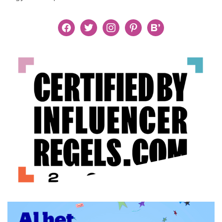
facebook
twitter
instagram
pinterest
bloglovin