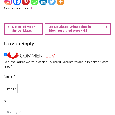
Geschreven door
Fleur
B
De Brief voor
De Leukste Winacties in
e
Sinterklaas
Bloggersland week 45
r
i
Leave a Reply
c
h
t
Je e-mailadres wordt niet gepubliceerd.
Vereiste velden zijn gemarkeerd
n
met
*
a
v
Naam
*
i
g
E-mail
*
a
t
Site
i
e