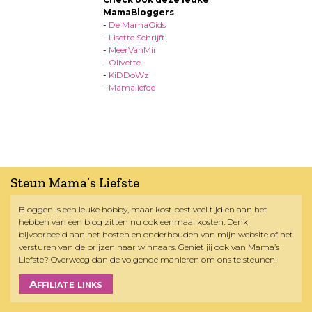
MamaBloggers
-
De MamaGids
-
Lisette Schrijft
-
MeerVanMir
-
Olivette
-
KiDDoWz
-
Mamaliefde
Steun Mama’s Liefste
Bloggen is een leuke hobby, maar kost best veel tijd en aan het
hebben van een blog zitten nu ook eenmaal kosten. Denk
bijvoorbeeld aan het hosten en onderhouden van mijn website of het
versturen van de prijzen naar winnaars. Geniet jij ook van Mama’s
Liefste? Overweeg dan de volgende manieren om ons te steunen!
Affiliate links