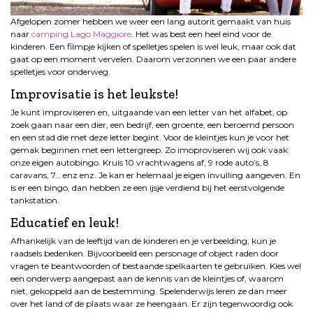
Afgelopen zomer hebben we weer een lang autorit gemaakt van huis
naar
camping Lago Maggiore
. Het was best een heel eind voor de
kinderen. Een filmpje kijken of spelletjes spelen is wel leuk, maar ook dat
gaat op een moment vervelen. Daarom verzonnen we een paar andere
spelletjes voor onderweg.
Improvisatie is het leukste!
Je kunt improviseren en, uitgaande van een letter van het alfabet, op
zoek gaan naar een dier, een bedrijf, een groente, een beroemd persoon
en een stad die met deze letter begint. Voor de kleintjes kun je voor het
gemak beginnen met een lettergreep. Zo imoproviseren wij ook vaak
onze eigen autobingo. Kruis 10 vrachtwagens af, 9 rode auto’s, 8
caravans, 7… enz enz. Je kan er helemaal je eigen invulling aangeven. En
is er een bingo, dan hebben ze een ijsje verdiend bij het eerstvolgende
tankstation.
Educatief en leuk!
Afhankelijk van de leeftijd van de kinderen en je verbeelding, kun je
raadsels bedenken. Bijvoorbeeld een personage of object raden door
vragen te beantwoorden of bestaande spelkaarten te gebruiken. Kies wel
een onderwerp aangepast aan de kennis van de kleintjes of, waarom
niet, gekoppeld aan de bestemming. Spelenderwijs leren ze dan meer
over het land of de plaats waar ze heengaan. Er zijn tegenwoordig ook