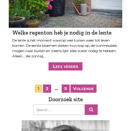
Welke regenton heb je nodig in de lente
De lente is hét moment waarop veel tuinen weer tot leven
komen. De eerste bloemen steken hun kop op, de tuinmeubels
mogen naar buiten en ineens lijkt alles water nodig te hebben.
Alleen… die zonnig…
Lees verder
B
1
2
…
5
Volgende
e
Doorzoek site
r
i
c
h
t