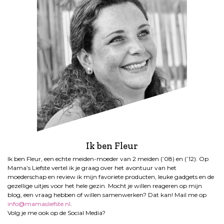
e
n
p
a
g
i
n
e
r
i
n
g
Ik ben Fleur
Ik ben Fleur, een echte meiden-moeder van 2 meiden (’08) en (’12). Op
Mama’s Liefste vertel ik je graag over het avontuur van het
moederschap en review ik mijn favoriete producten, leuke gadgets en de
gezellige uitjes voor het hele gezin. Mocht je willen reageren op mijn
blog, een vraag hebben of willen samenwerken? Dat kan! Mail me op
info@mamasliefste.nl
.
Volg je me ook op de Social Media?