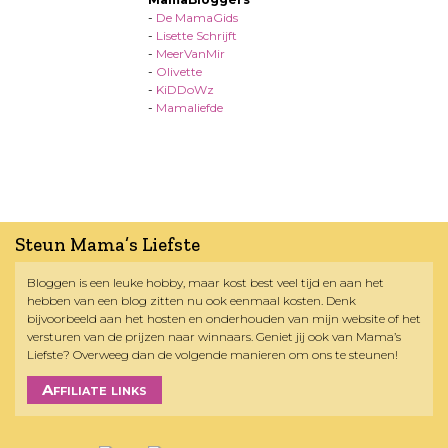
-
De MamaGids
-
Lisette Schrijft
-
MeerVanMir
-
Olivette
-
KiDDoWz
-
Mamaliefde
Steun Mama’s Liefste
Bloggen is een leuke hobby, maar kost best veel tijd en aan het
hebben van een blog zitten nu ook eenmaal kosten. Denk
bijvoorbeeld aan het hosten en onderhouden van mijn website of het
versturen van de prijzen naar winnaars. Geniet jij ook van Mama’s
Liefste? Overweeg dan de volgende manieren om ons te steunen!
Affiliate links