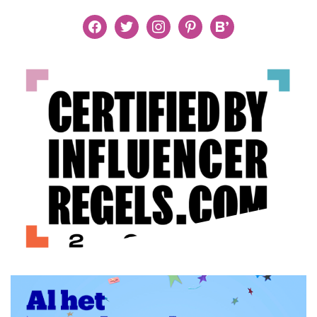
facebook
twitter
instagram
pinterest
bloglovin