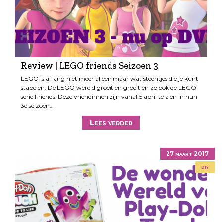
Review | LEGO friends Seizoen 3
LEGO is al lang niet meer alleen maar wat steentjes die je kunt
stapelen. De LEGO wereld groeit en groeit en zo ook de LEGO
serie Friends. Deze vriendinnen zijn vanaf 5 april te zien in hun
3e seizoen…
Lees verder
27 maart 2017
diy