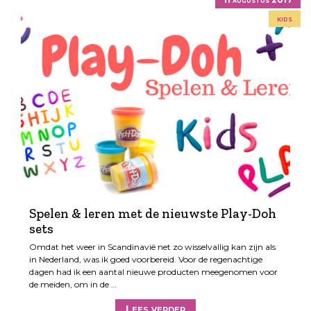
kids
Spelen & leren met de nieuwste Play-Doh
sets
Omdat het weer in Scandinavië net zo wisselvallig kan zijn als
in Nederland, was ik goed voorbereid. Voor de regenachtige
dagen had ik een aantal nieuwe producten meegenomen voor
de meiden, om in de …
Lees verder