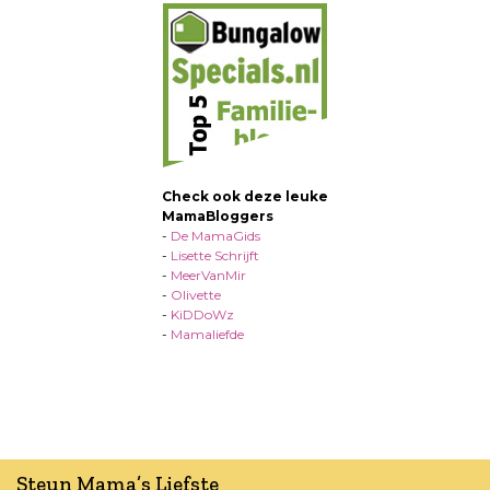
Check ook deze leuke
MamaBloggers
-
De MamaGids
-
Lisette Schrijft
-
MeerVanMir
-
Olivette
-
KiDDoWz
-
Mamaliefde
Steun Mama’s Liefste