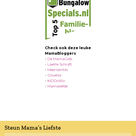
Check ook deze leuke
MamaBloggers
-
De MamaGids
-
Lisette Schrijft
-
MeerVanMir
-
Olivette
-
KiDDoWz
-
Mamaliefde
Steun Mama’s Liefste