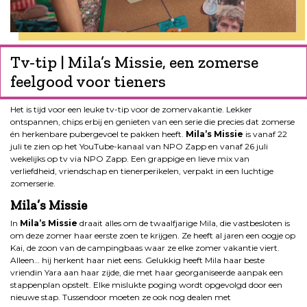
Tv-tip | Mila’s Missie, een zomerse
feelgood voor tieners
Het is tijd voor een leuke tv-tip voor de zomervakantie. Lekker
ontspannen, chips erbij en genieten van een serie die precies dat zomerse
én herkenbare pubergevoel te pakken heeft.
Mila’s Missie
is vanaf 22
juli te zien op het YouTube-kanaal van NPO Zapp en vanaf 26 juli
wekelijks op tv via NPO Zapp. Een grappige en lieve mix van
verliefdheid, vriendschap en tienerperikelen, verpakt in een luchtige
zomerserie.
Mila’s Missie
In
Mila’s Missie
draait alles om de twaalfjarige Mila, die vastbesloten is
om deze zomer haar eerste zoen te krijgen. Ze heeft al jaren een oogje op
Kai, de zoon van de campingbaas waar ze elke zomer vakantie viert.
Alleen… hij herkent haar niet eens. Gelukkig heeft Mila haar beste
vriendin Yara aan haar zijde, die met haar georganiseerde aanpak een
stappenplan opstelt. Elke mislukte poging wordt opgevolgd door een
nieuwe stap. Tussendoor moeten ze ook nog dealen met