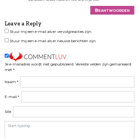
v
i
Beantwoorden
g
Leave a Reply
a
t
Stuur mij een e-mail als er vervolgreacties zijn.
i
Stuur mij een e-mail als er nieuwe berichten zijn.
e
Je e-mailadres wordt niet gepubliceerd.
Vereiste velden zijn gemarkeerd
met
*
Naam
*
E-mail
*
Site