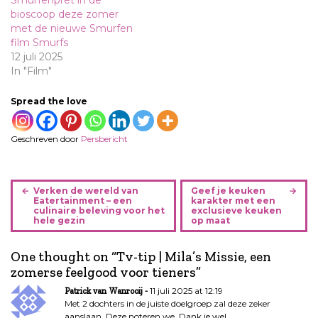
Smurfenpret in de
bioscoop deze zomer
met de nieuwe Smurfen
film Smurfs
12 juli 2025
In "Film"
Spread the love
Geschreven door
Persbericht
B
Verken de wereld van
Geef je keuken
e
Eatertainment – een
karakter met een
culinaire beleving voor het
exclusieve keuken
r
hele gezin
op maat
i
c
One thought on “
Tv-tip | Mila’s Missie, een
h
zomerse feelgood voor tieners
”
t
11 juli 2025 at 12:19
Patrick van Wanrooij
n
Met 2 dochters in de juiste doelgroep zal deze zeker
a
aanslaan. Deze noteren we. Dank je wel