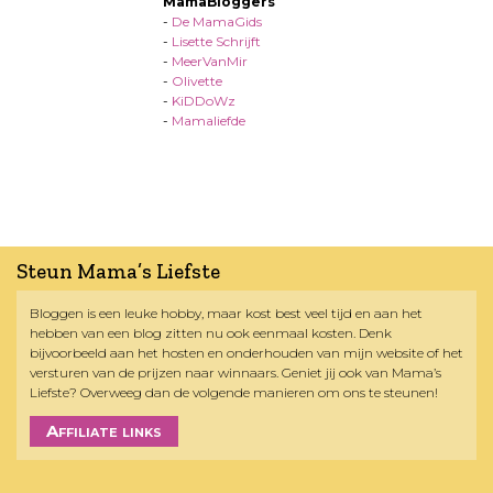
MamaBloggers
-
De MamaGids
-
Lisette Schrijft
-
MeerVanMir
-
Olivette
-
KiDDoWz
-
Mamaliefde
Steun Mama’s Liefste
Bloggen is een leuke hobby, maar kost best veel tijd en aan het
hebben van een blog zitten nu ook eenmaal kosten. Denk
bijvoorbeeld aan het hosten en onderhouden van mijn website of het
versturen van de prijzen naar winnaars. Geniet jij ook van Mama’s
Liefste? Overweeg dan de volgende manieren om ons te steunen!
Affiliate links