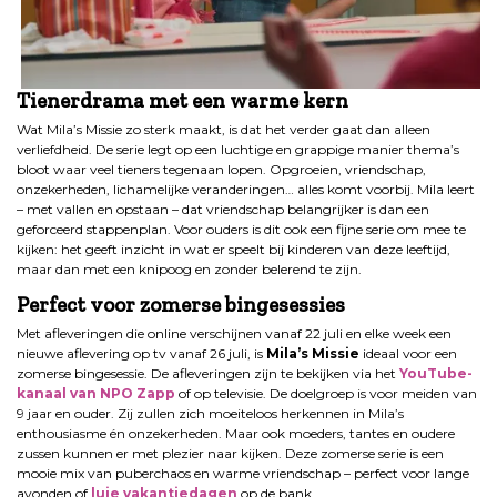
Tienerdrama met een warme kern
Wat Mila’s Missie zo sterk maakt, is dat het verder gaat dan alleen
verliefdheid. De serie legt op een luchtige en grappige manier thema’s
bloot waar veel tieners tegenaan lopen. Opgroeien, vriendschap,
onzekerheden, lichamelijke veranderingen… alles komt voorbij. Mila leert
– met vallen en opstaan – dat vriendschap belangrijker is dan een
geforceerd stappenplan. Voor ouders is dit ook een fijne serie om mee te
kijken: het geeft inzicht in wat er speelt bij kinderen van deze leeftijd,
maar dan met een knipoog en zonder belerend te zijn.
Perfect voor zomerse bingesessies
Met afleveringen die online verschijnen vanaf 22 juli en elke week een
nieuwe aflevering op tv vanaf 26 juli, is
Mila’s Missie
ideaal voor een
zomerse bingesessie. De afleveringen zijn te bekijken via het
YouTube-
kanaal van NPO Zapp
of op televisie. De doelgroep is voor meiden van
9 jaar en ouder. Zij zullen zich moeiteloos herkennen in Mila’s
enthousiasme én onzekerheden. Maar ook moeders, tantes en oudere
zussen kunnen er met plezier naar kijken. Deze zomerse serie is een
mooie mix van puberchaos en warme vriendschap – perfect voor lange
avonden of
luie vakantiedagen
op de bank.