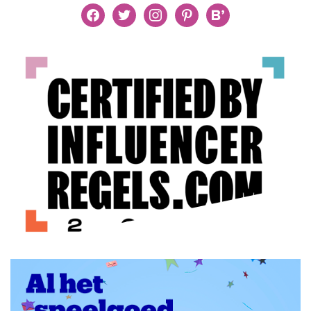
facebook
twitter
instagram
pinterest
bloglovin