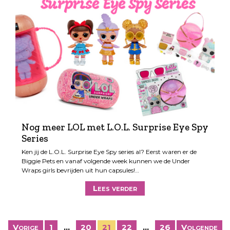
Nog meer LOL met L.O.L. Surprise Eye Spy
Series
Ken jij de L.O.L. Surprise Eye Spy series al? Eerst waren er de
Biggie Pets en vanaf volgende week kunnen we de Under
Wraps girls bevrijden uit hun capsules!…
Lees verder
B
Vorige
1
…
20
21
22
…
26
Volgende