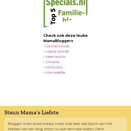
Check ook deze leuke
MamaBloggers
-
De MamaGids
-
Lisette Schrijft
-
MeerVanMir
-
Olivette
-
KiDDoWz
-
Mamaliefde
Steun Mama’s Liefste
Bloggen is een leuke hobby, maar kost best veel tijd en aan het
hebben van een blog zitten nu ook eenmaal kosten. Denk