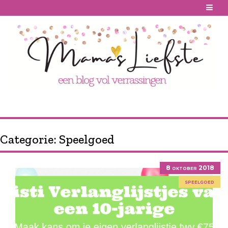
Skip
to
content
Categorie:
Speelgoed
8 oktober 2018
speelgoed