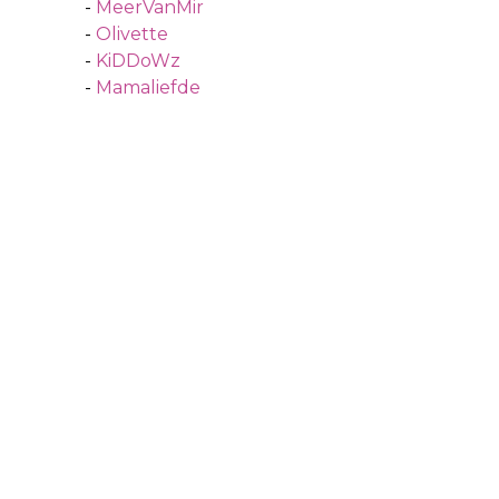
-
MeerVanMir
-
Olivette
-
KiDDoWz
-
Mamaliefde