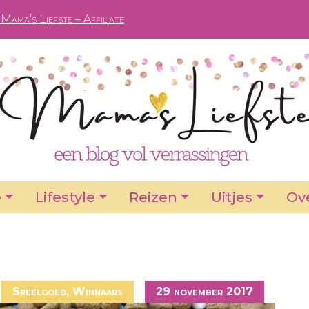
Mama’s Liefste – Affiliate
e
Lifestyle
Reizen
Uitjes
Ove
Speelgoed
,
Winnaars
29 november 2017