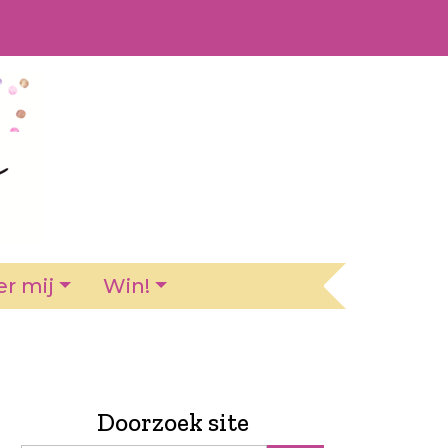
r mij
Win!
Doorzoek site