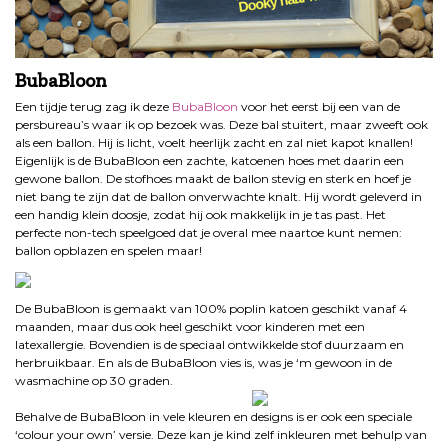
BubaBloon
Een tijdje terug zag ik deze
BubaBloon
voor het eerst bij een van de
persbureau’s waar ik op bezoek was. Deze bal stuitert, maar zweeft ook
als een ballon. Hij is licht, voelt heerlijk zacht en zal niet kapot knallen!
Eigenlijk is de BubaBloon een zachte, katoenen hoes met daarin een
gewone ballon. De stofhoes maakt de ballon stevig en sterk en hoef je
niet bang te zijn dat de ballon onverwachte knalt. Hij wordt geleverd in
een handig klein doosje, zodat hij ook makkelijk in je tas past. Het
perfecte non-tech speelgoed dat je overal mee naartoe kunt nemen:
ballon opblazen en spelen maar!
De BubaBloon is gemaakt van 100% poplin katoen geschikt vanaf 4
maanden, maar dus ook heel geschikt voor kinderen met een
latexallergie. Bovendien is de speciaal ontwikkelde stof duurzaam en
herbruikbaar. En als de BubaBloon vies is, was je ‘m gewoon in de
wasmachine op 30 graden.
Behalve de BubaBloon in vele kleuren en designs is er ook een speciale
‘colour your own’ versie. Deze kan je kind zelf inkleuren met behulp van