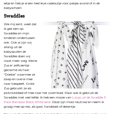
setje en heb je al een heel leuk cadeautje voor pakjes avond of in de
babyschoen.
Swaddles
Wie mij kent, weet dat
ik gek ben op
Swaddles en mijn
kinderen ondertussen
ook. Ook al zijn wij
allang uit de
babyspullen de
Swaddles doen wij
nooit meer weg. Kleine
Zus er zelfs eentje
geclaimd als haar
“Doekie” waarmee ze
slaap en overal mee
naar toespeelt. Grote
Zus gebruikt ze als
picknickkleed of mee naar het zwembad. Maar ook ik gebruik de
Swaddles met veel liefde. Ik heb een mooie van
Lulujo uit de Swaddle 3-
Pack Bamboo Black White serie
. Deze zijn mooi neutraal en neem ik
graag mee op reis, als sjaal, handdoek of dekentje.