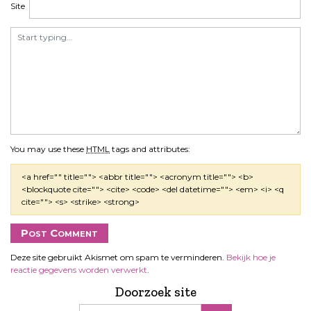
Site
You may use these
HTML
tags and attributes:
<a href="" title=""> <abbr title=""> <acronym title=""> <b>
<blockquote cite=""> <cite> <code> <del datetime=""> <em> <i> <q
cite=""> <s> <strike> <strong>
Deze site gebruikt Akismet om spam te verminderen.
Bekijk hoe je
reactie gegevens worden verwerkt
.
Doorzoek site