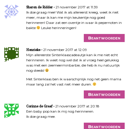
21 november 2017 at 11:39
Sharon de Ridder
Ik doe graag mee! Wat ik als allereerst kreeg, weet ik niet
meer, maar ik kan me mijn keukentje nog goed
herinneren! Daar zat een oventje in waar ik pepernoten in
bakte
Leuke herinneringen!
Beantwoorden
21 november 2017 at 12:09
Henrieke
Mijn allereerste Sinterklaascadeautje kan ik me niet echt
herinneren. Ik weet nog wel dat ik al vroeg heel gelukkig
was met een zeemeerminbarbie, die heb ik nu natuurlijk
nog steeds!
Met Sinterklaas ben ik waarschijnlijk nog net geen mama
maar lang zal het vast niet meer duren.
Beantwoorden
21 november 2017 at 20:18
Corinne de Graaf
Een baby pop kan ik mij nog herinneren.
Ik doe graag mee.
Beantwoorden