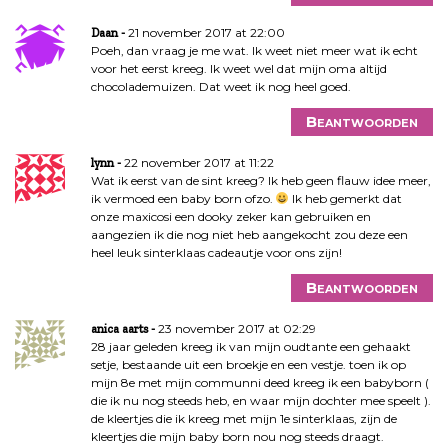
21 november 2017 at 22:00
Daan
Poeh, dan vraag je me wat. Ik weet niet meer wat ik echt
voor het eerst kreeg. Ik weet wel dat mijn oma altijd
chocolademuizen. Dat weet ik nog heel goed.
Beantwoorden
22 november 2017 at 11:22
lynn
Wat ik eerst van de sint kreeg? Ik heb geen flauw idee meer,
ik vermoed een baby born ofzo.
Ik heb gemerkt dat
onze maxicosi een dooky zeker kan gebruiken en
aangezien ik die nog niet heb aangekocht zou deze een
heel leuk sinterklaas cadeautje voor ons zijn!
Beantwoorden
23 november 2017 at 02:29
anica aarts
28 jaar geleden kreeg ik van mijn oudtante een gehaakt
setje, bestaande uit een broekje en een vestje. toen ik op
mijn 8e met mijn communni deed kreeg ik een babyborn (
die ik nu nog steeds heb, en waar mijn dochter mee speelt ).
de kleertjes die ik kreeg met mijn 1e sinterklaas, zijn de
kleertjes die mijn baby born nou nog steeds draagt.