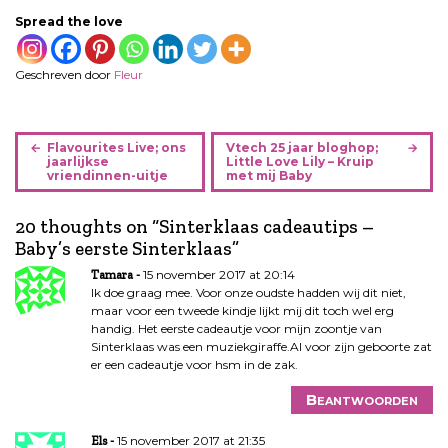
Spread the love
Geschreven door
Fleur
B
Flavourites Live; ons
Vtech 25 jaar bloghop;
e
jaarlijkse
Little Love Lily – Kruip
vriendinnen-uitje
met mij Baby
r
i
20 thoughts on “
Sinterklaas cadeautips –
c
Baby’s eerste Sinterklaas
”
h
t
15 november 2017 at 20:14
Tamara
n
Ik doe graag mee. Voor onze oudste hadden wij dit niet,
maar voor een tweede kindje lijkt mij dit toch wel erg
a
handig. Het eerste cadeautje voor mijn zoontje van
v
Sinterklaas was een muziekgiraffe.Al voor zijn geboorte zat
i
er een cadeautje voor hsm in de zak.
g
Beantwoorden
a
t
15 november 2017 at 21:35
Els