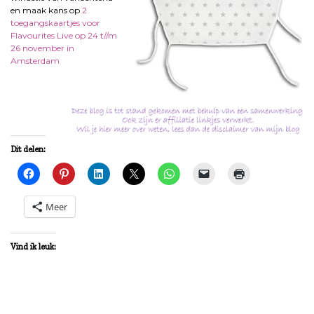
en maak kans op
2
toegangskaartjes voor
Flavourites Live op 24 t//m
26 november in
Amsterdam
Dit delen:
Meer
Vind ik leuk: