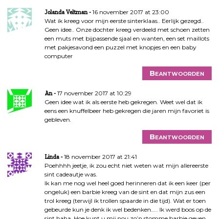
16 november 2017 at 23:00
Jolanda Veltman
Wat ik kreeg voor mijn eerste sinterklaas.. Eerlijk gezegd..
Geen idee.. Onze dochter kreeg verdeeld met schoen zetten
een muts met bijpassende sjaal en wanten, een set maillots
met pakjesavond een puzzel met knopjes en een baby
computer
Beantwoorden
17 november 2017 at 10:29
An
Geen idee wat ik als eerste heb gekregen. Weet wel dat ik
eens een knuffelbeer heb gekregen die jaren mijn favoriet is
gebleven.
Beantwoorden
18 november 2017 at 21:41
Linda
Poehhhh jeetje, ik zou echt niet weten wat mijn allereerste
sint cadeautje was.
Ik kan me nog wel heel goed herinneren dat ik een keer (per
ongeluk) een barbie kreeg van de sint en dat mijn zus een
trol kreeg (terwijl ik trollen spaarde in die tijd). Wat er toen
gebeurde kun je denk ik wel bedenken….. Ik werd boos op de
sint haha. Hoe kunt u mij nou zo’n stomme barbie geven,