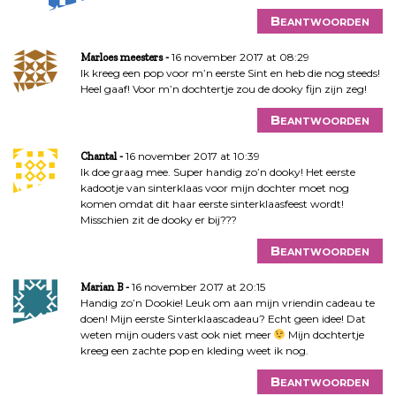
Beantwoorden
16 november 2017 at 08:29
Marloes meesters
Ik kreeg een pop voor m’n eerste Sint en heb die nog steeds!
Heel gaaf! Voor m’n dochtertje zou de dooky fijn zijn zeg!
Beantwoorden
16 november 2017 at 10:39
Chantal
Ik doe graag mee. Super handig zo’n dooky! Het eerste
kadootje van sinterklaas voor mijn dochter moet nog
komen omdat dit haar eerste sinterklaasfeest wordt!
Misschien zit de dooky er bij???
Beantwoorden
16 november 2017 at 20:15
Marian B
Handig zo’n Dookie! Leuk om aan mijn vriendin cadeau te
doen! Mijn eerste Sinterklaascadeau? Echt geen idee! Dat
weten mijn ouders vast ook niet meer
Mijn dochtertje
kreeg een zachte pop en kleding weet ik nog.
Beantwoorden