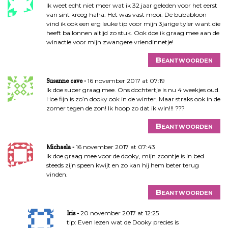
i
Ik weet echt niet meer wat ik 32 jaar geleden voor het eerst
e
van sint kreeg haha. Het was vast mooi. De bubabloon
vind ik ook een erg leuke tip voor mijn 3jarige tyler want die
heeft ballonnen altijd zo stuk. Ook doe ik graag mee aan de
winactie voor mijn zwangere vriendinnetje!
Beantwoorden
16 november 2017 at 07:19
Susanne cave
Ik doe super graag mee. Ons dochtertje is nu 4 weekjes oud.
Hoe fijn is zo’n dooky ook in de winter. Maar straks ook in de
zomer tegen de zon! Ik hoop zo dat ik win!!! ???
Beantwoorden
16 november 2017 at 07:43
Michaela
Ik doe graag mee voor de dooky, mijn zoontje is in bed
steeds zijn speen kwijt en zo kan hij hem beter terug
vinden.
Beantwoorden
20 november 2017 at 12:25
Iris
tip: Even lezen wat de Dooky precies is