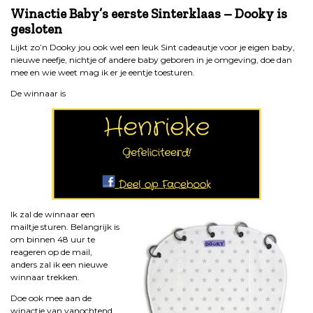
Winactie Baby’s eerste Sinterklaas – Dooky is
gesloten
Lijkt zo’n Dooky jou ook wel een leuk Sint cadeautje voor je eigen baby,
nieuwe neefje, nichtje of andere baby geboren in je omgeving, doe dan
mee en wie weet mag ik er je eentje toesturen.
De winnaar is
Ik zal de winnaar een
mailtje sturen. Belangrijk is
om binnen 48 uur te
reageren op de mail,
anders zal ik een nieuwe
winnaar trekken.
Doe ook mee aan de
winactie van vanochtend