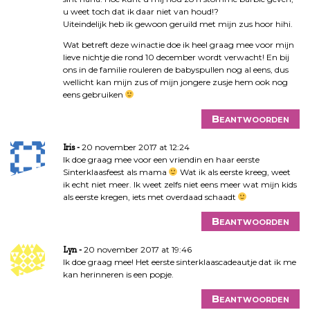
u weet toch dat ik daar niet van houd!?
Uiteindelijk heb ik gewoon geruild met mijn zus hoor hihi.
Wat betreft deze winactie doe ik heel graag mee voor mijn
lieve nichtje die rond 10 december wordt verwacht! En bij
ons in de familie rouleren de babyspullen nog al eens, dus
wellicht kan mijn zus of mijn jongere zusje hem ook nog
eens gebruiken
Beantwoorden
20 november 2017 at 12:24
Iris
Ik doe graag mee voor een vriendin en haar eerste
Sinterklaasfeest als mama
Wat ik als eerste kreeg, weet
ik echt niet meer. Ik weet zelfs niet eens meer wat mijn kids
als eerste kregen, iets met overdaad schaadt
Beantwoorden
20 november 2017 at 19:46
Lyn
Ik doe graag mee! Het eerste sinterklaascadeautje dat ik me
kan herinneren is een popje.
Beantwoorden