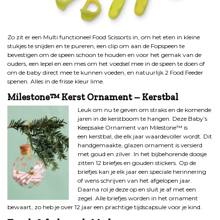
Zo zit er een Multi functioneel Food Scissorts in, om het eten in kleine
stukjes te snijden en te pureren, een clip om aan de Fopspeen te
bevestigen om de speen schoon te houden en voor het gemak van de
ouders, een lepel en een mes om het voedsel mee in de speen te doen of
om de baby direct mee te kunnen voeden, en natuurlijk 2 Food Feeder
spenen. Alles in de frisse kleur lime.
Milestone™ Kerst Ornament – Kerstbal
Leuk om nu te geven om straks en de komende
jaren in de kerstboom te hangen. Deze Baby’s
Keepsake Ornament van Milestone™ is
een kerstbal, die elk jaar waardevoller wordt. Dit
handgemaakte, glazen ornament is versierd
met goud en zilver. In het bijbehorende doosje
zitten 12 briefjes en gouden stickers. Op de
briefjes kan je elk jaar een speciale herinnering
of wens schrijven van het afgelopen jaar.
Daarna rol je deze op en sluit je af met een
zegel. Alle briefjes worden in het ornament
bewaart, zo heb je over 12 jaar een prachtige tijdscapsule voor je kind.