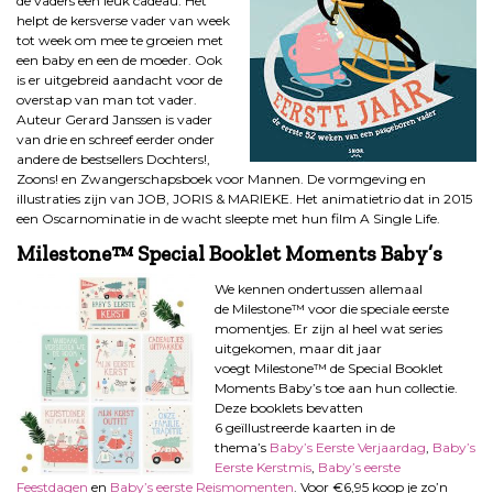
de vaders een leuk cadeau. Het
helpt de kersverse vader van week
tot week om mee te groeien met
een baby en een de moeder. Ook
is er uitgebreid aandacht voor de
overstap van man tot vader.
Auteur Gerard Janssen is vader
van drie en schreef eerder onder
andere de bestsellers Dochters!,
Zoons! en Zwangerschapsboek voor Mannen. De vormgeving en
illustraties zijn van JOB, JORIS & MARIEKE. Het animatietrio dat in 2015
een Oscarnominatie in de wacht sleepte met hun film A Single Life.
Milestone™ Special Booklet Moments Baby’s
We kennen ondertussen allemaal
de Milestone™ voor die speciale eerste
momentjes. Er zijn al heel wat series
uitgekomen, maar dit jaar
voegt Milestone™ de Special Booklet
Moments Baby’s toe aan hun collectie.
Deze booklets bevatten
6 geïllustreerde kaarten in de
thema’s
Baby’s Eerste Verjaardag
,
Baby’s
Eerste Kerstmis
,
Baby’s eerste
Feestdagen
en
Baby’s eerste Reismomenten
. Voor €6,95 koop je zo’n