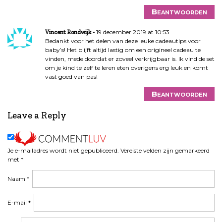
Beantwoorden
19 december 2019 at 10:53
Vincent Rondwijk
Bedankt voor het delen van deze leuke cadeautips voor
baby’s! Het blijft altijd lastig om een origineel cadeau te
vinden, mede doordat er zoveel verkrijgbaar is. Ik vind de set
om je kind te zelf te leren eten overigens erg leuk en komt
vast goed van pas!
Beantwoorden
Leave a Reply
Je e-mailadres wordt niet gepubliceerd.
Vereiste velden zijn gemarkeerd
met
*
Naam
*
E-mail
*