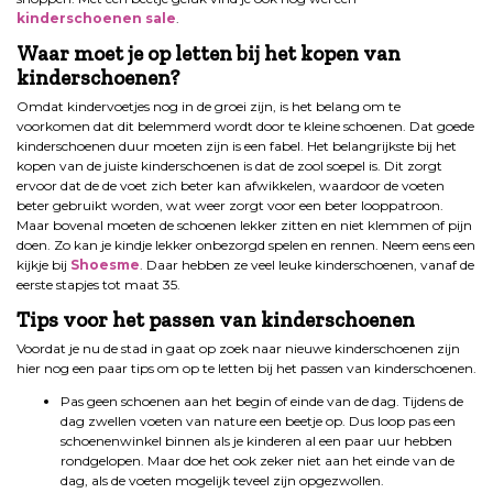
kinderschoenen sale
.
Waar moet je op letten bij het kopen van
kinderschoenen?
Omdat kindervoetjes nog in de groei zijn, is het belang om te
voorkomen dat dit belemmerd wordt door te kleine schoenen. Dat goede
kinderschoenen duur moeten zijn is een fabel. Het belangrijkste bij het
kopen van de juiste kinderschoenen is dat de zool soepel is. Dit zorgt
ervoor dat de de voet zich beter kan afwikkelen, waardoor de voeten
beter gebruikt worden, wat weer zorgt voor een beter looppatroon.
Maar bovenal moeten de schoenen lekker zitten en niet klemmen of pijn
doen. Zo kan je kindje lekker onbezorgd spelen en rennen. Neem eens een
kijkje bij
Shoesme
. Daar hebben ze veel leuke kinderschoenen, vanaf de
eerste stapjes tot maat 35.
Tips voor het passen van kinderschoenen
Voordat je nu de stad in gaat op zoek naar nieuwe kinderschoenen zijn
hier nog een paar tips om op te letten bij het passen van kinderschoenen.
Pas geen schoenen aan het begin of einde van de dag. Tijdens de
dag zwellen voeten van nature een beetje op. Dus loop pas een
schoenenwinkel binnen als je kinderen al een paar uur hebben
rondgelopen. Maar doe het ook zeker niet aan het einde van de
dag, als de voeten mogelijk teveel zijn opgezwollen.