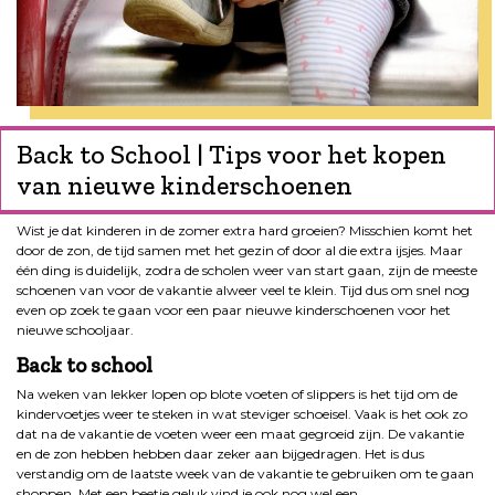
Back to School | Tips voor het kopen
van nieuwe kinderschoenen
Wist je dat kinderen in de zomer extra hard groeien? Misschien komt het
door de zon, de tijd samen met het gezin of door al die extra ijsjes. Maar
één ding is duidelijk, zodra de scholen weer van start gaan, zijn de meeste
schoenen van voor de vakantie alweer veel te klein. Tijd dus om snel nog
even op zoek te gaan voor een paar nieuwe kinderschoenen voor het
nieuwe schooljaar.
Back to school
Na weken van lekker lopen op blote voeten of slippers is het tijd om de
kindervoetjes weer te steken in wat steviger schoeisel. Vaak is het ook zo
dat na de vakantie de voeten weer een maat gegroeid zijn. De vakantie
en de zon hebben hebben daar zeker aan bijgedragen. Het is dus
verstandig om de laatste week van de vakantie te gebruiken om te gaan
shoppen. Met een beetje geluk vind je ook nog wel een