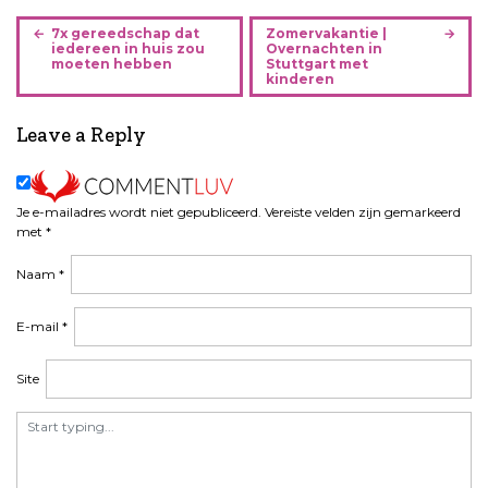
B
7x gereedschap dat
Zomervakantie |
e
iedereen in huis zou
Overnachten in
moeten hebben
Stuttgart met
r
kinderen
i
c
Leave a Reply
h
t
n
Je e-mailadres wordt niet gepubliceerd.
Vereiste velden zijn gemarkeerd
a
met
*
v
i
Naam
*
g
a
E-mail
*
t
i
Site
e