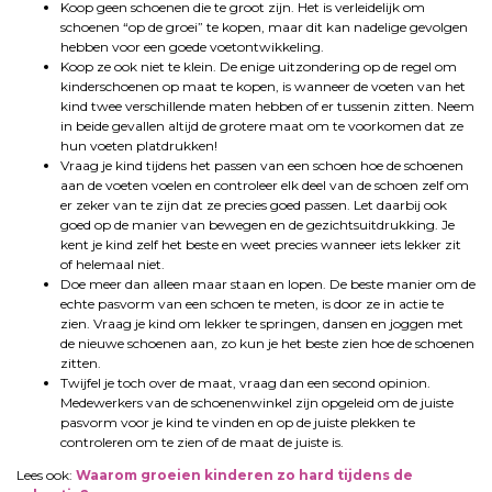
Koop geen schoenen die te groot zijn. Het is verleidelijk om
schoenen “op de groei” te kopen, maar dit kan nadelige gevolgen
hebben voor een ​​goede voetontwikkeling.
Koop ze ook niet te klein. De enige uitzondering op de regel om
kinderschoenen op maat te kopen, is wanneer de voeten van het
kind twee verschillende maten hebben of er tussenin zitten. Neem
in beide gevallen altijd de grotere maat om te voorkomen dat ze
hun voeten platdrukken!
Vraag je kind tijdens het passen van een schoen hoe de schoenen
aan de voeten voelen en controleer elk deel van de schoen zelf om
er zeker van te zijn dat ze precies goed passen. Let daarbij ook
goed op de manier van bewegen en de gezichtsuitdrukking. Je
kent je kind zelf het beste en weet precies wanneer iets lekker zit
of helemaal niet.
Doe meer dan alleen maar staan ​​en lopen. De beste manier om de
echte pasvorm van een schoen te meten, is door ze in actie te
zien. Vraag je kind om lekker te springen, dansen en joggen met
de nieuwe schoenen aan, zo kun je het beste zien hoe de schoenen
zitten.
Twijfel je toch over de maat, vraag dan een second opinion.
Medewerkers van de schoenenwinkel zijn opgeleid om de juiste
pasvorm voor je kind te vinden en op de juiste plekken te
controleren om te zien of de maat de juiste is.
Lees ook:
Waarom groeien kinderen zo hard tijdens de