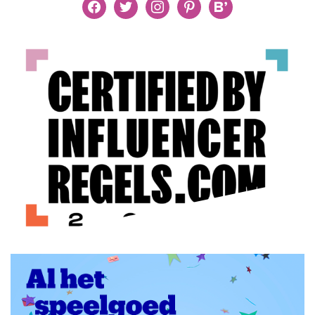
facebook
twitter
instagram
pinterest
bloglovin