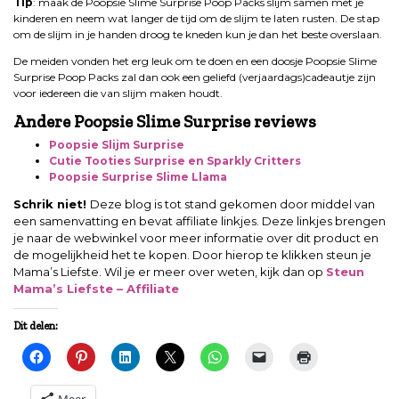
Tip
: maak de Poopsie Slime Surprise Poop Packs slijm samen met je
kinderen en neem wat langer de tijd om de slijm te laten rusten. De stap
om de slijm in je handen droog te kneden kun je dan het beste overslaan.
De meiden vonden het erg leuk om te doen en een doosje Poopsie Slime
Surprise Poop Packs zal dan ook een geliefd (verjaardags)cadeautje zijn
voor iedereen die van slijm maken houdt.
Andere Poopsie Slime Surprise reviews
Poopsie Slijm Surprise
Cutie Tooties Surprise en Sparkly Critters
Poopsie Surprise Slime Llama
Schrik niet!
Deze blog is tot stand gekomen door middel van
een samenvatting en bevat affiliate linkjes. Deze linkjes brengen
je naar de webwinkel voor meer informatie over dit product en
de mogelijkheid het te kopen. Door hierop te klikken steun je
Mama’s Liefste. Wil je er meer over weten, kijk dan op
Steun
Mama’s Liefste – Affiliate
Dit delen:
Meer