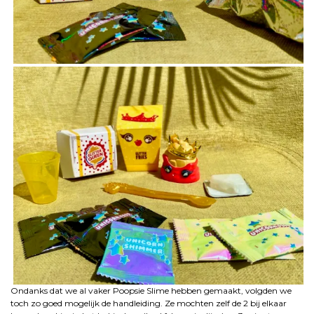
Ondanks dat we al vaker Poopsie Slime hebben gemaakt, volgden we
toch zo goed mogelijk de handleiding. Ze mochten zelf de 2 bij elkaar