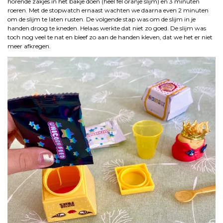
horende zakjes in het bakje doen (heel fel oranje slijm) en 3 minuten
roeren. Met de stopwatch ernaast wachten we daarna even 2 minuten
om de slijm te laten rusten. De volgende stap was om de slijm in je
handen droog te kneden. Helaas werkte dat niet zo goed. De slijm was
toch nog veel te nat en bleef zo aan de handen kleven, dat we het er niet
meer afkregen.