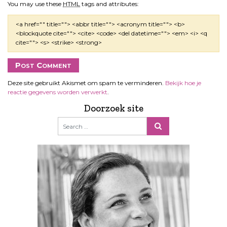
You may use these
HTML
tags and attributes:
<a href="" title=""> <abbr title=""> <acronym title=""> <b>
<blockquote cite=""> <cite> <code> <del datetime=""> <em> <i> <q
cite=""> <s> <strike> <strong>
Deze site gebruikt Akismet om spam te verminderen.
Bekijk hoe je
reactie gegevens worden verwerkt
.
Doorzoek site