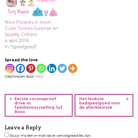
New Poopies in town:
Cutie Tooties Surprise en
Sparkly Critters
4 april 2019
In "Speelgoed"
Spread the love
Geschreven door
Fleur
B
Eerste coronaproof
Het leukste
e
drive-in
badspeelgoed voor
familievoorstelling Juf
de allerkleinste
r
Roos
i
c
Leave a Reply
h
Stuur mij een e-mail als er vervolgreacties zijn.
t