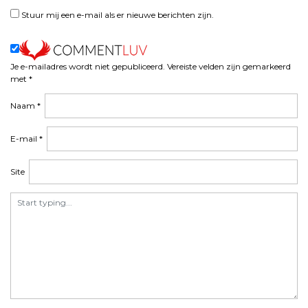
n
Stuur mij een e-mail als er nieuwe berichten zijn.
a
v
i
Je e-mailadres wordt niet gepubliceerd.
Vereiste velden zijn gemarkeerd
g
met
*
a
t
Naam
*
i
e
E-mail
*
Site