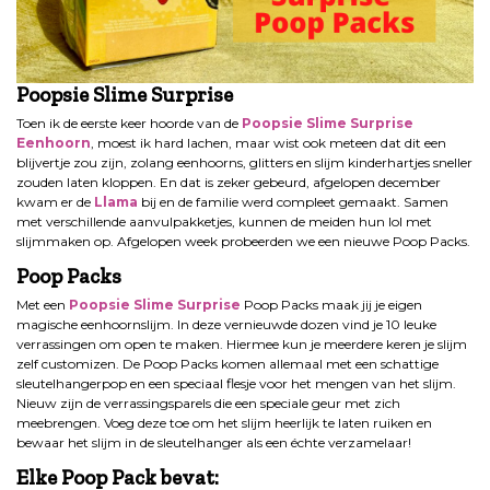
Poopsie Slime Surprise
Toen ik de eerste keer hoorde van de
Poopsie Slime Surprise
Eenhoorn
, moest ik hard lachen, maar wist ook meteen dat dit een
blijvertje zou zijn, zolang eenhoorns, glitters en slijm kinderhartjes sneller
zouden laten kloppen. En dat is zeker gebeurd, afgelopen december
kwam er de
Llama
bij en de familie werd compleet gemaakt. Samen
met verschillende aanvulpakketjes, kunnen de meiden hun lol met
slijmmaken op. Afgelopen week probeerden we een nieuwe Poop Packs.
Poop Packs
Met een
Poopsie Slime Surprise
Poop Packs maak jij je eigen
magische eenhoornslijm. In deze vernieuwde dozen vind je 10 leuke
verrassingen om open te maken. Hiermee kun je meerdere keren je slijm
zelf customizen. De Poop Packs komen allemaal met een schattige
sleutelhangerpop en een speciaal flesje voor het mengen van het slijm.
Nieuw zijn de verrassingsparels die een speciale geur met zich
meebrengen. Voeg deze toe om het slijm heerlijk te laten ruiken en
bewaar het slijm in de sleutelhanger als een échte verzamelaar!
Elke Poop Pack bevat: