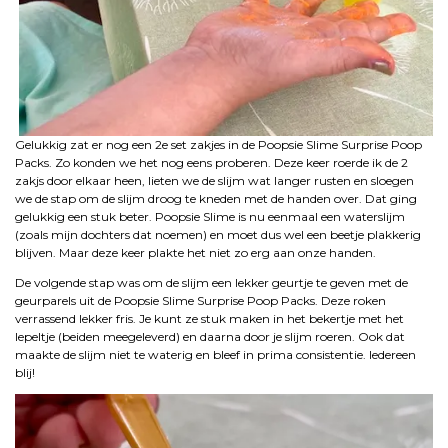
Gelukkig zat er nog een 2e set zakjes in de Poopsie Slime Surprise Poop
Packs. Zo konden we het nog eens proberen. Deze keer roerde ik de 2
zakjs door elkaar heen, lieten we de slijm wat langer rusten en sloegen
we de stap om de slijm droog te kneden met de handen over. Dat ging
gelukkig een stuk beter. Poopsie Slime is nu eenmaal een waterslijm
(zoals mijn dochters dat noemen) en moet dus wel een beetje plakkerig
blijven. Maar deze keer plakte het niet zo erg aan onze handen.
De volgende stap was om de slijm een lekker geurtje te geven met de
geurparels uit de Poopsie Slime Surprise Poop Packs. Deze roken
verrassend lekker fris. Je kunt ze stuk maken in het bekertje met het
lepeltje (beiden meegeleverd) en daarna door je slijm roeren. Ook dat
maakte de slijm niet te waterig en bleef in prima consistentie. Iedereen
blij!