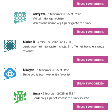
i
Beantwoorden
e
3 februari 2025 at 17:43
Corry vos
Wij zijn dol op nichtje
Verras ons maar wij zijn er grote fan van
Beantwoorden
3 februari 2025 at 18:01
Marian B
Leuk voor mijn jongste nichtje. Snuffie het hondje is onze
favoriet.
Beantwoorden
3 februari 2025 at 18:25
Maelynn
Betje big is toch wel mijn favoriet
Beantwoorden
6 februari 2025 at 11:34
Anne
Leuk! Wij zijn het meest fan van snuffie
Beantwoorden