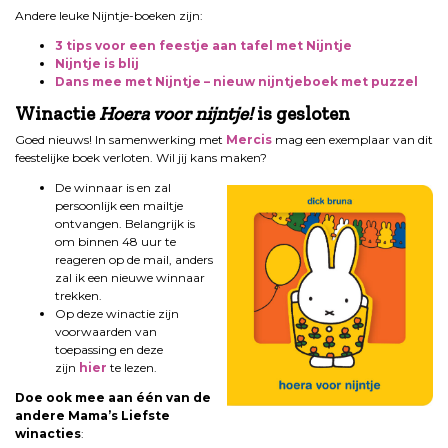
Andere leuke Nijntje-boeken zijn:
3 tips voor een feestje aan tafel met Nijntje
Nijntje is blij
Dans mee met Nijntje – nieuw nijntjeboek met puzzel
Winactie
Hoera voor nijntje!
is gesloten
Goed nieuws! In samenwerking met
Mercis
mag een exemplaar van dit
feestelijke boek verloten. Wil jij kans maken?
De winnaar is en zal
persoonlijk een mailtje
ontvangen. Belangrijk is
om binnen 48 uur te
reageren op de mail, anders
zal ik een nieuwe winnaar
trekken.
Op deze winactie zijn
voorwaarden van
toepassing en deze
zijn
hier
te lezen.
Doe ook mee aan één van de
andere Mama’s Liefste
winacties
: