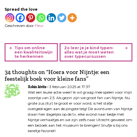
Spread the love
Geschreven door
Fleur
B
Tips om online
Zo leer je je kind typen:
e
een kwaliteitswijn
alles wat je moet weten
te herkennen
over typecursussen
r
i
34 thoughts on “
Hoera voor Nijntje: een
c
feestelijk boek voor kleine fans
”
h
t
3 februari 2025 at 17:37
Robin kivits
n
Wat een leuke actie weer! Ik wil graag mee spelen voor mijn
zoontje van 2,5. Als gezin zijn we groot fan van Nijntje. Nu
a
grote zus (6 jr) te groot er voor word, is het stafje
v
overgedragen aan de jongste telg! De avonturen van Nijntje
i
staan hier dagelijks op de tv, elke avond naar bedje met
g
Nijntje verhaaltjes en we zijn zelfs naar Utrecht geweest om
een bezoek aan het museum te brengen! Snufje is bij ons
a
kereltje favoriet!
t