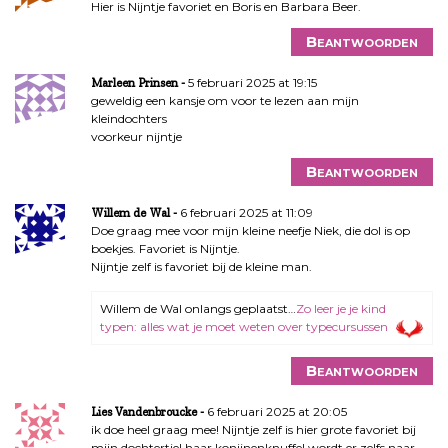
Hier is Nijntje favoriet en Boris en Barbara Beer.
Beantwoorden
5 februari 2025 at 19:15
Marleen Prinsen
geweldig een kansje om voor te lezen aan mijn
kleindochters
voorkeur nijntje
Beantwoorden
6 februari 2025 at 11:09
Willem de Wal
Doe graag mee voor mijn kleine neefje Niek, die dol is op
boekjes. Favoriet is Nijntje.
Nijntje zelf is favoriet bij de kleine man.
Willem de Wal onlangs geplaatst…
Zo leer je je kind
typen: alles wat je moet weten over typecursussen
Beantwoorden
6 februari 2025 at 20:05
Lies Vandenbroucke
ik doe heel graag mee! Nijntje zelf is hier grote favoriet bij
mijn dochtertje! haar konijnenknuffel wordt er zelfs naar