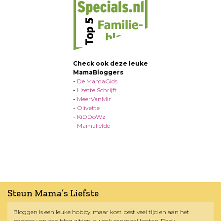
Check ook deze leuke
MamaBloggers
-
De MamaGids
-
Lisette Schrijft
-
MeerVanMir
-
Olivette
-
KiDDoWz
-
Mamaliefde
Steun Mama’s Liefste
Bloggen is een leuke hobby, maar kost best veel tijd en aan het
hebben van een blog zitten nu ook eenmaal kosten. Denk