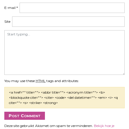
E-mail
*
Site
You may use these
HTML
tags and attributes:
<a href="" title=""> <abbr title=""> <acronym title=""> <b>
<blockquote cite=""> <cite> <code> <del datetime=""> <em> <i> <q
cite=""> <s> <strike> <strong>
Deze site gebruikt Akismet om spam te verminderen.
Bekijk hoe je