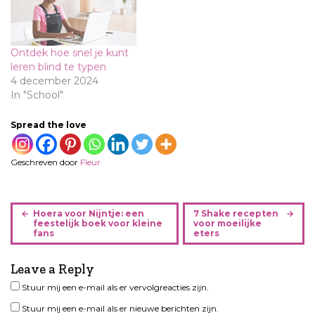
Ontdek hoe snel je kunt
leren blind te typen
4 december 2024
In "School"
Spread the love
Geschreven door
Fleur
B
Hoera voor Nijntje: een
7 Shake recepten
e
feestelijk boek voor kleine
voor moeilijke
fans
eters
r
i
Leave a Reply
c
h
Stuur mij een e-mail als er vervolgreacties zijn.
t
Stuur mij een e-mail als er nieuwe berichten zijn.