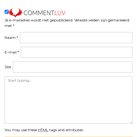
n
a
v
i
Je e-mailadres wordt niet gepubliceerd.
Vereiste velden zijn gemarkeerd
met
*
g
a
Naam
*
t
i
E-mail
*
e
Site
You may use these
HTML
tags and attributes: