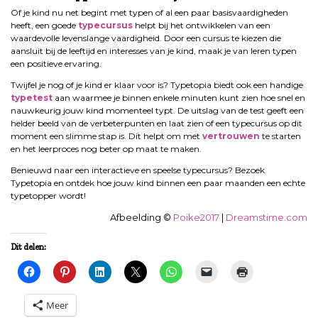
Of je kind nu net begint met typen of al een paar basisvaardigheden
heeft, een goede
typecursus
helpt bij het ontwikkelen van een
waardevolle levenslange vaardigheid. Door een cursus te kiezen die
aansluit bij de leeftijd en interesses van je kind, maak je van leren typen
een positieve ervaring.
Twijfel je nog of je kind er klaar voor is? Typetopia biedt ook een handige
typetest
aan waarmee je binnen enkele minuten kunt zien hoe snel en
nauwkeurig jouw kind momenteel typt. De uitslag van de test geeft een
helder beeld van de verbeterpunten en laat zien of een typecursus op dit
moment een slimme stap is. Dit helpt om met
vertrouwen
te starten
en het leerproces nog beter op maat te maken.
Benieuwd naar een interactieve en speelse typecursus? Bezoek
Typetopia en ontdek hoe jouw kind binnen een paar maanden een echte
typetopper wordt!
Afbeelding ©
Poike2017
|
Dreamstime.com
Dit delen:
Meer