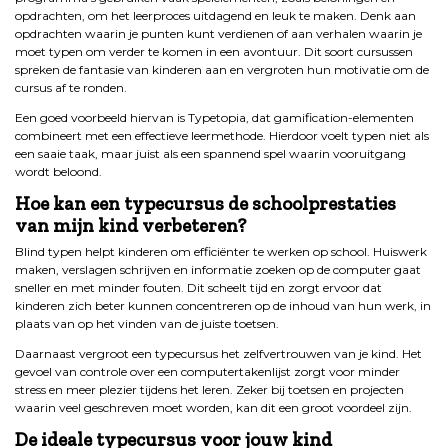
opdrachten, om het leerproces uitdagend en leuk te maken. Denk aan
opdrachten waarin je punten kunt verdienen of aan verhalen waarin je
moet typen om verder te komen in een avontuur. Dit soort cursussen
spreken de fantasie van kinderen aan en vergroten hun motivatie om de
cursus af te ronden.
Een goed voorbeeld hiervan is Typetopia, dat gamification-elementen
combineert met een effectieve leermethode. Hierdoor voelt typen niet als
een saaie taak, maar juist als een spannend spel waarin vooruitgang
wordt beloond.
Hoe kan een typecursus de schoolprestaties
van mijn kind verbeteren?
Blind typen helpt kinderen om efficiënter te werken op school. Huiswerk
maken, verslagen schrijven en informatie zoeken op de computer gaat
sneller en met minder fouten. Dit scheelt tijd en zorgt ervoor dat
kinderen zich beter kunnen concentreren op de inhoud van hun werk, in
plaats van op het vinden van de juiste toetsen.
Daarnaast vergroot een typecursus het zelfvertrouwen van je kind. Het
gevoel van controle over een computertakenlijst zorgt voor minder
stress en meer plezier tijdens het leren. Zeker bij toetsen en projecten
waarin veel geschreven moet worden, kan dit een groot voordeel zijn.
De ideale typecursus voor jouw kind