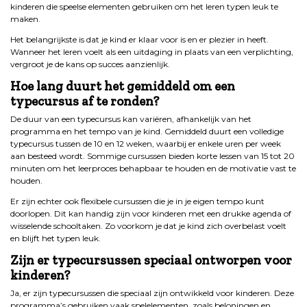
kinderen die speelse elementen gebruiken om het leren typen leuk te
maken.
Het belangrijkste is dat je kind er klaar voor is en er plezier in heeft.
Wanneer het leren voelt als een uitdaging in plaats van een verplichting,
vergroot je de kans op succes aanzienlijk.
Hoe lang duurt het gemiddeld om een
typecursus af te ronden?
De duur van een typecursus kan variëren, afhankelijk van het
programma en het tempo van je kind. Gemiddeld duurt een volledige
typecursus tussen de 10 en 12 weken, waarbij er enkele uren per week
aan besteed wordt. Sommige cursussen bieden korte lessen van 15 tot 20
minuten om het leerproces behapbaar te houden en de motivatie vast te
houden.
Er zijn echter ook flexibele cursussen die je in je eigen tempo kunt
doorlopen. Dit kan handig zijn voor kinderen met een drukke agenda of
wisselende schooltaken. Zo voorkom je dat je kind zich overbelast voelt
en blijft het typen leuk.
Zijn er typecursussen speciaal ontworpen voor
kinderen?
Ja, er zijn typecursussen die speciaal zijn ontwikkeld voor kinderen. Deze
programma’s gebruiken vaak spelelementen, zoals beloningen en