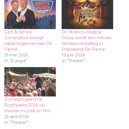
Gert & James
Dr. Molino’s Magical
Zomershow brengt
Circus wordt een nieuwe
vakantiegevoel naar De
familievoorstelling in
Panne
Plopsaland De Panne
31 mei 2026
19 juni 2026
In "Europa"
In "Theater"
Zomerprogramma
Bostheater 2026 vol
theater muziek en film
25 april 2026
In "Theater"