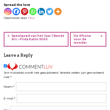
Spread the love
Geschreven door
Fleur
B
Speelgoed van het Jaar | Beedz
De iPhone
e
Art – Frida Kahlo 5000
voor de
moeder
r
i
Leave a Reply
c
h
t
n
Je e-mailadres wordt niet gepubliceerd.
Vereiste velden zijn gemarkeerd
a
met
*
v
Naam
*
i
g
a
E-mail
*
t
i