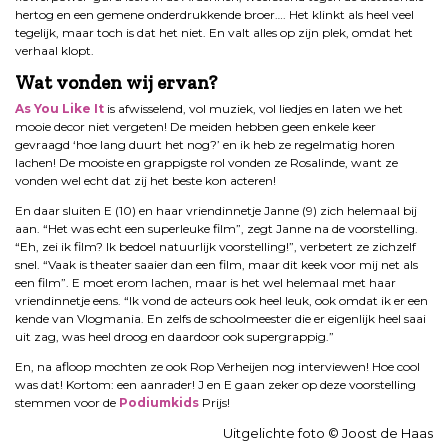
hertog en een gemene onderdrukkende broer…. Het klinkt als heel veel
tegelijk, maar toch is dat het niet. En valt alles op zijn plek, omdat het
verhaal klopt.
Wat vonden wij ervan?
As You Like It
is afwisselend, vol muziek, vol liedjes en laten we het
mooie decor niet vergeten! De meiden hebben geen enkele keer
gevraagd ‘hoe lang duurt het nog?’ en ik heb ze regelmatig horen
lachen! De mooiste en grappigste rol vonden ze Rosalinde, want ze
vonden wel echt dat zij het beste kon acteren!
En daar sluiten E (10) en haar vriendinnetje Janne (9) zich helemaal bij
aan. “Het was echt een superleuke film”, zegt Janne na de voorstelling.
“Eh, zei ik film? Ik bedoel natuurlijk voorstelling!”, verbetert ze zichzelf
snel. “Vaak is theater saaier dan een film, maar dit keek voor mij net als
een film”. E moet erom lachen, maar is het wel helemaal met haar
vriendinnetje eens. “Ik vond de acteurs ook heel leuk, ook omdat ik er een
kende van Vlogmania. En zelfs de schoolmeester die er eigenlijk heel saai
uit zag, was heel droog en daardoor ook supergrappig.”
En, na afloop mochten ze ook Rop Verheijen nog interviewen! Hoe cool
was dat! Kortom: een aanrader! J en E gaan zeker op deze voorstelling
stemmen voor de
Podiumkids
Prijs!
Uitgelichte foto © Joost de Haas