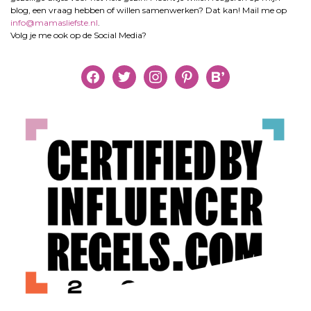
blog, een vraag hebben of willen samenwerken? Dat kan! Mail me op
info@mamasliefste.nl
.
Volg je me ook op de Social Media?
facebook
twitter
instagram
pinterest
bloglovin