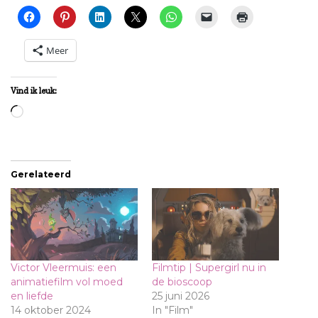
Meer
Vind ik leuk:
Aan
het
laden...
Gerelateerd
Victor Vleermuis: een
Filmtip | Supergirl nu in
animatiefilm vol moed
de bioscoop
en liefde
25 juni 2026
14 oktober 2024
In "Film"