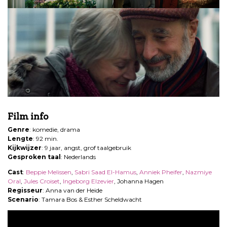
.
Film info
Genre
: komedie, drama
Lengte
: 92 min.
Kijkwijzer
: 9 jaar, angst, grof taalgebruik
Gesproken taal
: Nederlands
Cast
:
Beppie Melissen
,
Sabri Saad El-Hamus
,
Anniek Pheifer
,
Nazmiye
Oral
,
Jules Croiset
,
Ingeborg Elzevier
, Johanna Hagen
Regisseur
: Anna van der Heide
Scenario
: Tamara Bos & Esther Scheldwacht