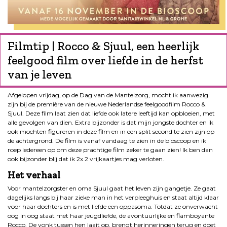
Filmtip | Rocco & Sjuul, een heerlijk
feelgood film over liefde in de herfst
van je leven
Afgelopen vrijdag, op de Dag van de Mantelzorg, mocht ik aanwezig
zijn bij de première van de nieuwe Nederlandse feelgoodfilm Rocco &
Sjuul. Deze film laat zien dat liefde ook latere leeftijd kan opbloeien, met
alle gevolgen van dien. Extra bijzonder is dat mijn jongste dochter en ik
ook mochten figureren in deze film en in een split second te zien zijn op
de achtergrond. De film is vanaf vandaag te zien in de bioscoop en ik
roep iedereen op om deze prachtige film zeker te gaan zien! Ik ben dan
ook bijzonder blij dat ik 2x 2 vrijkaartjes mag verloten.
Het verhaal
Voor mantelzorgster en oma Sjuul gaat het leven zijn gangetje. Ze gaat
dagelijks langs bij haar zieke man in het verpleeghuis en staat altijd klaar
voor haar dochters en is met liefde een oppasoma. Totdat ze onverwacht
oog in oog staat met haar jeugdliefde, de avontuurlijke en flamboyante
Rocco. De vonk tussen hen laait op, brengt herinneringen terug en doet