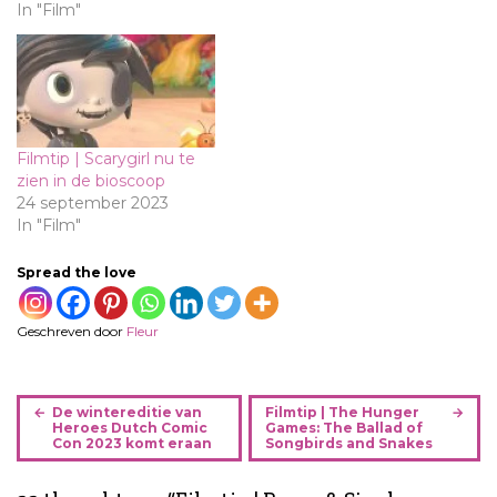
In "Film"
Filmtip | Scarygirl nu te
zien in de bioscoop
24 september 2023
In "Film"
Spread the love
Geschreven door
Fleur
B
De wintereditie van
Filmtip | The Hunger
e
Heroes Dutch Comic
Games: The Ballad of
Con 2023 komt eraan
Songbirds and Snakes
r
i