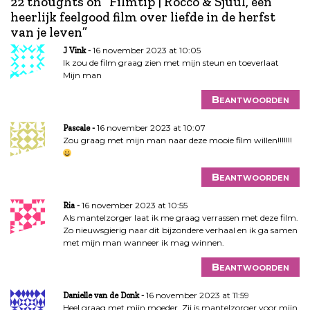
22 thoughts on “
Filmtip | Rocco & Sjuul, een
c
heerlijk feelgood film over liefde in de herfst
h
van je leven
”
t
n
16 november 2023 at 10:05
J Vink
a
Ik zou de film graag zien met mijn steun en toeverlaat
Mijn man
v
i
Beantwoorden
g
a
16 november 2023 at 10:07
Pascale
t
Zou graag met mijn man naar deze mooie film willen!!!!!!!
i
e
Beantwoorden
16 november 2023 at 10:55
Ria
Als mantelzorger laat ik me graag verrassen met deze film.
Zo nieuwsgierig naar dit bijzondere verhaal en ik ga samen
met mijn man wanneer ik mag winnen.
Beantwoorden
16 november 2023 at 11:59
Danielle van de Donk
Heel graag met mijn moeder. Zij is mantelzorger voor mijn