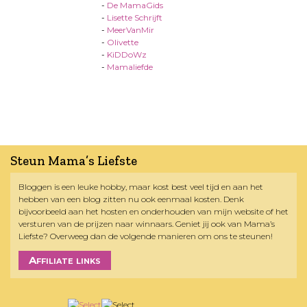
-
De MamaGids
-
Lisette Schrijft
-
MeerVanMir
-
Olivette
-
KiDDoWz
-
Mamaliefde
Steun Mama’s Liefste
Bloggen is een leuke hobby, maar kost best veel tijd en aan het
hebben van een blog zitten nu ook eenmaal kosten. Denk
bijvoorbeeld aan het hosten en onderhouden van mijn website of het
versturen van de prijzen naar winnaars. Geniet jij ook van Mama’s
Liefste? Overweeg dan de volgende manieren om ons te steunen!
Affiliate links