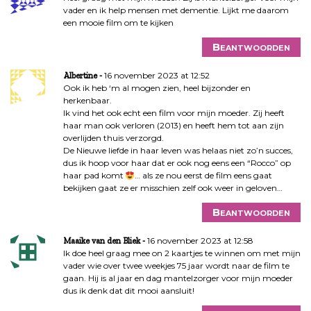
vader en ik help mensen met dementie. Lijkt me daarom
een mooie film om te kijken
Beantwoorden
16 november 2023 at 12:52
Albertine
Ook ik heb ‘m al mogen zien, heel bijzonder en
herkenbaar.
Ik vind het ook echt een film voor mijn moeder. Zij heeft
haar man ook verloren (2013) en heeft hem tot aan zijn
overlijden thuis verzorgd.
De Nieuwe liefde in haar leven was helaas niet zo’n succes,
dus ik hoop voor haar dat er ook nog eens een “Rocco” op
haar pad komt
… als ze nou eerst de film eens gaat
bekijken gaat ze er misschien zelf ook weer in geloven…
Beantwoorden
16 november 2023 at 12:58
Maaike van den Bliek
Ik doe heel graag mee on 2 kaartjes te winnen om met mijn
vader wie over twee weekjes 75 jaar wordt naar de film te
gaan. Hij is al jaar en dag mantelzorger voor mijn moeder
dus ik denk dat dit mooi aansluit!