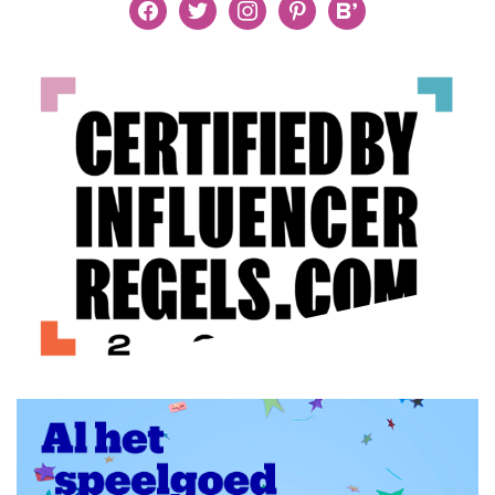
facebook
twitter
instagram
pinterest
bloglovin