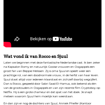
.
Wat vond ik van Rocco en Sjuul
Laten we beginnen met deze fantastische Nederlandse cast. Ik ben zeker
na Kapsalon Romy en natuurlijk Gooise vrouwen en Oogappels een
groot fan van Beppie Melissen. Zij is oma Sjuul en speelt weer een
prachtige rol, van een doodnormale vrouw, in de herfst van haar leven.
Sjuul staat altijd voor iedereen klaarstaat en zichzelf daarbij wegcijfert.
Dan is Rocco, gespeeld door Sabri Saad El-Hamus, ook bekend als één
van de grootouders in Oogappels en van zijn recente film Cryptoboy op
Netflix. Hij is een grote chameur en dat spat van het doek. Je snapt
meteen waarom Sjuul hem moeilijk kan weerstaan.
En dan zijn er nog de dochters van Sjuul, Anniek Pheifer (Kantoor