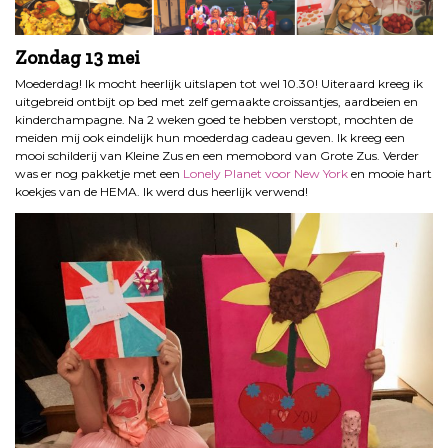
Zondag 13 mei
Moederdag! Ik mocht heerlijk uitslapen tot wel 10.30! Uiteraard kreeg ik
uitgebreid ontbijt op bed met zelf gemaakte croissantjes, aardbeien en
kinderchampagne. Na 2 weken goed te hebben verstopt, mochten de
meiden mij ook eindelijk hun moederdag cadeau geven. Ik kreeg een
mooi schilderij van Kleine Zus en een memobord van Grote Zus. Verder
was er nog pakketje met een
Lonely Planet voor New York
en mooie hart
koekjes van de HEMA. Ik werd dus heerlijk verwend!