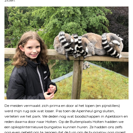
zitten.
De meiden vermaakt zich prima en door al het lopen (en pijnstillers)
werd mijn rug ook wat losser. Pas toen de Apenheul ging sluiten,
verlieten we het park. We deden nog wat boodschappen in Apeldoorn en
reden daarna door naar Holten. Op de Buitenplaats Holten hadden we
een spiksplinternieuwe bungalow kunnen huren. Ze hadden ons zelfs
nog even gebeld om te zeggen dat de tuin om de bungalow nog moest