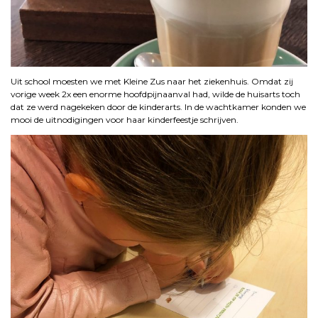
Uit school moesten we met Kleine Zus naar het ziekenhuis. Omdat zij
vorige week 2x een enorme hoofdpijnaanval had, wilde de huisarts toch
dat ze werd nagekeken door de kinderarts. In de wachtkamer konden we
mooi de uitnodigingen voor haar kinderfeestje schrijven.