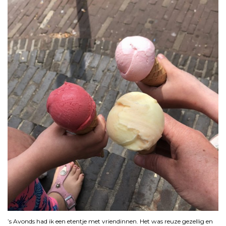
’s Avonds had ik een etentje met vriendinnen. Het was reuze gezellig en