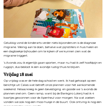
Gelukkig vond de kinderarts verder niets bijzonders en is de diagnose
migraine. Weinig aan te doen, behalve wat pijnstillers in huis halen en
een dagboekje bijhouden om te kijken of we kunnen zien wat de
migraine triggert.
’s Avonds zou ik eigenlijk gaan sporten, maar nu had ik zelf hoofdpijn en
rugpijn, dus besloot ik een avondje rustig thuis te blijven.
Vrijdag 18 mei
Op vrijdag was er de hele dag school en werk. Ik had gehoopt op een
berichtje uit Calais wat betreft onze plannen voor het aankomende
weekend. Helaas kreeg ik geen bevestiging en gooide we ’s avonds de
plannen snel om. Geen ramp, want bij de Bankgiro Loterij had ik 4
kaartjes gewonnen voor de Apenheul voor morgen. Na wat zoeken
vonden we ook nog een mooi huisje in de buurt. Ook ontving ik nog een