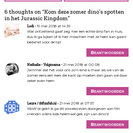
i
6 thoughts on “
Kom deze zomer dino’s spotten
c
in het Jurassic Kingdom
”
h
t
19 mei 2018 at 14:39
Lodi
n
Wat ontzettend gaaf zeg, hier een echte dino fan in huis,
dus ik ga kijken of ik hier misschien met ze heen kan gaan!
a
bedankt voor de tip!
v
i
Beantwoorden
g
a
21 mei 2018 at 00:08
Nathalie - Volgmama
Jammer dat het voor ons zo’n eind is maar als we van de
t
zomer eens een keer die kant op moeten dan gaan we daar
i
zeker even heen.
e
Beantwoorden
21 mei 2018 at 07:57
Laura / fitfunfab.nl
WoW te gek!! Ik ga dit sowieso even doorgeven aan Mn
vriendin wiens kids helemaal gek zijn van dino’s!
Beantwoorden