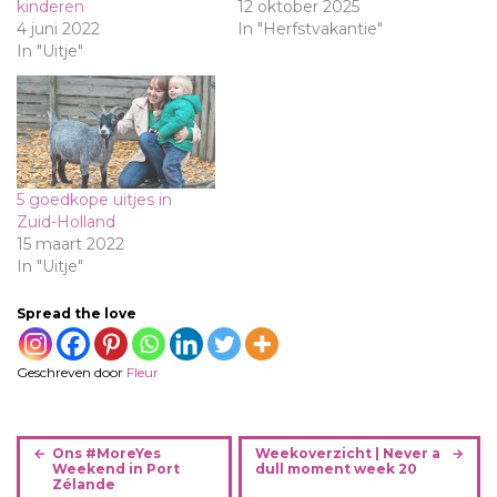
kinderen
12 oktober 2025
4 juni 2022
In "Herfstvakantie"
In "Uitje"
5 goedkope uitjes in
Zuid-Holland
15 maart 2022
In "Uitje"
Spread the love
Geschreven door
Fleur
B
Ons #MoreYes
Weekoverzicht | Never a
e
Weekend in Port
dull moment week 20
Zélande
r