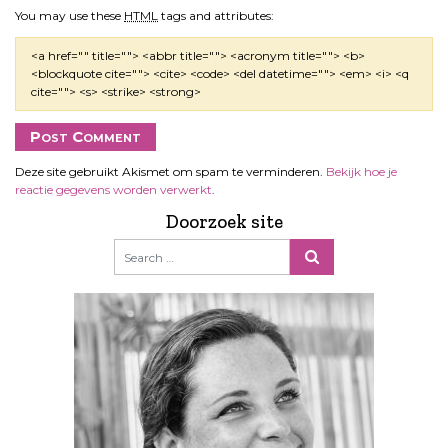
You may use these
HTML
tags and attributes:
<a href="" title=""> <abbr title=""> <acronym title=""> <b>
<blockquote cite=""> <cite> <code> <del datetime=""> <em> <i> <q
cite=""> <s> <strike> <strong>
Deze site gebruikt Akismet om spam te verminderen.
Bekijk hoe je
reactie gegevens worden verwerkt
.
Doorzoek site