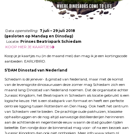
Data
openstelling:
7 juli – 29 juli 2018
(gesloten op Mandag en Dinsdag)
Locatie
:
Prinses Beatrixpark Schiedam
KOOP HIER JE KAARTJES
Koop je je kaartjes nu (in de maand mei) dan mag ik je een kortingscode
aanbieden: EARLYBIRD.
S’DAM Dinostad van Nederland
Schiedam is dé jenever- & ginstad van Nederland, maar met de komst
van de levensgrote dinosaurussen deze zomer mag Schiedam zich een
maand lang Dinostad van Nederland noemen. Dat de organisatie achter
Jurassic Kingdom, het Beatrixpark in Schiedam als locatie gebruikt is een
logische keuze. Het is een stadspark van formaat en heeft een perfecte
centrale ligging tussen Rotterdam en Den Haag. Ook heeft het centrum
van Schiedam veel te bieden. De prachtige oude pakhuizen, klassieke
ophaalbruggen en de nog altijd aanwezige distilleerderijen herinneren
aan de achttiende en negentiende eeuw waarin de stad gouden tijden
beleefde. Een rondje door de binnenstad mag voor- of na een bezoek aan
Jurassic Kingdom dan ook niet ontbreken. Meer info www.sdam.nl.