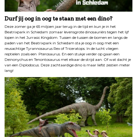
Durf jij oog in oog te staan met een dino?
Deze zomer ga je 65 miljoen jaar terug in de tijd en kun je in het
Beatrixpark in Schiedam zomaar levensgrote dinosauriërs tegen het lijf
lopen in het Jurrasic Kingdom. Tussen de tussen de bomen en langs de
paden van het Beatrixpark in Schiedam sta je oog in oog met een
reusachtige Tyrannosaurus Rex of Triceratops. In de lucht vliegen
reptielen zoals een Pterosaurus. En een stukje verder op gaan een
Deinonychus en Tenontosaurus met elkaar de strijd aan. Of wat dacht je
van een Diplodocus. Deze zachtaardige dino is maar liefst zestien meter
lang!