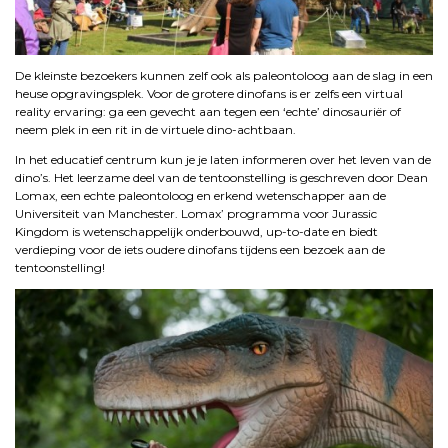
De kleinste bezoekers kunnen zelf ook als paleontoloog aan de slag in een
heuse opgravingsplek. Voor de grotere dinofans is er zelfs een virtual
reality ervaring: ga een gevecht aan tegen een ‘echte’ dinosauriër of
neem plek in een rit in de virtuele dino-achtbaan.
In het educatief centrum kun je je laten informeren over het leven van de
dino’s. Het leerzame deel van de tentoonstelling is geschreven door Dean
Lomax, een echte paleontoloog en erkend wetenschapper aan de
Universiteit van Manchester. Lomax’ programma voor Jurassic
Kingdom is wetenschappelijk onderbouwd, up-to-date en biedt
verdieping voor de iets oudere dinofans tijdens een bezoek aan de
tentoonstelling!