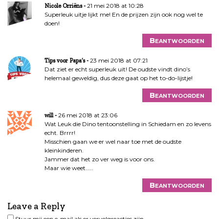
21 mei 2018 at 10:28
Nicole Orriëns
Superleuk uitje lijkt me! En de prijzen zijn ook nog wel te
doen!
Beantwoorden
23 mei 2018 at 07:21
Tips voor Papa’s
Dat ziet er echt superleuk uit! De oudste vindt dino’s
helemaal geweldig, dus deze gaat op het to-do-lijstje!
Beantwoorden
26 mei 2018 at 23:06
will
Wat Leuk die Dino tentoonstelling in Schiedam en zo levens
echt. Brrrr!
Misschien gaan we er wel naar toe met de oudste
kleinkinderen.
Jammer dat het zo ver weg is voor ons.
Maar wie weet……
Beantwoorden
Leave a Reply
Stuur mij een e-mail als er vervolgreacties zijn.