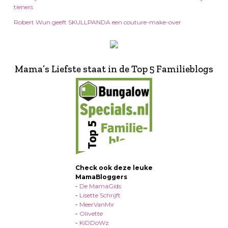
tieners
Robert Wun geeft SKULLPANDA een couture-make-over
Mama’s Liefste staat in de Top 5 Familieblogs
Check ook deze leuke
MamaBloggers
-
De MamaGids
-
Lisette Schrijft
-
MeerVanMir
-
Olivette
-
KiDDoWz