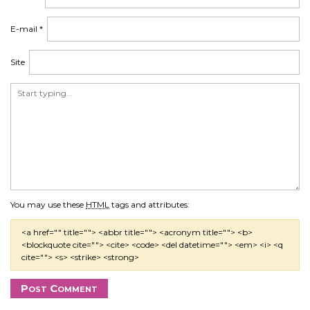
E-mail
*
Site
You may use these
HTML
tags and attributes:
<a href="" title=""> <abbr title=""> <acronym title=""> <b>
<blockquote cite=""> <cite> <code> <del datetime=""> <em> <i> <q
cite=""> <s> <strike> <strong>