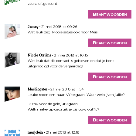
ztuks uitgezocht!
a
v
Beantwoorden
i
g
21 mei 2018 at 09:26
Jamey
a
Wat leuk zeg! Mooie setjes ook hoor Meis!
t
Beantwoorden
i
e
21 mei 2018 at 10:15
Nicole Orriëns
Wat leuk dat dit contact is gebleven en dat je bent
uitgenodigd voor de verjaardag!
Beantwoorden
21 mei 2018 at 11:54
Macblogster
Leuke reden om naar NY te gaan. Waar verblijven jullie?
Ik zou voor de gele jurk gaan.
Welk make-up gebruik je bij jouw outfit?
Beantwoorden
21 mei 2018 at 12:18
marjolein