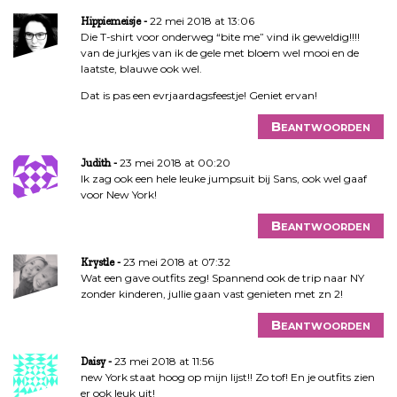
22 mei 2018 at 13:06
Hippiemeisje
Die T-shirt voor onderweg “bite me” vind ik geweldig!!!!
van de jurkjes van ik de gele met bloem wel mooi en de
laatste, blauwe ook wel.
Dat is pas een evrjaardagsfeestje! Geniet ervan!
Beantwoorden
23 mei 2018 at 00:20
Judith
Ik zag ook een hele leuke jumpsuit bij Sans, ook wel gaaf
voor New York!
Beantwoorden
23 mei 2018 at 07:32
Krystle
Wat een gave outfits zeg! Spannend ook de trip naar NY
zonder kinderen, jullie gaan vast genieten met zn 2!
Beantwoorden
23 mei 2018 at 11:56
Daisy
new York staat hoog op mijn lijst!! Zo tof! En je outfits zien
er ook leuk uit!