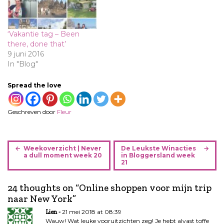
‘Vakantie tag – Been
there, done that’
9 juni 2016
In "Blog"
Spread the love
Geschreven door
Fleur
B
Weekoverzicht | Never
De Leukste Winacties
e
a dull moment week 20
in Bloggersland week
21
r
i
24 thoughts on “
Online shoppen voor mijn trip
c
naar New York
”
h
t
21 mei 2018 at 08:39
Lien
n
Wauw! Wat leuke vooruitzichten zeg! Je hebt alvast toffe