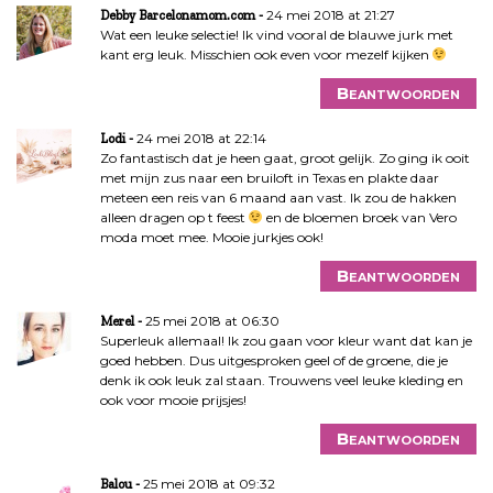
24 mei 2018 at 21:27
Debby Barcelonamom.com
Wat een leuke selectie! Ik vind vooral de blauwe jurk met
kant erg leuk. Misschien ook even voor mezelf kijken
Beantwoorden
24 mei 2018 at 22:14
Lodi
Zo fantastisch dat je heen gaat, groot gelijk. Zo ging ik ooit
met mijn zus naar een bruiloft in Texas en plakte daar
meteen een reis van 6 maand aan vast. Ik zou de hakken
alleen dragen op t feest
en de bloemen broek van Vero
moda moet mee. Mooie jurkjes ook!
Beantwoorden
25 mei 2018 at 06:30
Merel
Superleuk allemaal! Ik zou gaan voor kleur want dat kan je
goed hebben. Dus uitgesproken geel of de groene, die je
denk ik ook leuk zal staan. Trouwens veel leuke kleding en
ook voor mooie prijsjes!
Beantwoorden
25 mei 2018 at 09:32
Balou