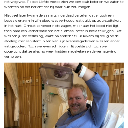
net weg was. Papa’s Liefste voelde zich wel een stuk beter en we zaten te
wachten op het bericht dat hij naar huis zou mogen.
Niet veel later kwam de zaalarts inderdaad vertellen dat er toch een
bepaald enzym in zijn bloed was verhoogd, dat duidt op zuurstoftekort
in het hart. Omdat ze verder niets zagen, maar aan het bloed niet ligt,
toch naar een katherisatie om het allemaal beter in beeld te krijgen. Dat
was een juiste beslissing, want na anderhalf uur kwam hij terug op de
afdeling met een stent in één van zijn kransslagaders en was een ander
vat gedotterd. Toch wel even schrikken. Hij voelde zich toch wel
opgelucht dat ze alles nu weer hadden nagekeken en de vernauwing
verholpen.