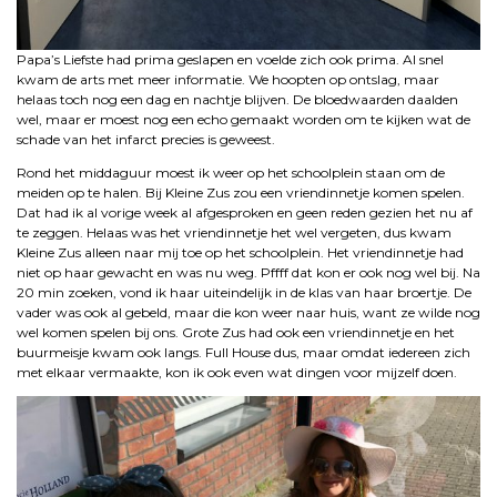
Papa’s Liefste had prima geslapen en voelde zich ook prima. Al snel
kwam de arts met meer informatie. We hoopten op ontslag, maar
helaas toch nog een dag en nachtje blijven. De bloedwaarden daalden
wel, maar er moest nog een echo gemaakt worden om te kijken wat de
schade van het infarct precies is geweest.
Rond het middaguur moest ik weer op het schoolplein staan om de
meiden op te halen. Bij Kleine Zus zou een vriendinnetje komen spelen.
Dat had ik al vorige week al afgesproken en geen reden gezien het nu af
te zeggen. Helaas was het vriendinnetje het wel vergeten, dus kwam
Kleine Zus alleen naar mij toe op het schoolplein. Het vriendinnetje had
niet op haar gewacht en was nu weg. Pffff dat kon er ook nog wel bij. Na
20 min zoeken, vond ik haar uiteindelijk in de klas van haar broertje. De
vader was ook al gebeld, maar die kon weer naar huis, want ze wilde nog
wel komen spelen bij ons. Grote Zus had ook een vriendinnetje en het
buurmeisje kwam ook langs. Full House dus, maar omdat iedereen zich
met elkaar vermaakte, kon ik ook even wat dingen voor mijzelf doen.