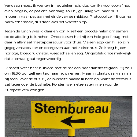
Vandaag moest ik werken in het ziekenhuis, dus kon ik mooi vooraf nog
even langs bij de patiënt. Vandaag zou hij gelukkig wel naar huis
mogen, maar pas aan het einde van de middag. Protocool zei 48 uur na
hartkatharisatie, dus daar was het wachten op.
Tegen de lunch was ik klaar en kon ik zelf een broodje halen om samen
op de afdeling te lunchen. Ondertussen had hij een hele goodiebag met
daarin allemaal meetapparatuur voor thuis. Via een app kan hij zo zijn
gegegvens opslaan en doorgeven aan het ziekenhuis. Zo kreeg hij een
horloge, bloeddrukmeter, weegschaal en ecg. Ongelofelijk hoe makkelijk
dat allemaal gaat tegenwoordig.
Ik moest weer naar huis om met de meiden naar dansles te gaan. Hij zou
om 16.30 uur zelf een taxi naar huis nemen. Maar in plaats daarvan nam
hij toch liever de bus. Bij de bushalte haalde ik hem op, want de stembus
zat tegenover de bushalte. Konden we meteen stemmen voor de
Europese verkiezingen.