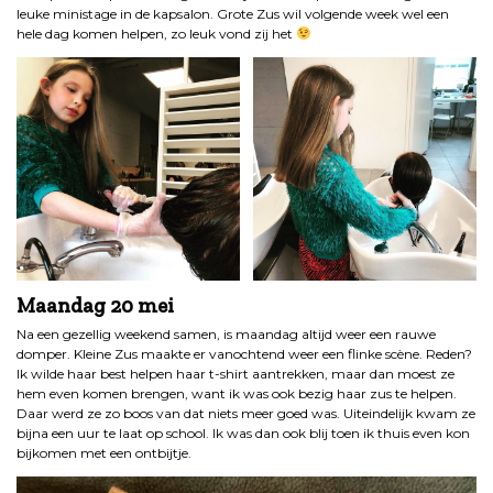
leuke ministage in de kapsalon. Grote Zus wil volgende week wel een
hele dag komen helpen, zo leuk vond zij het
Maandag 20 mei
Na een gezellig weekend samen, is maandag altijd weer een rauwe
domper. Kleine Zus maakte er vanochtend weer een flinke scène. Reden?
Ik wilde haar best helpen haar t-shirt aantrekken, maar dan moest ze
hem even komen brengen, want ik was ook bezig haar zus te helpen.
Daar werd ze zo boos van dat niets meer goed was. Uiteindelijk kwam ze
bijna een uur te laat op school. Ik was dan ook blij toen ik thuis even kon
bijkomen met een ontbijtje.