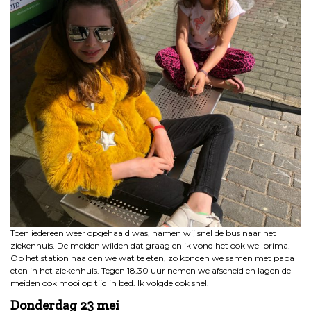
Toen iedereen weer opgehaald was, namen wij snel de bus naar het
ziekenhuis. De meiden wilden dat graag en ik vond het ook wel prima.
Op het station haalden we wat te eten, zo konden we samen met papa
eten in het ziekenhuis. Tegen 18.30 uur nemen we afscheid en lagen de
meiden ook mooi op tijd in bed. Ik volgde ook snel.
Donderdag 23 mei