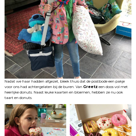
Nadat we haar hadden afgezet, bleek thuis dat de postbode een pakje
voor ons had achtergelaten bij de buren. Van
Greetz
een doos vol met
heerlijke donuts. Naast leuke kaarten en bloemen, hebben ze nu ook
taart en donuts.