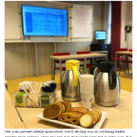
Het was wel een beetje spannend, want de dag zou ik vandaag leiden
zonder mijn collega. Voor mij ook pas de tweede keer dat ik erbij was, dus