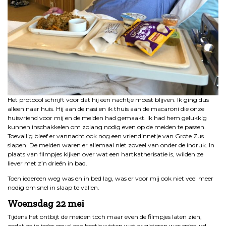
Het protocol schrijft voor dat hij een nachtje moest blijven. Ik ging dus
alleen naar huis. Hij aan de nasi en ik thuis aan de macaroni die onze
huisvriend voor mij en de meiden had gemaakt. Ik had hem gelukkig
kunnen inschakkelen om zolang nodig even op de meiden te passen.
Toevallig bleef er vannacht ook nog een vriendinnetje van Grote Zus
slapen. De meiden waren er allemaal niet zoveel van onder de indruk. In
plaats van filmpjes kijken over wat een hartkatherisatie is, wilden ze
liever met z’n drieën in bad.
Toen iedereen weg was en in bed lag, was er voor mij ook niet veel meer
nodig om snel in slaap te vallen.
Woensdag 22 mei
Tijdens het ontbijt de meiden toch maar even de filmpjes laten zien,
zodat ze in ieder geval een beetje wisten wat er gisteren was gebeurd.