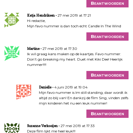
a
Beantwoorden
v
i
27 mei 2019 at 17:21
Katja Hendriksen
Hi redactie,
g
Mijn favo nummer is dan toch echt Candle In The Wind
a
t
Beantwoorden
i
e
27 mei 2019 at 17:30
Martine
Ik wil graag kans maken op de kaartjes. Favo nummer:
Don’t go breaking my heart. Duet met Kiki Dee! Heerlijk
nummer!!!!
Beantwoorden
4 juni 2019 at 19:04
Danielle
Mijn favo nummer is Im still standing, daar wordt ik
altijd zo blij van! En dankzij de film Sing, vinden zelfs
mijn kinderen het nu een leuk nummer!
Beantwoorden
27 mei 2019 at 17:33
Suzanne Verkooijen
Deze film lijkt me heel leuk!!!