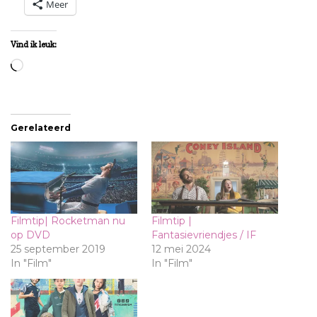
Meer
Vind ik leuk:
Aan
het
laden...
Gerelateerd
Filmtip| Rocketman nu
Filmtip |
op DVD
Fantasievriendjes / IF
25 september 2019
12 mei 2024
In "Film"
In "Film"