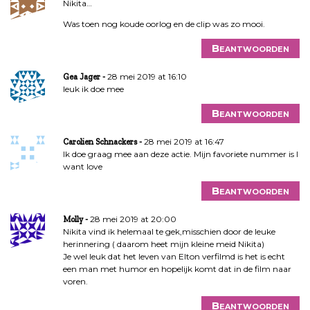
Nikita…
Was toen nog koude oorlog en de clip was zo mooi.
Beantwoorden
28 mei 2019 at 16:10
Gea Jager
leuk ik doe mee
Beantwoorden
28 mei 2019 at 16:47
Carolien Schnackers
Ik doe graag mee aan deze actie. Mijn favoriete nummer is I
want love
Beantwoorden
28 mei 2019 at 20:00
Molly
Nikita vind ik helemaal te gek,misschien door de leuke
herinnering ( daarom heet mijn kleine meid Nikita)
Je wel leuk dat het leven van Elton verfilmd is het is echt
een man met humor en hopelijk komt dat in de film naar
voren.
Beantwoorden