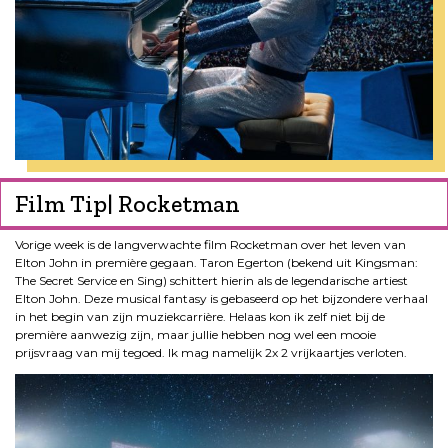
Film Tip| Rocketman
Vorige week is de langverwachte film Rocketman over het leven van
Elton John in première gegaan. Taron Egerton (bekend uit Kingsman:
The Secret Service en Sing) schittert hierin als de legendarische artiest
Elton John. Deze musical fantasy is gebaseerd op het bijzondere verhaal
in het begin van zijn muziekcarrière. Helaas kon ik zelf niet bij de
première aanwezig zijn, maar jullie hebben nog wel een mooie
prijsvraag van mij tegoed. Ik mag namelijk 2x 2 vrijkaartjes verloten.