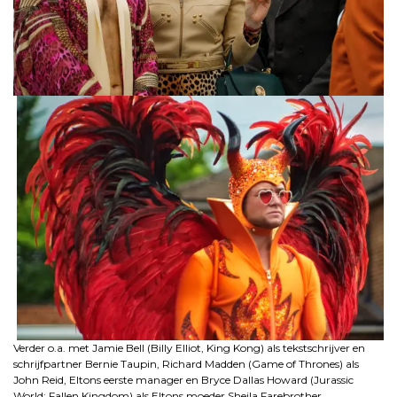
Verder o.a. met Jamie Bell (Billy Elliot, King Kong) als tekstschrijver en
schrijfpartner Bernie Taupin, Richard Madden (Game of Thrones) als
John Reid, Eltons eerste manager en Bryce Dallas Howard (Jurassic
World: Fallen Kingdom) als Eltons moeder Sheila Farebrother.