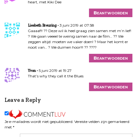
heart, met Kiki Dee
Beantwoorden
3 juni 2019 at 07:58
Liesbeth Breuring
Gaaaaf!! ?? Deze wil ik heel graag zien samen met m’n lief!
? We gaan veeeel te weinig samen naar de film… ?? We
zeggen altijd: moeten we vaker doen! ? Maar het komt er
nooit van… ? We duimen hoor!!! ?? ????
Beantwoorden
5 juni 2019 at 19:27
Yvon
That’s why they call it the Blues
Beantwoorden
Leave a Reply
Je e-mailadres wordt niet gepubliceerd.
Vereiste velden zijn gemarkeerd
met
*