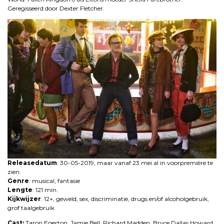
Geregisseerd door Dexter Fletcher.
Releasedatum
: 30-05-2019, maar vanaf 23 mei al in voorpremière te
zien.
Genre
: musical, fantasie
Lengte
: 121 min.
Kijkwijzer
: 12+, geweld, sex, discriminatie, drugs en/of alcoholgebruik,
grof taalgebruik
Cast:
Taron Egerton, Jamie Bell, Richard Madden, Bryce Dallas Howard