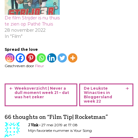
De film Strijder is nu thuis
te zien op Pathé Thuis
28 november 2022
In "Film"
Spread the love
Geschreven door
Fleur
B
Weekoverzicht | Never a
De Leukste
e
dull moment week 21 – dat
Winacties in
was het zeker
Bloggersland
r
week 22
i
c
66 thoughts on “
Film Tip| Rocketman
”
h
27 mei 2019 at 17:08
J Vink
t
Mijn favoriete nummer is Your Song
n