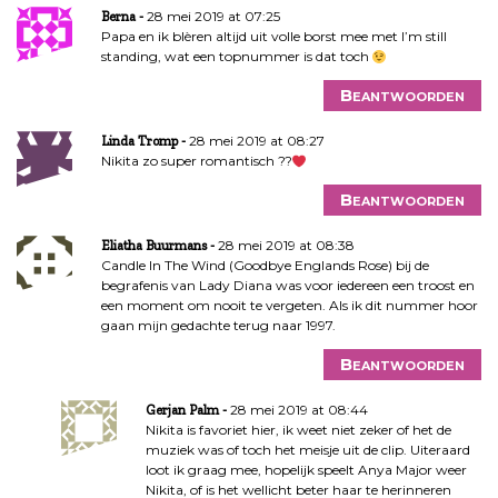
28 mei 2019 at 07:25
Berna
Papa en ik blèren altijd uit volle borst mee met I’m still
standing, wat een topnummer is dat toch
Beantwoorden
28 mei 2019 at 08:27
Linda Tromp
Nikita zo super romantisch ??
Beantwoorden
28 mei 2019 at 08:38
Eliatha Buurmans
Candle In The Wind (Goodbye Englands Rose) bij de
begrafenis van Lady Diana was voor iedereen een troost en
een moment om nooit te vergeten. Als ik dit nummer hoor
gaan mijn gedachte terug naar 1997.
Beantwoorden
28 mei 2019 at 08:44
Gerjan Palm
Nikita is favoriet hier, ik weet niet zeker of het de
muziek was of toch het meisje uit de clip. Uiteraard
loot ik graag mee, hopelijk speelt Anya Major weer
Nikita, of is het wellicht beter haar te herinneren