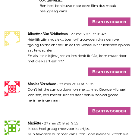
ook geweldig.
Ben heel benieuwd naar deze film dus maak
heel.graag kans
Beantwoorden
27 mei 2019 at 18:48
Albertine Van Veldhuizen
Héérlijk zijn muziek… toen wij trouwden draaiden we
“going to the chapel” in de trouwzaal waar iedereen op ons
zat te wachten!
En als ik die kijkwijzer zo lees denk ik :”Ja, kom maar door
met die kaartjes!” ???
Beantwoorden
27 mei 2019 at 19:05
Monica Verschoor
Don’t let the sun go down on me ….. met George Michael.
Iconisch, een meebruller en daar heb ik zo veel goede
herinneringen aan.
Beantwoorden
27 mei 2019 at 19:55
Mariëtte
Ik loot heel graag mee voor kaartjes.
Mijn favoriete nummer van Elton John is eigenlijk toch wel