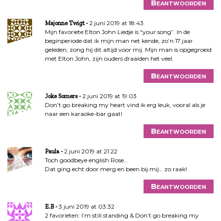
Beantwoorden
2 juni 2019 at 18:43
Majonne Twigt
Mijn favoriete Elton John Liedje is “your song”. In de
beginperiode dat ik mijn man net kende, zo’n 17 jaar
geleden, zong hij dit altijd voor mij. Mijn man is opgegroeid
met Elton John, zijn ouders draaiden het veel.
Beantwoorden
2 juni 2019 at 19:03
Joke Somers
Don’t go breaking my heart vind ik erg leuk, vooral als je
naar een karaoke-bar gaat!
Beantwoorden
2 juni 2019 at 21:22
Paula
Toch goodbeye english Rose…
Dat ging echt door merg en been bij mij… zo raak!
Beantwoorden
3 juni 2019 at 03:32
E.B
2 favorieten: I’m still standing & Don’t go breaking my