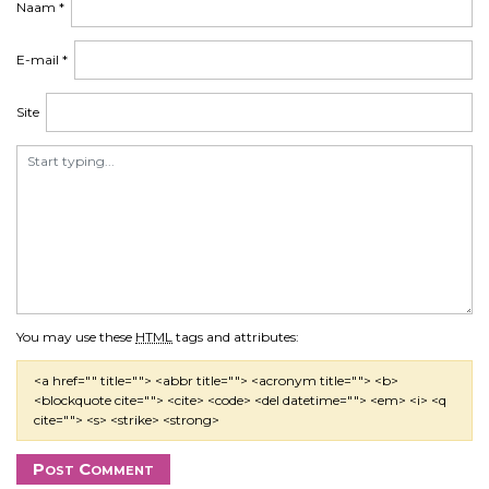
Naam
*
E-mail
*
Site
You may use these
HTML
tags and attributes:
<a href="" title=""> <abbr title=""> <acronym title=""> <b>
<blockquote cite=""> <cite> <code> <del datetime=""> <em> <i> <q
cite=""> <s> <strike> <strong>