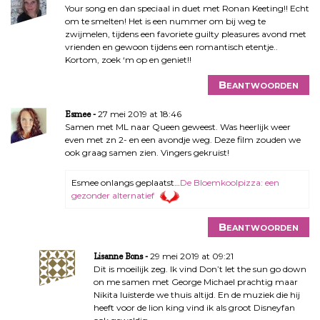
Your song en dan speciaal in duet met Ronan Keeting!! Echt
om te smelten! Het is een nummer om bij weg te
zwijmelen, tijdens een favoriete guilty pleasures avond met
vrienden en gewoon tijdens een romantisch etentje..
Kortom, zoek ‘m op en geniet!!
Beantwoorden
27 mei 2019 at 18:46
Esmee
Samen met ML naar Queen geweest. Was heerlijk weer
even met zn 2- en een avondje weg. Deze film zouden we
ook graag samen zien. Vingers gekruist!
Esmee onlangs geplaatst…
De Bloemkoolpizza: een
gezonder alternatief
Beantwoorden
29 mei 2019 at 09:21
Lisanne Bons
Dit is moeilijk zeg. Ik vind Don’t let the sun go down
on me samen met George Michael prachtig maar
Nikita luisterde we thuis altijd. En de muziek die hij
heeft voor de lion king vind ik als groot Disneyfan