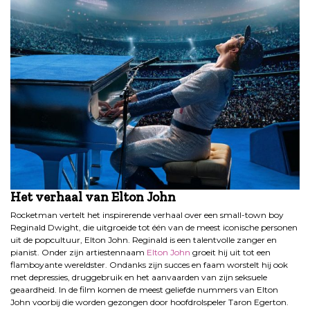
Het verhaal van Elton John
Rocketman vertelt het inspirerende verhaal over een small-town boy
Reginald Dwight, die uitgroeide tot één van de meest iconische personen
uit de popcultuur, Elton John. Reginald is een talentvolle zanger en
pianist. Onder zijn artiestennaam
Elton John
groeit hij uit tot een
flamboyante wereldster. Ondanks zijn succes en faam worstelt hij ook
met depressies, druggebruik en het aanvaarden van zijn seksuele
geaardheid. In de film komen de meest geliefde nummers van Elton
John voorbij die worden gezongen door hoofdrolspeler Taron Egerton.