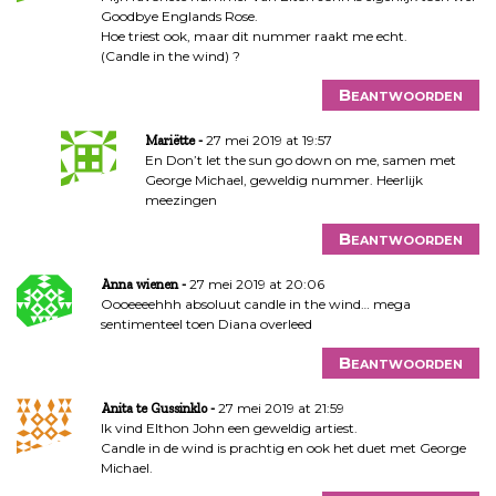
Goodbye Englands Rose.
Hoe triest ook, maar dit nummer raakt me echt.
(Candle in the wind) ?
Beantwoorden
27 mei 2019 at 19:57
Mariëtte
En Don’t let the sun go down on me, samen met
George Michael, geweldig nummer. Heerlijk
meezingen
Beantwoorden
27 mei 2019 at 20:06
Anna wienen
Oooeeeehhh absoluut candle in the wind… mega
sentimenteel toen Diana overleed
Beantwoorden
27 mei 2019 at 21:59
Anita te Gussinklo
Ik vind Elthon John een geweldig artiest.
Candle in de wind is prachtig en ook het duet met George
Michael.