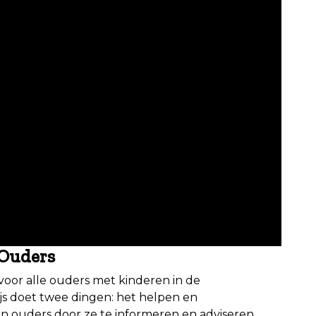
 Ouders
 voor alle ouders met kinderen in de
js doet twee dingen: het helpen en
n ouders door ze te informeren en adviseren