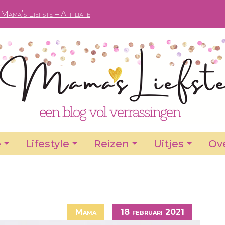
Mama’s Liefste – Affiliate
e
Lifestyle
Reizen
Uitjes
Ove
Mama
18 februari 2021