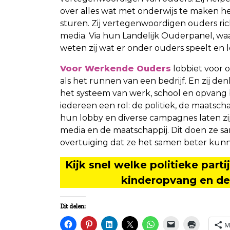
over alles wat met onderwijs te maken he
sturen. Zij vertegenwoordigen ouders rich
media. Via hun Landelijk Ouderpanel, waa
weten zij wat er onder ouders speelt en l
Voor Werkende Ouders
lobbiet voor 
als het runnen van een bedrijf. En zij de
het systeem van werk, school en opvang be
iedereen een rol: de politiek, de maatsch
hun lobby en diverse campagnes laten zij 
media en de maatschappij. Dit doen ze sa
overtuiging dat ze het samen beter kun
Kijk snel welke politieke parti
kinderopvang en de
Dit delen:
M