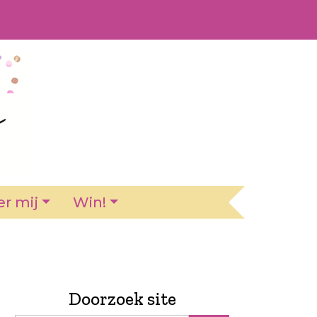
r mij
Win!
Doorzoek site