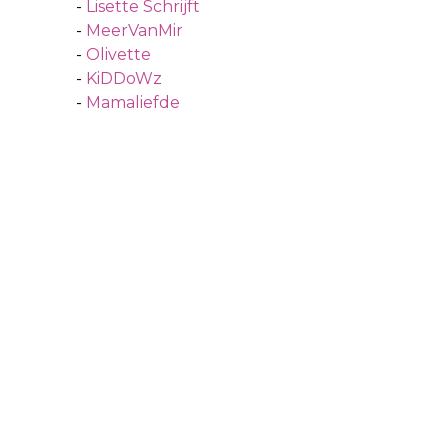
-
Lisette Schrijft
-
MeerVanMir
-
Olivette
-
KiDDoWz
-
Mamaliefde