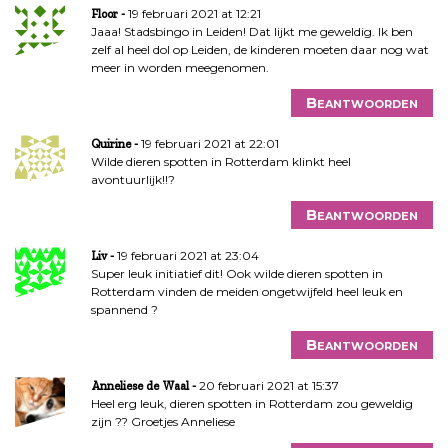
h
19 februari 2021 at 12:21
Floor
t
Jaaa! Stadsbingo in Leiden! Dat lijkt me geweldig. Ik ben
n
zelf al heel dol op Leiden, de kinderen moeten daar nog wat
a
meer in worden meegenomen.
v
Beantwoorden
i
g
19 februari 2021 at 22:01
Quirine
a
Wilde dieren spotten in Rotterdam klinkt heel
t
avontuurlijk!!?
i
Beantwoorden
e
19 februari 2021 at 23:04
Liv
Super leuk initiatief dit! Ook wilde dieren spotten in
Rotterdam vinden de meiden ongetwijfeld heel leuk en
spannend ?
Beantwoorden
20 februari 2021 at 15:37
Anneliese de Waal
Heel erg leuk, dieren spotten in Rotterdam zou geweldig
zijn ?? Groetjes Anneliese