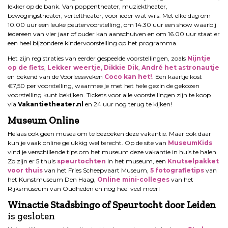
lekker op de bank. Van poppentheater, muziektheater,
bewegingstheater, verteltheater, voor ieder wat wils. Met elke dag om
10.00 uur een leuke peutervoorstelling, om 14.30 uur een show waarbij
iedereen van vier jaar of ouder kan aanschuiven en om 16.00 uur staat er
een heel bijzondere kindervoorstelling op het programma.
Het zijn registraties van eerder gespeelde voorstellingen, zoals
Nijntje
op de fiets
,
Lekker weertje, Dikkie Dik
,
André het astronautje
en bekend van de Voorleesweken
Coco kan het!
. Een kaartje kost
€7,50 per voorstelling, waarmee je met het hele gezin de gekozen
voorstelling kunt bekijken. Tickets voor alle voorstellingen zijn te koop
via
Vakantietheater.nl
en 24 uur nog terug te kijken!
Museum Online
Helaas ook geen musea om te bezoeken deze vakantie. Maar ook daar
kun je vaak online gelukkig wel terecht. Op de site van
MuseumKids
vind je verschillende tips om het museum deze vakantie in huis te halen.
Zo zijn er 5 thuis
speurtochten
in het museum, een
Knutselpakket
voor thuis
van het Fries Scheepvaart Museum,
5 fotografietips
van
het Kunstmuseum Den Haag,
Online mini-colleges
van het
Rijksmuseum van Oudheden en nog heel veel meer!
Winactie Stadsbingo of Speurtocht door Leiden
is gesloten