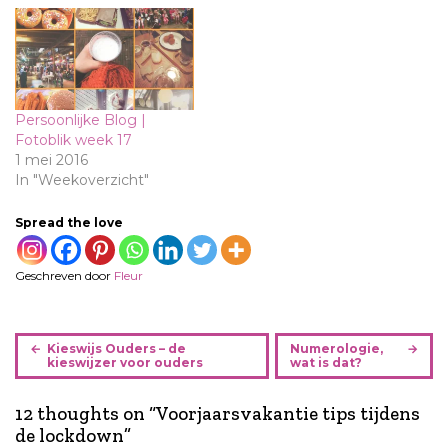
Persoonlijke Blog |
Fotoblik week 17
1 mei 2016
In "Weekoverzicht"
Spread the love
Geschreven door
Fleur
B
Kieswijs Ouders – de
Numerologie,
e
kieswijzer voor ouders
wat is dat?
r
i
12 thoughts on “
Voorjaarsvakantie tips tijdens
c
de lockdown
”