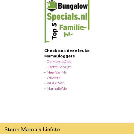
Check ook deze leuke
MamaBloggers
-
De MamaGids
-
Lisette Schrijft
-
MeerVanMir
-
Olivette
-
KiDDoWz
-
Mamaliefde
Steun Mama’s Liefste