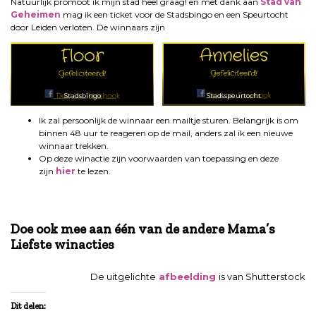
Natuurlijk promoot ik mijn stad heel graag! en met dank aan
Stad van
Geheimen
mag ik een ticket voor de Stadsbingo en een Speurtocht
door Leiden verloten. De winnaars zijn
Stadsbingo
Stadsspeurtocht
Ik zal persoonlijk de winnaar een mailtje sturen. Belangrijk is om
binnen 48 uur te reageren op de mail, anders zal ik een nieuwe
winnaar trekken.
Op deze winactie zijn voorwaarden van toepassing en deze
zijn
hier
te lezen.
Doe ook mee aan één van de andere Mama’s
Liefste winacties
Doe ook mee aan één van de andere Mama’s
Liefste winacties
De uitgelichte
afbeelding
is van Shutterstock
Dit delen: