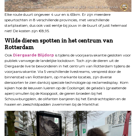
Elke route duurt ongeveer 4 uur en is 65km. Er zijn meerdere
speurtochten in 8 verschillende provincies, met verschillende
startplaatsen, dus ook vast eentje bij jouw in de buurt of juist helemaal
niet! De kosten zijn €8,95.
Wilde dieren spotten in het centrum van
Rotterdam
Ook
Diergaarde Blijdorp
is tijdens de voorjaarsvakantie gesloten voor
publiek vanwege de landelijke lockdown. Toch zijn de dieren uit de
Diergaarde live te bewonderen in het centrum van Rotterdam tijdens de
voorjaarsvakantie. Via 5 verschillende livestreams, verspreid door de
binnenstad van Rotterdam, op markante locaties, zijn diverse
diersoorten te zien dankzij speciale technologie op reclamedisplay. Kom
kijken hoe de leeuwen luieren op de Coolsingel, de gelada’s (grasetende
apen) smullen bij de Koopgoot, de gieren broeden bij het
Schouwburgplein, de olifanten banjeren bij het Eendrachtsplein en de
haaien en zeeschildpadden zwemmen bij de Markthal.