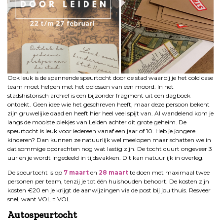
Ook leuk is de spannende speurtocht door de stad waarbij je het cold case
team moet helpen met het oplossen van een moord. In het
stadshistorisch archief is een bijzonder fragment uit een dagboek
ontdekt. Geen idee wie het geschreven heeft, maar deze persoon bekent
zijn gruwelijke daad en heeft hier heel veel spijt van. Al wandelend kom je
langs de mooiste plekjes van Leiden achter dit grote geheim. De
speurtocht is leuk voor iedereen vanaf een jaar of 10. Heb je jongere
kinderen? Dan kunnen ze natuurlijk wel meelopen maar schatten we in
dat sommige opdrachten nog wat lastig zijn. De tocht duurt ongeveer 3
uur en je wordt ingedeeld in tijdsvakken. Dit kan natuurlijk in overleg.
De speurtocht is op
7 maart
en
28 maart
te doen met maximaal twee
personen per team, tenzij je tot één huishouden behoort. De kosten zijn
kosten €20 en je krijgt de aanwijzingen via de post bij jou thuis. Resveer
snel, want VOL = VOL
Autospeurtocht