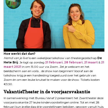
Hoe werkt dat dan?
Hemd van je live!
is een wekelijkse talkshow van theatergezelschap
De
Hete Brij
. Je logt op zondag
21 februari
,
28 februari
,
21 maart
&
21
maart 2021
in om 15.00 uur via Zoom. Zet je webcam en het
beeldscherm aan en voilà… de show kan beginnen! Vooraf aan de
talkshow krijg je een handleiding toegestuurd over het gebruik van
Zoom én om een leuke knutsel te maken voor de show. Tickets kosten
€3,50.
VakantieTheater in de voorjaarsvakantie
In samenwerking met Bureau Vanaf 2 presenteert het Zaantheater deze
voorjaarsvakantie 27 leuke kindervoorstellingen online. Tot en met 28
februari kun je elke dag drie voorstellingen bekijken, gewoon vanuit huis,