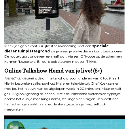
Maak je eigen avontuurlijke stadswandeling. Met een
speciale
dierentuinplattegrond
zie je waar je welke dieren kunt bewonderen.
De route duurt ongeveer een half uur. Via een QR-code op de schermen
kunnen ‘bezoekers’ Blijdorp ook steunen met een Tikkie.
Online Talkshow Hemd van je live! (6+)
Hemd van je live!
is dé online talkshow voor kinderen van 6 tot 9 jaar!
Hierin bespreken talkshowhost Marei en televisiekok Chef Koek samen
met jou het nieuws van de afgelopen week in 20 minuten. Maar er valt
gelukkig ook genoeg te lachen! Met absurdistische sketches en typetjes
neemt het duo je mee langs items, stellingen en vragen. Je wordt aan
het lachen gemaakt, aan het denken gezet én je mag zelf ook
meepraten.