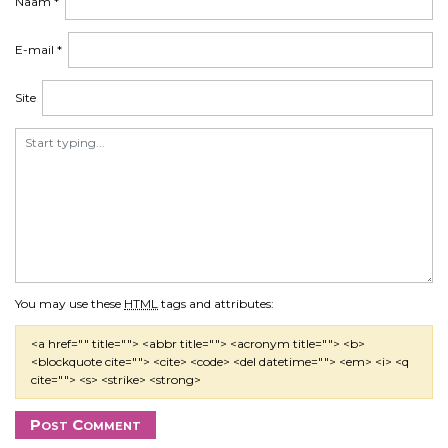
Naam
*
E-mail
*
Site
You may use these
HTML
tags and attributes:
<a href="" title=""> <abbr title=""> <acronym title=""> <b>
<blockquote cite=""> <cite> <code> <del datetime=""> <em> <i> <q
cite=""> <s> <strike> <strong>