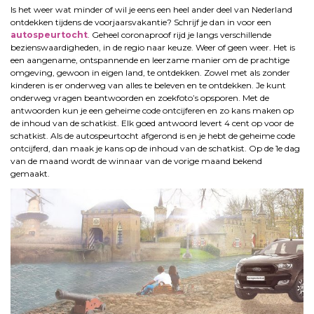
Is het weer wat minder of wil je eens een heel ander deel van Nederland
ontdekken tijdens de voorjaarsvakantie? Schrijf je dan in voor een
autospeurtocht
. Geheel coronaproof rijd je langs verschillende
bezienswaardigheden, in de regio naar keuze. Weer of geen weer. Het is
een aangename, ontspannende en leerzame manier om de prachtige
omgeving, gewoon in eigen land, te ontdekken. Zowel met als zonder
kinderen is er onderweg van alles te beleven en te ontdekken. Je kunt
onderweg vragen beantwoorden en zoekfoto’s opsporen. Met de
antwoorden kun je een geheime code ontcijferen en zo kans maken op
de inhoud van de schatkist. Elk goed antwoord levert 4 cent op voor de
schatkist. Als de autospeurtocht afgerond is en je hebt de geheime code
ontcijferd, dan maak je kans op de inhoud van de schatkist. Op de 1e dag
van de maand wordt de winnaar van de vorige maand bekend
gemaakt.