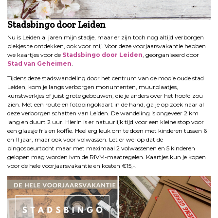
Stadsbingo door Leiden
Nu is Leiden al jaren mijn stadje, maar er zijn toch nog altijd verborgen
plekjes te ontdekken, ook voor mij. Voor deze voorjaarsvakantie hebben
we kaartjes voor de
Stadsbingo
door
Leiden
, georganiseerd door
Stad van Geheimen
.
Tijdens deze stadswandeling door het centrum van de mooie oude stad
Leiden, kom je langs verborgen monumenten, muurplaatjes,
kunstwerkjes of juist grote gebouwen, die je anders over het hoofd zou
zien. Met een route en fotobingokaart in de hand, ga je op zoek naar al
deze verborgen schatten van Leiden. De wandeling is ongeveer 2 km
lang en duurt 2 uur. Hierin is er natuurlijk tijd voor een kleine stop voor
een glaasje fris en koffie. Heel erg leuk om te doen met kinderen tussen 6
en 11 jaar, maar ook voor volwassen. Let er wel op dat de
bingospeurtocht maar met maximaal 2 volwassenen en 5 kinderen
gelopen mag worden ivm de RIVM-maatregelen. Kaartjes kun je kopen
voor de hele voorjaarsvakantie en kosten €15,-.