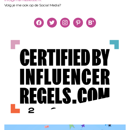
Volg je me ook op de Social Media?
facebook
twitter
instagram
pinterest
bloglovin