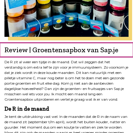
Review | Groentensapbox van Sap.je
De R zit al weer een tijdje in de maand. Dat wil zeggen dat het
verstandig is om extra lief te zijn voor je immuunsysteem. Zo voorkom je
dat je ziek wordt in deze koude maanden. Dit kan natuurlijk met een
pilletje vitamine C, maar nog beter is om het te doen met een gezonde
portie groenten en fruit elke dag. Kom jij niet aan de aanbevolen
dagelijkse hoeveelheid? Dan zijn de groenten- en fruitsapjes van Sap.je
misschien wel iets voor jou. Ik mocht een maand lang een
Groentensapbox uitproberen en vertel je graag wat ik er van vond.
De R in de maand
Je kent de uitdrukking vast wel. In de maanden dat de R in de naam van
de maand zit (september t/m april), wordt het buiten kouder, natter en
guurder. Het moment dus om een koutje te vatten en ziek te worden.
Maar dit zijn ook de maanden waarin er heel vroeger minder groenten