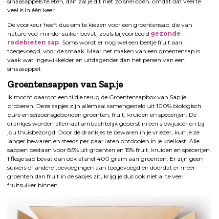
sinaasappels te eten, dan zal je dit niet zo snel doen, omdat dat veel te
veel is in één keer.
De voorkeur heeft dus om te kiezen voor een groentensap, die van
nature veel minder suiker bevat, zoals bijvoorbeeld
gezonde
rodebieten sap
. Soms wordt er nog wel een beetje fruit aan
toegevoegd, voor de smaak. Maar het maken van een groentensap is
vaak wat ingewikkelder en uitdagender dan het persen van een
sinaasappel.
Groentensappen van Sap.je
Ik mocht daarom een tijdje terug de Groentensapbox van Sap.je
proberen. Deze sapjes zijn allemaal samengesteld uit 100% biologisch,
pure en seizoensgebonden groenten, fruit, kruiden en specerijen
.
De
drankjes worden allemaal ambachtelijk geperst in een slowjuicer en bij
jou thuisbezorgd. Door de drankjes te bewaren in je vriezer, kun je ze
langer bewaren en steeds per paar laten ontdooien in je koelkast. Alle
sappen bestaan voor 85% uit groenten en 15% fruit, kruiden en specerijen.
1 flesje sap bevat dan ook al snel 400 gram aan groenten. Er zijn geen
suikers of andere toevoegingen aan toegevoegd en doordat er meer
groenten dan fruit in de sapjes zit, krijg je dus ook niet al te veel
fruitsuiker binnen.