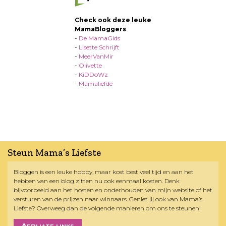
Check ook deze leuke
MamaBloggers
-
De MamaGids
-
Lisette Schrijft
-
MeerVanMir
-
Olivette
-
KiDDoWz
-
Mamaliefde
Steun Mama’s Liefste
Bloggen is een leuke hobby, maar kost best veel tijd en aan het
hebben van een blog zitten nu ook eenmaal kosten. Denk
bijvoorbeeld aan het hosten en onderhouden van mijn website of het
versturen van de prijzen naar winnaars. Geniet jij ook van Mama’s
Liefste? Overweeg dan de volgende manieren om ons te steunen!
Affiliate links