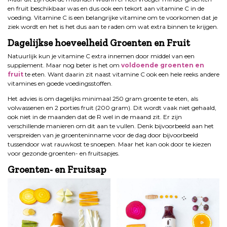
en fruit beschikbaar was en dus ook een tekort aan vitamine C in de
voeding. Vitamine C is een belangrijke vitamine om te voorkomen dat je
ziek wordt en het is het dus aan te raden om wat extra binnen te krijgen.
Dagelijkse hoeveelheid Groenten en Fruit
Natuurlijk kun je vitamine C extra innemen door middel van een
supplement. Maar nog beter is het om
voldoende groenten en
fruit
te eten. Want daarin zit naast vitamine C ook een hele reeks andere
vitamines en goede voedingsstoffen.
Het advies is om dagelijks minimaal 250 gram groente te eten, als
volwassenen en 2 porties fruit (200 gram). Dit wordt vaak niet gehaald,
ook niet in de maanden dat de R wel in de maand zit. Er zijn
verschillende manieren om dit aan te vullen. Denk bijvoorbeeld aan het
verspreiden van je groenteninname voor de dag door bijvoorbeeld
tussendoor wat rauwkost te snoepen. Maar het kan ook door te kiezen
voor gezonde groenten- en fruitsapjes.
Groenten- en Fruitsap