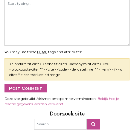
e
You may use these
HTML
tags and attributes:
<a href="" title=""> <abbr title=""> <acronym title=""> <b>
<blockquote cite=""> <cite> <code> <del datetime=""> <em> <i> <q
cite=""> <s> <strike> <strong>
Deze site gebruikt Akismet om spam te verminderen.
Bekijk hoe je
reactie gegevens worden verwerkt
.
Doorzoek site