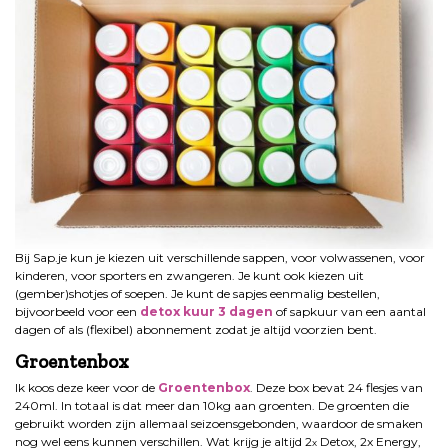
Bij Sap.je kun je kiezen uit verschillende sappen, voor volwassenen, voor
kinderen, voor sporters en zwangeren. Je kunt ook kiezen uit
(gember)shotjes of soepen. Je kunt de sapjes eenmalig bestellen,
bijvoorbeeld voor een
detox kuur 3 dagen
of sapkuur van een aantal
dagen of als (flexibel) abonnement zodat je altijd voorzien bent.
Groentenbox
Ik koos deze keer voor de
Groentenbox
. Deze box bevat 24 flesjes van
240ml. In totaal is dat meer dan 10kg aan groenten. De groenten die
gebruikt worden zijn allemaal seizoensgebonden, waardoor de smaken
nog wel eens kunnen verschillen. Wat krijg je altijd 2
Detox, 2x Energy,
x