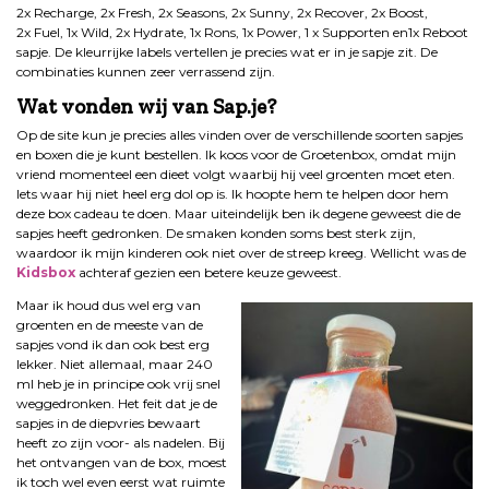
2x Recharge, 2x Fresh, 2x Seasons, 2x Sunny, 2x Recover, 2x Boost,
2x Fuel, 1x Wild, 2x Hydrate, 1x Rons, 1x Power, 1 x Supporten en1x Reboot
sapje. De kleurrijke labels vertellen je precies wat er in je sapje zit. De
combinaties kunnen zeer verrassend zijn.
Wat vonden wij van Sap.je?
Op de site kun je precies alles vinden over de verschillende soorten sapjes
en boxen die je kunt bestellen. Ik koos voor de Groetenbox, omdat mijn
vriend momenteel een dieet volgt waarbij hij veel groenten moet eten.
Iets waar hij niet heel erg dol op is. Ik hoopte hem te helpen door hem
deze box cadeau te doen. Maar uiteindelijk ben ik degene geweest die de
sapjes heeft gedronken. De smaken konden soms best sterk zijn,
waardoor ik mijn kinderen ook niet over de streep kreeg. Wellicht was de
Kidsbox
achteraf gezien een betere keuze geweest.
Maar ik houd dus wel erg van
groenten en de meeste van de
sapjes vond ik dan ook best erg
lekker. Niet allemaal, maar 240
ml heb je in principe ook vrij snel
weggedronken. Het feit dat je de
sapjes in de diepvries bewaart
heeft zo zijn voor- als nadelen. Bij
het ontvangen van de box, moest
ik toch wel even eerst wat ruimte