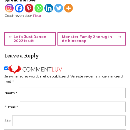
Spread the love
Geschreven door
Fleur
B
Let’s Just Dance
Monster Family 2 terug in
e
2022 is uit
de bioscoop
r
i
Leave a Reply
c
h
t
Je e-mailadres wordt niet gepubliceerd.
Vereiste velden zijn gemarkeerd
n
met
*
a
v
Naam
*
i
g
E-mail
*
a
t
Site
i