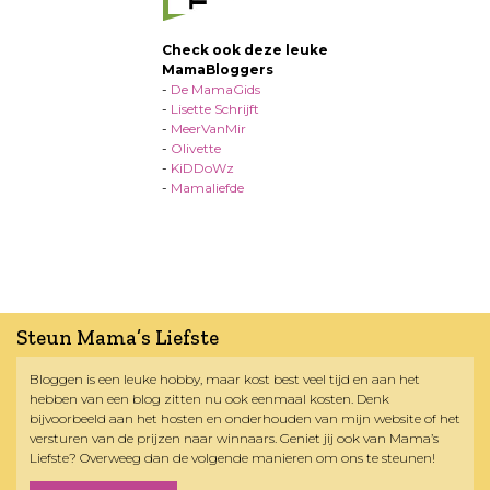
Check ook deze leuke
MamaBloggers
-
De MamaGids
-
Lisette Schrijft
-
MeerVanMir
-
Olivette
-
KiDDoWz
-
Mamaliefde
Steun Mama’s Liefste
Bloggen is een leuke hobby, maar kost best veel tijd en aan het
hebben van een blog zitten nu ook eenmaal kosten. Denk
bijvoorbeeld aan het hosten en onderhouden van mijn website of het
versturen van de prijzen naar winnaars. Geniet jij ook van Mama’s
Liefste? Overweeg dan de volgende manieren om ons te steunen!