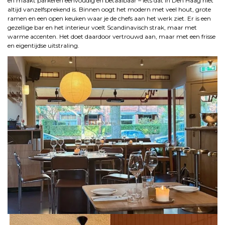
en maakt parkeren eenvoudig en betaalbaar – iets dat in Den Haag niet
altijd vanzelfsprekend is. Binnen oogt het modern met veel hout, grote
ramen en een open keuken waar je de chefs aan het werk ziet. Er is een
gezellige bar en het interieur voelt Scandinavisch strak, maar met
warme accenten. Het doet daardoor vertrouwd aan, maar met een frisse
en eigentijdse uitstraling.