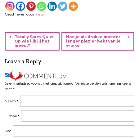
Geschreven door
Fleur
B
Totally Spies Quiz:
Hoe je als drukke moeder
e
Op wie lijk jij het
langer plezier hebt van je
meest?
e-bike
r
i
Leave a Reply
c
h
t
n
Je e-mailadres wordt niet gepubliceerd.
Vereiste velden zijn gemarkeerd
a
met
*
v
Naam
*
i
g
a
E-mail
*
t
i
Site
e