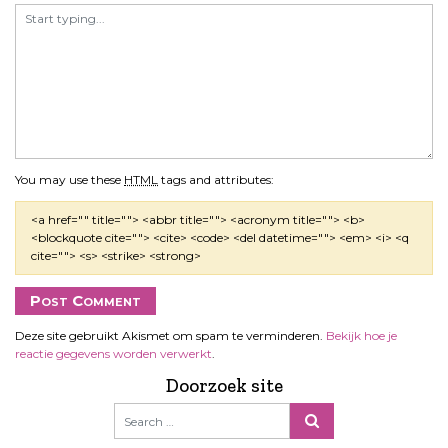
You may use these
HTML
tags and attributes:
<a href="" title=""> <abbr title=""> <acronym title=""> <b>
<blockquote cite=""> <cite> <code> <del datetime=""> <em> <i> <q
cite=""> <s> <strike> <strong>
Deze site gebruikt Akismet om spam te verminderen.
Bekijk hoe je
reactie gegevens worden verwerkt
.
Doorzoek site