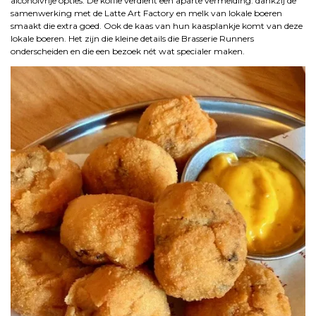
alcoholvrije opties. De koffie verdient een aparte vermelding: dankzij de
samenwerking met de Latte Art Factory en melk van lokale boeren
smaakt die extra goed. Ook de kaas van hun kaasplankje komt van deze
lokale boeren. Het zijn die kleine details die Brasserie Runners
onderscheiden en die een bezoek nét wat specialer maken.