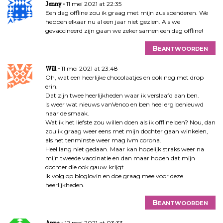
11 mei 2021 at 22:35
Jenny
Een dag offline zou ik graag met mijn zus spenderen. We
hebben elkaar nu al een jaar niet gezien. Als we
gevaccineerd zijn gaan we zeker samen een dag offline!
Beantwoorden
11 mei 2021 at 23:48
Will
Oh, wat een heerlijke chocolaatjes en ook nog met drop
erin.
Dat zijn twee heerlijkheden waar ik verslaafd aan ben.
Is weer wat nieuws vanVenco en ben heel erg benieuwd
naar de smaak.
Wat ik het liefste zou willen doen als ik offline ben? Nou, dan
zou ik graag weer eens met mijn dochter gaan winkelen,
als het tenminste weer mag ivm corona.
Heel lang niet gedaan. Maar kan hopelijk straks weer na
mijn tweede vaccinatie en dan maar hopen dat mijn
dochter die ook gauw krijgt.
Ik volg op bloglovin en doe graag mee voor deze
heerlijkheden.
Beantwoorden
12 mei 2021 at 03:33
Anna