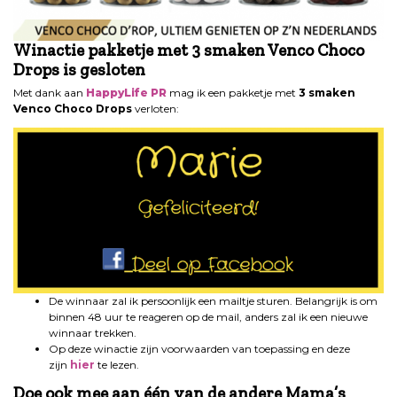
Winactie pakketje met 3 smaken Venco Choco
Drops is gesloten
Met dank aan
HappyLife PR
mag ik een pakketje met
3 smaken
Venco Choco Drops
verloten:
De winnaar zal ik persoonlijk een mailtje sturen. Belangrijk is om
binnen 48 uur te reageren op de mail, anders zal ik een nieuwe
winnaar trekken.
Op deze winactie zijn voorwaarden van toepassing en deze
zijn
hier
te lezen.
Doe ook mee aan één van de andere Mama’s