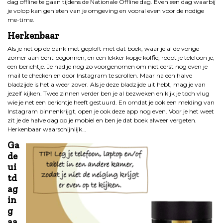
dag offline te gaan tijdens de Nationale Offline dag. Even een dag waarbij
je volop kan genieten van je omgeving en vooral even voor de nodige
me-time.
Herkenbaar
Als je net op de bank met geploft met dat boek, waar je al de vorige
zomer aan bent begonnen, en een lekker kopje koffie, roept je telefoon je;
een berichtje. Je had je nog zo voorgenomen om niet eerst nog even je
mail te checken en door Instagram te scrollen. Maar na een halve
bladzijde is het alweer zover. Als je deze bladzijde uit hebt, mag je van
jezelf kijken. Twee zinnen verder ben je al bezweken en kijk je toch vlug
wie je net een berichtje heeft gestuurd. En omdat je ook een melding van
Instagram binnenkrijgt, open je ook deze app nog even. Voor je het weet
zit je de halve dag op je mobiel en ben je dat boek alweer vergeten.
Herkenbaar waarschijnlijk…
Ga
de
ui
td
ag
in
g
aa