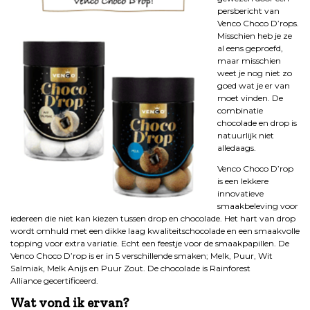
persbericht van
Venco Choco D’rops.
Misschien heb je ze
al eens geproefd,
maar misschien
weet je nog niet zo
goed wat je er van
moet vinden. De
combinatie
chocolade en drop is
natuurlijk niet
alledaags.
Venco Choco D’rop
is een lekkere
innovatieve
smaakbeleving voor
iedereen die niet kan kiezen tussen drop en chocolade. Het hart van drop
wordt omhuld met een dikke laag kwaliteitschocolade en een smaakvolle
topping voor extra variatie. Echt een feestje voor de smaakpapillen. De
Venco Choco D’rop is er in 5 verschillende smaken; Melk, Puur, Wit
Salmiak, Melk Anijs en Puur Zout. De chocolade is Rainforest
Alliance gecertificeerd.
Wat vond ik ervan?