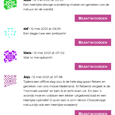
Een heerlijke stevige wandeling maken en genieten van de
natuur en de wereld..
Beantwoorden
12 mei 2021 at 06:39
stef
Een dagje naar een pretpark!
Beantwoorden
12 mei 2021 at 07:02
Maria
Wat in me opkomt!
Beantwoorden
12 mei 2021 at 07:38
Anja
Tijdens een offline dag zou ik de hele dag gaan fietsen en
genieten van ons mooie Nederland. Al fietsend vergeet ik de
“normale wereld” en ben ik er echt even uit. En dan ’s
avonds moe en voldaan een lekker uitgebreid bad en een
heerlijke rijsttafel! O ja en dan is zo’n Venco Chocodropje
natuurlijk ook een heerlijke snoeperij!
Beantwoorden