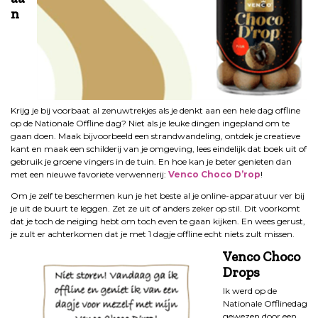
n
Krijg je bij voorbaat al zenuwtrekjes als je denkt aan een hele dag offline
op de Nationale Offline dag? Niet als je leuke dingen ingepland om te
gaan doen. Maak bijvoorbeeld een strandwandeling, ontdek je creatieve
kant en maak een schilderij van je omgeving, lees eindelijk dat boek uit of
gebruik je groene vingers in de tuin. En hoe kan je beter genieten dan
met een nieuwe favoriete verwennerij:
Venco Choco D’rop
!
Om je zelf te beschermen kun je het beste al je online-apparatuur ver bij
je uit de buurt te leggen. Zet ze uit of anders zeker op stil. Dit voorkomt
dat je toch de neiging hebt om toch even te gaan kijken. En wees gerust,
je zult er achterkomen dat je met 1 dagje offline echt niets zult missen.
Venco Choco
Drops
Ik werd op de
Nationale Offlinedag
gewezen door een