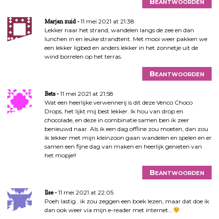
Beantwoorden
11 mei 2021 at 21:38
Marjan zuid
Lekker naar het strand, wandelen langs de zee en dan
lunchen in en leuke strandtent. Met mooi weer pakken we
een lekker ligbed en anders lekker in het zonnetje uit de
wind borrelen op het terras.
Beantwoorden
11 mei 2021 at 21:58
Bets
Wat een heerlijke verwennerij is dit deze Venco Choco
Drops, het lijkt mij best lekker. Ik hou van drop en
chocolade, en deze in combinatie samen ben ik zeer
benieuwd naar. Als ik een dag offline zou moeten, dan zou
ik lekker met mijn kleinzoon gaan wandelen en spelen en er
samen een fijne dag van maken en heerlijk genieten van
het mopje!!
Beantwoorden
11 mei 2021 at 22:05
Ilse
Poeh lastig.. ik zou zeggen een boek lezen, maar dat doe ik
dan ook weer via mijn e-reader met internet…