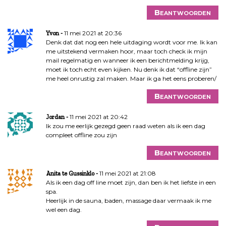
Beantwoorden
11 mei 2021 at 20:36
Yvon
Denk dat dat nog een hele uitdaging wordt voor me. Ik kan
me uitstekend vermaken hoor, maar toch check ik mijn
mail regelmatig en wanneer ik een berichtmelding krijg,
moet ik toch echt even kijken. Nu denk ik dat “offline zijn”
me heel onrustig zal maken. Maar ik ga het eens proberen/
Beantwoorden
11 mei 2021 at 20:42
Jordan
Ik zou me eerlijk gezegd geen raad weten als ik een dag
compleet offline zou zijn
Beantwoorden
11 mei 2021 at 21:08
Anita te Gussinklo
Als ik een dag off line moet zijn, dan ben ik het liefste in een
spa.
Heerlijk in de sauna, baden, massage daar vermaak ik me
wel een dag.