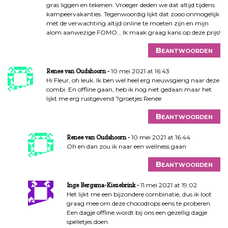
gras liggen en tekenen. Vroeger deden we dat altijd tijdens
kampeervakanties. Tegenwoordig lijkt dat zooo onmogelijk
met de verwachting altijd online te moeten zijn en mijn
alom aanwezige FOMO… Ik maak graag kans op deze prijs!
Beantwoorden
10 mei 2021 at 16:43
Renee van Oudshoorn
Hi Fleur, oh leuk. Ik ben wel heel erg nieuwsgierig naar deze
combi. En offline gaan, heb ik nog niet gedaan maar het
lijkt me erg rustgevend ?groetjes Renée
Beantwoorden
10 mei 2021 at 16:44
Renee van Oudshoorn
Oh en dan zou ik naar een wellness gaan
Beantwoorden
11 mei 2021 at 19:02
Inge Bergsma-Kiezebrink
Het lijkt me een bijzondere combinatie, dus ik loot
graag mee om deze chocodrops eens te proberen.
Een dagje offline wordt bij ons een gezellig dagje
spelletjes doen.