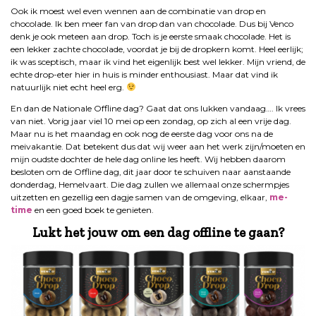
Ook ik moest wel even wennen aan de combinatie van drop en
chocolade. Ik ben meer fan van drop dan van chocolade. Dus bij Venco
denk je ook meteen aan drop. Toch is je eerste smaak chocolade. Het is
een lekker zachte chocolade, voordat je bij de dropkern komt. Heel eerlijk;
ik was sceptisch, maar ik vind het eigenlijk best wel lekker. Mijn vriend, de
echte drop-eter hier in huis is minder enthousiast. Maar dat vind ik
natuurlijk niet echt heel erg.
En dan de Nationale Offline dag? Gaat dat ons lukken vandaag…. Ik vrees
van niet. Vorig jaar viel 10 mei op een zondag, op zich al een vrije dag.
Maar nu is het maandag en ook nog de eerste dag voor ons na de
meivakantie. Dat betekent dus dat wij weer aan het werk zijn/moeten en
mijn oudste dochter de hele dag online les heeft. Wij hebben daarom
besloten om de Offline dag, dit jaar door te schuiven naar aanstaande
donderdag, Hemelvaart. Die dag zullen we allemaal onze schermpjes
uitzetten en gezellig een dagje samen van de omgeving, elkaar,
me-
time
en een goed boek te genieten.
Lukt het jouw om een dag offline te gaan?