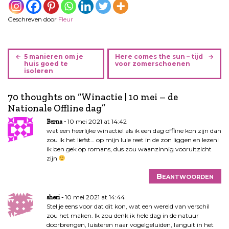
Geschreven door
Fleur
B
5 manieren om je
Here comes the sun – tijd
e
huis goed te
voor zomerschoenen
isoleren
r
i
70 thoughts on “
Winactie | 10 mei – de
c
Nationale Offline dag
”
h
t
10 mei 2021 at 14:42
Berna
n
wat een heerlijke winactie! als ik een dag offline kon zijn dan
zou ik het liefst… op mijn luie reet in de zon liggen en lezen!
a
ik ben gek op romans, dus zou waanzinnig vooruitzicht
v
zijn
i
g
Beantwoorden
a
10 mei 2021 at 14:44
t
sheri
Stel je eens voor dat dit kon, wat een wereld van verschil
i
zou het maken. Ik zou denk ik hele dag in de natuur
e
doorbrengen, luisteren naar vogelgeluiden, languit in het