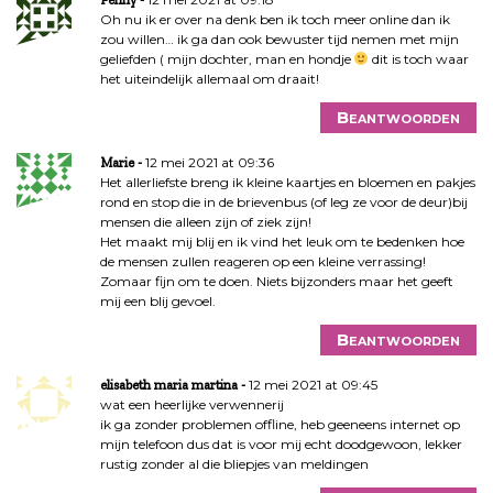
Oh nu ik er over na denk ben ik toch meer online dan ik
zou willen… ik ga dan ook bewuster tijd nemen met mijn
geliefden ( mijn dochter, man en hondje
dit is toch waar
het uiteindelijk allemaal om draait!
Beantwoorden
12 mei 2021 at 09:36
Marie
Het allerliefste breng ik kleine kaartjes en bloemen en pakjes
rond en stop die in de brievenbus (of leg ze voor de deur)bij
mensen die alleen zijn of ziek zijn!
Het maakt mij blij en ik vind het leuk om te bedenken hoe
de mensen zullen reageren op een kleine verrassing!
Zomaar fijn om te doen. Niets bijzonders maar het geeft
mij een blij gevoel.
Beantwoorden
12 mei 2021 at 09:45
elisabeth maria martina
wat een heerlijke verwennerij
ik ga zonder problemen offline, heb geeneens internet op
mijn telefoon dus dat is voor mij echt doodgewoon, lekker
rustig zonder al die bliepjes van meldingen