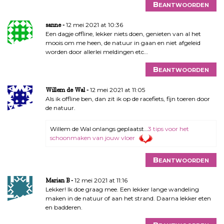
Beantwoorden
12 mei 2021 at 10:36
sanne
Een dagje offline, lekker niets doen, genieten van al het
moois om me heen, de natuur in gaan en niet afgeleid
worden door allerlei meldingen etc…
Beantwoorden
12 mei 2021 at 11:05
Willem de Wal
Als ik offline ben, dan zit ik op de racefiets, fijn toeren door
de natuur.
Willem de Wal onlangs geplaatst…
3 tips voor het
schoonmaken van jouw vloer
Beantwoorden
12 mei 2021 at 11:16
Marian B
Lekker! Ik doe graag mee. Een lekker lange wandeling
maken in de natuur of aan het strand. Daarna lekker eten
en badderen.