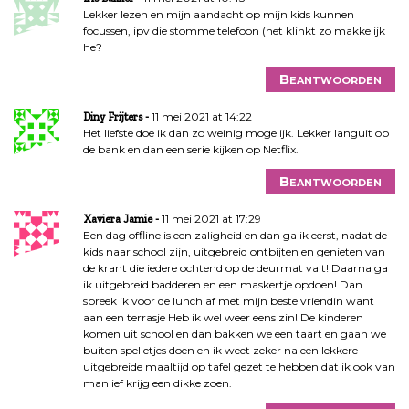
Lekker lezen en mijn aandacht op mijn kids kunnen
focussen, ipv die stomme telefoon (het klinkt zo makkelijk
he?
Beantwoorden
11 mei 2021 at 14:22
Diny Frijters
Het liefste doe ik dan zo weinig mogelijk. Lekker languit op
de bank en dan een serie kijken op Netflix.
Beantwoorden
11 mei 2021 at 17:29
Xaviera Jamie
Een dag offline is een zaligheid en dan ga ik eerst, nadat de
kids naar school zijn, uitgebreid ontbijten en genieten van
de krant die iedere ochtend op de deurmat valt! Daarna ga
ik uitgebreid badderen en een maskertje opdoen! Dan
spreek ik voor de lunch af met mijn beste vriendin want
aan een terrasje Heb ik wel weer eens zin! De kinderen
komen uit school en dan bakken we een taart en gaan we
buiten spelletjes doen en ik weet zeker na een lekkere
uitgebreide maaltijd op tafel gezet te hebben dat ik ook van
manlief krijg een dikke zoen.