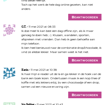
vind beide heerlijk.
Toch op het werk de hele dag online gezeten, kan niet
anders
Beantwoorden
11 mei 2021 at 08:33
G.T.
Ik doe mee! Ik kan best een dag offline zijn, als ik maar
genoeg te doen heb ;-). Klussen, wandelen, sporten,
afspreken met vrienden. Dan heb ik geen behoefte aan
mijn telefoon.
Ik ben heel benieuwd naar de combinatie drop/chocolade, ik
vind ze allebei lekker. Maar samen weet ik het niet.
Beantwoorden
11 mei 2021 at 10:38
Karin
Ik haal mijn e-reader uit de la en ga lekker in de hoek van de
bank een boek lezen. Ondertussen maak ik een kop thee of
koffie met iets lekkers erbij, bv een chocolaadje of een drop,
samen zal een nieuwe ervaring zijn.
Beantwoorden
11 mei 2021 at 10:43
Iris Bakker