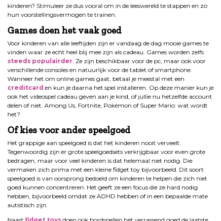
kinderen? Stimuleer ze dus vooral om in de leeswereld te stappen en zo
hun voorstellingsvermogen te trainen.
Games doen het vaak goed
Voor kinderen van alle leeftijden zijn er vandaag de dag mooie games te
vinden waar ze echt heel blij mee zijn als cadeau. Games worden zelfs
steeds populairder
. Ze zijn beschikbaar voor de pc, maar ook voor
verschillende consoles en natuurlijk voor de tablet of smartphone.
Wanneer het om online games gaat, betaal je meestal met een
creditcard
en kun je daarna het spel installeren. Op deze manier kun je
ook het videospel cadeau geven aan je kind, of jullie nu hetzelfde account
delen of niet. Among Us, Fortnite, Pokémon of Super Mario: wat wordt
het?
Of kies voor ander speelgoed
Het grappige aan speelgoed is dat het kinderen nooit verveelt.
Tegenwoordig zijn er grote speelgoedsets verkrijgbaar voor even grote
bedragen, maar voor veel kinderen is dat helemaal niet nodig. Die
vermaken zich prima met een kleine fidget toy bijvoorbeeld. Dit soort
speelgoed is van oorsprong bedoeld om kinderen te helpen die zich niet
goed kunnen concentreren. Het geeft ze een focus die ze hard nodig
hebben, bijvoorbeeld omdat ze ADHD hebben of in een bepaalde mate
autistisch zijn.
Naast
fidget toys
doen ook bordspellen het verrassend goed de laatste