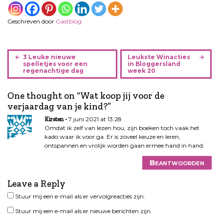
Geschreven door
Gastblog
B
3 Leuke nieuwe
Leukste Winacties
e
spelletjes voor een
in Bloggersland
regenachtige dag
week 20
r
i
One thought on “
Wat koop jij voor de
c
verjaardag van je kind?
”
h
t
7 juni 2021 at 13:28
Kirsten
n
Omdat ik zelf van lezen hou, zijn boeken toch vaak het
kado waar ik voor ga. Er is zoveel keuze en leren,
a
ontspannen en vrolijk worden gaan ermee hand in hand.
v
i
Beantwoorden
g
a
Leave a Reply
t
Stuur mij een e-mail als er vervolgreacties zijn.
i
Stuur mij een e-mail als er nieuwe berichten zijn.
e