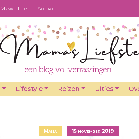
Mama’s Liefste – Affiliate
e
Lifestyle
Reizen
Uitjes
Ove
Mama
15 november 2019