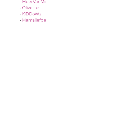
-
MeerVanMir
-
Olivette
-
KiDDoWz
-
Mamaliefde