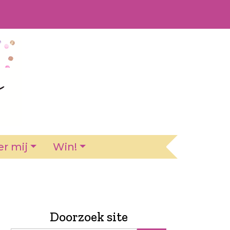
r mij
Win!
Doorzoek site