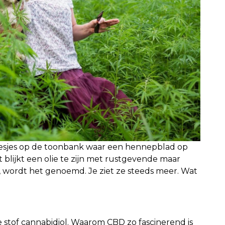
 flesjes op de toonbank waar een hennepblad op
Het blijkt een olie te zijn met rustgevende maar
, wordt het genoemd. Je ziet ze steeds meer. Wat
e stof cannabidiol. Waarom CBD zo fascinerend is