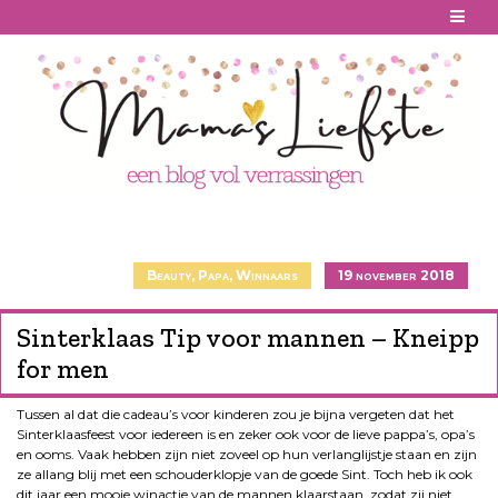
Skip
to
content
Beauty
,
Papa
,
Winnaars
19 november 2018
Sinterklaas Tip voor mannen – Kneipp
for men
Tussen al dat die cadeau’s voor kinderen zou je bijna vergeten dat het
Sinterklaasfeest voor iedereen is en zeker ook voor de lieve pappa’s, opa’s
en ooms. Vaak hebben zijn niet zoveel op hun verlanglijstje staan en zijn
ze allang blij met een schouderklopje van de goede Sint. Toch heb ik ook
dit jaar een mooie winactie van de mannen klaarstaan, zodat zij niet