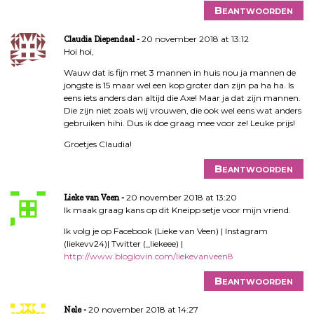
Beantwoorden
20 november 2018 at 13:12
Claudia Diependaal
Hoi hoi,
Wauw dat is fijn met 3 mannen in huis nou ja mannen de
jongste is 15 maar wel een kop groter dan zijn pa ha ha. Is
eens iets anders dan altijd die Axe! Maar ja dat zijn mannen.
Die zijn niet zoals wij vrouwen, die ook wel eens wat anders
gebruiken hihi. Dus ik doe graag mee voor ze! Leuke prijs!
Groetjes Claudia!
Beantwoorden
20 november 2018 at 13:20
Lieke van Veen
Ik maak graag kans op dit Kneipp setje voor mijn vriend.
Ik volg je op Facebook (Lieke van Veen) | Instagram
(liekevv24)| Twitter (_liekeee) |
http://www.bloglovin.com/liekevanveen8
Beantwoorden
20 november 2018 at 14:27
Nele