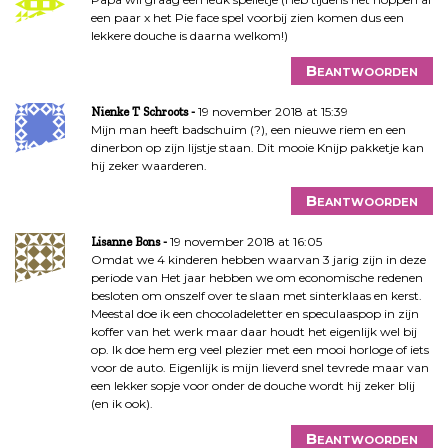
een paar x het Pie face spel voorbij zien komen dus een
lekkere douche is daarna welkom!)
Beantwoorden
19 november 2018 at 15:39
Nienke T Schroots
Mijn man heeft badschuim (?), een nieuwe riem en een
dinerbon op zijn lijstje staan. Dit mooie Knijp pakketje kan
hij zeker waarderen.
Beantwoorden
19 november 2018 at 16:05
Lisanne Bons
Omdat we 4 kinderen hebben waarvan 3 jarig zijn in deze
periode van Het jaar hebben we om economische redenen
besloten om onszelf over te slaan met sinterklaas en kerst.
Meestal doe ik een chocoladeletter en speculaaspop in zijn
koffer van het werk maar daar houdt het eigenlijk wel bij
op. Ik doe hem erg veel plezier met een mooi horloge of iets
voor de auto. Eigenlijk is mijn lieverd snel tevrede maar van
een lekker sopje voor onder de douche wordt hij zeker blij
(en ik ook).
Beantwoorden