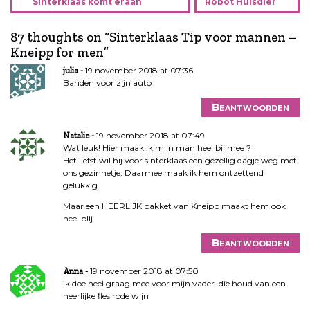
Sinterklaas komt eraan
Robot Huisdier
r
i
87 thoughts on “
Sinterklaas Tip voor mannen –
c
Kneipp for men
”
h
t
19 november 2018 at 07:36
julia
n
Banden voor zijn auto
a
Beantwoorden
v
i
19 november 2018 at 07:49
Natalie
g
Wat leuk! Hier maak ik mijn man heel bij mee ?
a
Het liefst wil hij voor sinterklaas een gezellig dagje weg met
ons gezinnetje. Daarmee maak ik hem ontzettend
t
gelukkig
i
e
Maar een HEERLIJK pakket van Kneipp maakt hem ook
heel blij
Beantwoorden
19 november 2018 at 07:50
Anna
Ik doe heel graag mee voor mijn vader. die houd van een
heerlijke fles rode wijn