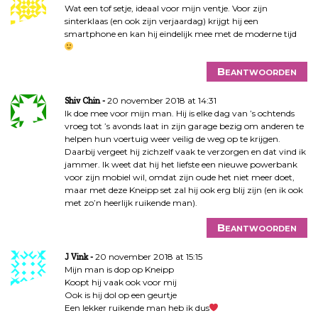
Wat een tof setje, ideaal voor mijn ventje. Voor zijn
sinterklaas (en ook zijn verjaardag) krijgt hij een
smartphone en kan hij eindelijk mee met de moderne tijd
Beantwoorden
20 november 2018 at 14:31
Shiv Chin
Ik doe mee voor mijn man. Hij is elke dag van ’s ochtends
vroeg tot ’s avonds laat in zijn garage bezig om anderen te
helpen hun voertuig weer veilig de weg op te krijgen.
Daarbij vergeet hij zichzelf vaak te verzorgen en dat vind ik
jammer. Ik weet dat hij het liefste een nieuwe powerbank
voor zijn mobiel wil, omdat zijn oude het niet meer doet,
maar met deze Kneipp set zal hij ook erg blij zijn (en ik ook
met zo’n heerlijk ruikende man).
Beantwoorden
20 november 2018 at 15:15
J Vink
Mijn man is dop op Kneipp
Koopt hij vaak ook voor mij
Ook is hij dol op een geurtje
Een lekker ruikende man heb ik dus