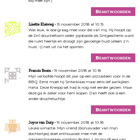
blij mee zijn:)
Beantwoorden
19 november 2018 at 10:15
Lisette Kleiweg
Wat leuk, ik doe graag mee voor die van mij. Hij hoopt op
de 2in1 douchefoam ceder-jojobaolie als Sintgeschenk want
die ruikt heerlijk en droogt zijn gevoelige huid (alleen z’n
huid ;-)) niet uit na het sporten.
Beantwoorden
19 november 2018 at 10:18
Francis Boom
Mijn verloofde hoopt dit jaar op een pizzasteen voor in de
BBQ. Eerst moet hij Sinterklaas maar eens lief aankijken.
Haha. Deze Kneipp set had ik nog niet eerder gezien. Maar
deze ga ik zeker voor hem kopen. Dan heeft ook is een
ander doucheluchtje.
Beantwoorden
19 november 2018 at 10:18
Joyce van Dorp
Leuke winactie. Mijn vriend (bonusvader van mijn
dochtertjes) doet enthousiast mee met de
inkopen/inpakken rondom dé dag :). Hij houdt erg van