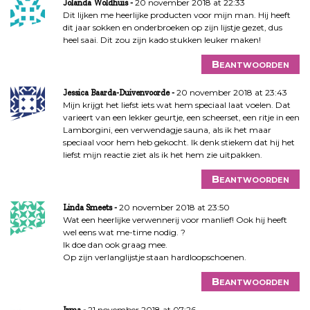
20 november 2018 at 22:33
Jolanda Woldhuis
Dit lijken me heerlijke producten voor mijn man. Hij heeft
dit jaar sokken en onderbroeken op zijn lijstje gezet, dus
heel saai. Dit zou zijn kado stukken leuker maken!
Beantwoorden
20 november 2018 at 23:43
Jessica Baarda-Duivenvoorde
Mijn krijgt het liefst iets wat hem speciaal laat voelen. Dat
varieert van een lekker geurtje, een scheerset, een ritje in een
Lamborgini, een verwendagje sauna, als ik het maar
speciaal voor hem heb gekocht. Ik denk stiekem dat hij het
liefst mijn reactie ziet als ik het hem zie uitpakken.
Beantwoorden
20 november 2018 at 23:50
Linda Smeets
Wat een heerlijke verwennerij voor manlief! Ook hij heeft
wel eens wat me-time nodig. ?
Ik doe dan ook graag mee.
Op zijn verlanglijstje staan hardloopschoenen.
Beantwoorden
21 november 2018 at 07:26
Irma