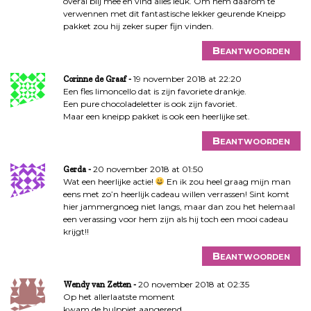
overal blij mee en vind alles leuk. Om hem daarom te
verwennen met dit fantastische lekker geurende Kneipp
pakket zou hij zeker super fijn vinden.
Beantwoorden
19 november 2018 at 22:20
Corinne de Graaf
Een fles limoncello dat is zijn favoriete drankje.
Een pure chocoladeletter is ook zijn favoriet.
Maar een kneipp pakket is ook een heerlijke set.
Beantwoorden
20 november 2018 at 01:50
Gerda
Wat een heerlijke actie!
En ik zou heel graag mijn man
eens met zo’n heerlijk cadeau willen verrassen! Sint komt
hier jammergnoeg niet langs, maar dan zou het helemaal
een verassing voor hem zijn als hij toch een mooi cadeau
krijgt!!
Beantwoorden
20 november 2018 at 02:35
Wendy van Zetten
Op het allerlaatste moment
kwam de hulppiet aangerend.