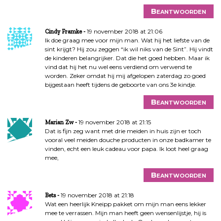
Beantwoorden
19 november 2018 at 21:06
Cindy Framke
Ik doe graag mee voor mijn man. Wat hij het liefste van de
sint krijgt? Hij zou zeggen “ik wil niks van de Sint”. Hij vindt
de kinderen belangrijker. Dat die het goed hebben. Maar ik
vind dat hij het nu wel eens verdiend om verwend te
worden. Zeker omdat hij mij afgelopen zaterdag zo goed
bijgestaan heeft tijdens de geboorte van ons 3e kindje.
Beantwoorden
19 november 2018 at 21:15
Marian Zw
Dat is fijn zeg want met drie meiden in huis zijn er toch
vooral veel meiden douche producten in onze badkamer te
vinden, echt een leuk cadeau voor papa. Ik loot heel graag
mee,
Beantwoorden
19 november 2018 at 21:18
Bets
Wat een heerlijk Kneipp pakket om mijn man eens lekker
mee te verrassen. Mijn man heeft geen wensenlijstje, hij is