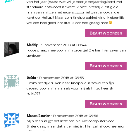
van het jaar (naast wat wil je voor je verjaardag/kerst)Het
standaard antwoord is “weet ik niet”. Vreselijk lastig die
man van mij….en het erge is….zoonlief gaat al ook al die
kant op, Hellup!! Maar zo’n Kneipp pakket vind ik eigenlijk
wel een heel goed idee dus ik loot heel graag mee
Beantwoorden
19 november 2018 at 09:44
Maddy
Ik doe graag mee voor mijn broertje! Die kan hier zeker van
genieten
Beantwoorden
19 november 2018 at 09:55
Ankie
Hmm heerlijk ruiken naar kneipp, dus zowel een fijn
cadeau voor mijn man als voor mij als hij zo heerlijk
ruikt???
Beantwoorden
19 november 2018 at 09:56
Manon Laurier
Mijn man krijgt het liefst een nieuwe computer voor
Sinterklaas, maar dat zit er niet in. Hier zal hij ook heel erg