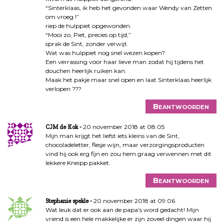
“Sinterklaas, ik heb het gevonden waar Wendy van Zetten
om vroeg !”
riep de hulppiet opgewonden.
“Mooi zo, Piet, precies op tijd,”
sprak de Sint, zonder verwijt.
Wat was hulppiet nog snel wezen kopen?
Een verrassing voor haar lieve man zodat hij tijdens het
douchen heerlijk ruiken kan.
Maak het pakje maar snel open en laat Sinterklaas heerlijk
verlopen ???
Beantwoorden
20 november 2018 at 08:05
CJM de Kok
Mijn man krijgt het liefst iets kleins van de Sint,
chocoladeletter, flesje wijn, maar verzorgingsproducten
vind hij ook erg fijn en zou hem graag verwennen met dit
lekkere Kneipp pakket.
Beantwoorden
20 november 2018 at 09:06
Stephanie spekle
Wat leuk dat er ook aan de papa’s word gedacht! Mijn
vriend is een hele makkelijke er zijn zoveel dingen waar hij