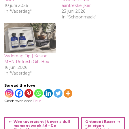
10 juni 2026
aantrekkelijker
In "Vaderdag"
23 juni 2026
In "Schoonmaak"
Vaderdag Tip | Keune
MEN Refresh Gift Box
16 juni 2026
In "Vaderdag"
Spread the love
Geschreven door
Fleur
B
Weekoverzicht | Never a dull
Ontmoet Boxer
e
moment week 46 – De
– je eigen