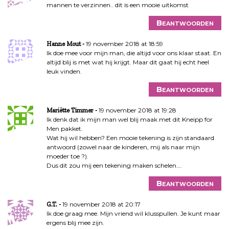
mannen te verzinnen.. dit is een mooie uitkomst
Beantwoorden
19 november 2018 at 18:59
Hanne Mout
Ik doe mee voor mijn man, die altijd voor ons klaar staat. En
altijd blij is met wat hij krijgt. Maar dit gaat hij echt heel
leuk vinden.
Beantwoorden
19 november 2018 at 19:28
Mariëtte Timmer
Ik denk dat ik mijn man wel blij maak met dit Kneipp for
Men pakket.
Wat hij wil hebben? Een mooie tekening is zijn standaard
antwoord (zowel naar de kinderen, mij als naar mijn
moeder toe ?).
Dus dit zou mij een tekening maken schelen….
Beantwoorden
19 november 2018 at 20:17
G.T.
Ik doe graag mee. Mijn vriend wil klusspullen. Je kunt maar
ergens blij mee zijn.