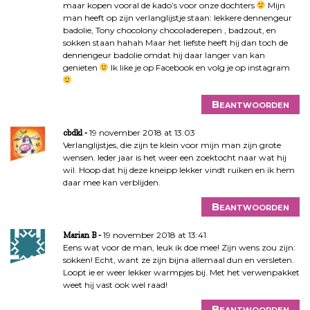
maar kopen vooral de kado’s voor onze dochters
Mijn
man heeft op zijn verlanglijstje staan: lekkere dennengeur
badolie, Tony chocolony chocoladerepen , badzout, en
sokken staan hahah Maar het liefste heeft hij dan toch de
dennengeur badolie omdat hij daar langer van kan
genieten
Ik like je op Facebook en volg je op instagram
Beantwoorden
19 november 2018 at 13:03
cbdkl
Verlanglijstjes, die zijn te klein voor mijn man zijn grote
wensen. Ieder jaar is het weer een zoektocht naar wat hij
wil. Hoop dat hij deze kneipp lekker vindt ruiken en ik hem
daar mee kan verblijden.
Beantwoorden
19 november 2018 at 13:41
Marian B
Eens wat voor de man, leuk ik doe mee! Zijn wens zou zijn:
sokken! Echt, want ze zijn bijna allemaal dun en versleten.
Loopt ie er weer lekker warmpjes bij. Met het verwenpakket
weet hij vast ook wel raad!
Beantwoorden