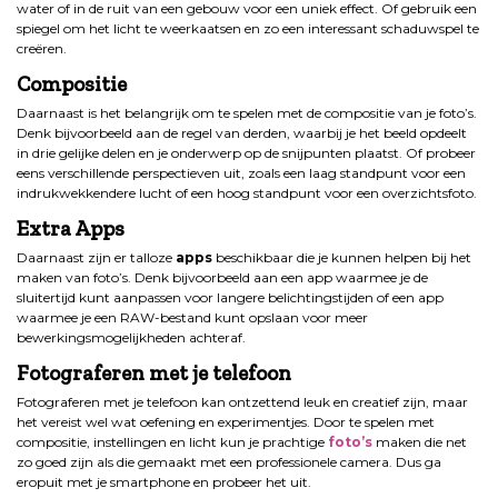
water of in de ruit van een gebouw voor een uniek effect. Of gebruik een
spiegel om het licht te weerkaatsen en zo een interessant schaduwspel te
creëren.
Compositie
Daarnaast is het belangrijk om te spelen met de compositie van je foto’s.
Denk bijvoorbeeld aan de regel van derden, waarbij je het beeld opdeelt
in drie gelijke delen en je onderwerp op de snijpunten plaatst. Of probeer
eens verschillende perspectieven uit, zoals een laag standpunt voor een
indrukwekkendere lucht of een hoog standpunt voor een overzichtsfoto.
Extra Apps
Daarnaast zijn er talloze
apps
beschikbaar die je kunnen helpen bij het
maken van foto’s. Denk bijvoorbeeld aan een app waarmee je de
sluitertijd kunt aanpassen voor langere belichtingstijden of een app
waarmee je een RAW-bestand kunt opslaan voor meer
bewerkingsmogelijkheden achteraf.
Fotograferen met je telefoon
Fotograferen met je telefoon kan ontzettend leuk en creatief zijn, maar
het vereist wel wat oefening en experimentjes. Door te spelen met
compositie, instellingen en licht kun je prachtige
foto’s
maken die net
zo goed zijn als die gemaakt met een professionele camera. Dus ga
eropuit met je smartphone en probeer het uit.