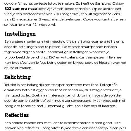
ook om ’s nachts perfecte foto’s te maken. Zo heeft de Samsung Galaxy
S23 camera
maar liefst vijf verschillende camera’s. Op de achterkant
vind je een hoofdcamera van 200 megapixel, een ultragroothoeklens
van 12 megapixel en 2 verschillende telelenzen. Op de voorkant zit er een
selfiecamera van 12 megapixel.
Instellingen
Een andere manier om het meeste uit je smartphonecamera te halen is
door de instellingen aan te passen. De meeste smartphones hebben
tegenwoordig een aantal handmatige instellingen waarmee je
bijvoorbeeld de belichting, ISO en witbalans kunt aanpassen. Hiermee
kun je de sfeer van je foto beïnvloeden en bijvoorbeeld de kleuren warmer
of koeler maken.
Belichting
Tot slot is het belangrijk om te experimenteren met licht. Fotografie
draait om het vastleggen van licht en schaduw, dus zorg ervoor dat je
hier goed op let. Zoek naar interessante lichtbronnen, zoals de zon die
door de bomen schijnt of een mooie zonsondergang. Maar wees ook niet
bang om te spelen met kunstmatig licht, zoals lampen of kaarsen.
Reflecties
Een andere manier om met licht te experimenteren is door gebruik te
maken van reflecties. Fotografeer bijvoorbeeld een onderwerp in een plas