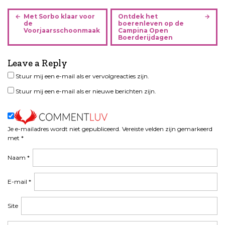
B
Met Sorbo klaar voor
Ontdek het
e
de
boerenleven op de
Voorjaarsschoonmaak
Campina Open
r
Boerderijdagen
i
c
Leave a Reply
h
Stuur mij een e-mail als er vervolgreacties zijn.
t
n
Stuur mij een e-mail als er nieuwe berichten zijn.
a
v
i
Je e-mailadres wordt niet gepubliceerd.
Vereiste velden zijn gemarkeerd
g
met
*
a
t
Naam
*
i
e
E-mail
*
Site