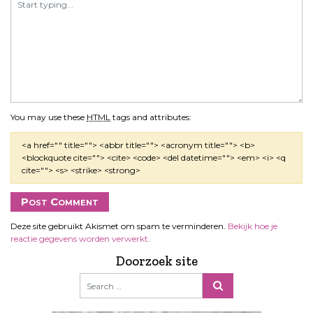
You may use these
HTML
tags and attributes:
<a href="" title=""> <abbr title=""> <acronym title=""> <b>
<blockquote cite=""> <cite> <code> <del datetime=""> <em> <i> <q
cite=""> <s> <strike> <strong>
Deze site gebruikt Akismet om spam te verminderen.
Bekijk hoe je
reactie gegevens worden verwerkt
.
Doorzoek site