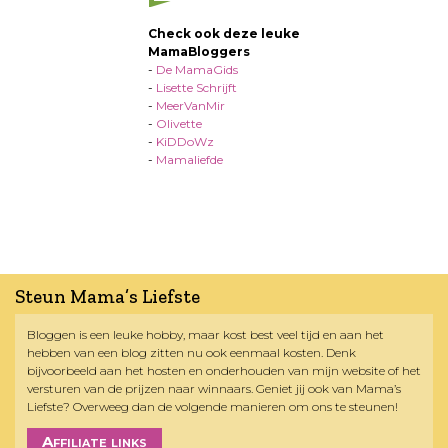
Check ook deze leuke
MamaBloggers
-
De MamaGids
-
Lisette Schrijft
-
MeerVanMir
-
Olivette
-
KiDDoWz
-
Mamaliefde
Steun Mama’s Liefste
Bloggen is een leuke hobby, maar kost best veel tijd en aan het
hebben van een blog zitten nu ook eenmaal kosten. Denk
bijvoorbeeld aan het hosten en onderhouden van mijn website of het
versturen van de prijzen naar winnaars. Geniet jij ook van Mama’s
Liefste? Overweeg dan de volgende manieren om ons te steunen!
Affiliate links