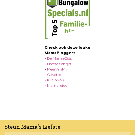
Check ook deze leuke
MamaBloggers
-
De MamaGids
-
Lisette Schrijft
-
MeerVanMir
-
Olivette
-
KiDDoWz
-
Mamaliefde
Steun Mama’s Liefste