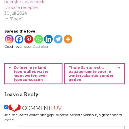
heerlijke Lovechock
chocola recepten
30 juli 2024
In "Food"
Spread the love
Geschreven door
Gastblog
B
Zo leer je je kind
Thule Santu: extra
e
typen: alles wat je
bagageruimte voor je
moet weten over
wintervakantie zonder
r
typecursussen
gedoe
i
c
Leave a Reply
h
t
n
Je e-mailadres wordt niet gepubliceerd.
Vereiste velden zijn gemarkeerd
a
met
*
v