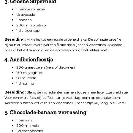
3. Groene Superheld
1 handje spinazie
½ avocado
1 banaan
200 ml appelsap
1 tl citroensap
Bereiding:
Mix alles tot een egale groene shake. De spinazie proef je
bijna niet, maar levert wel een flinke dosis ijzer en vitamines. Avocado
maakt het extra romig, en de appelsap houdt het lekker zoet.
4. Aardbeienfeestje
200 g aardbeien (vers of diepvries)
150 ml yoghurt
50 ml melk
1 tl honing
Bereiding:
Blend de ingrediënten samen tot een heerlijke roze traktatie.
Voor een extra feestelijk effect kun je wat slagroom op de shake doen.
Aardbeien zitten vol vezels en vitamine C, maar zijn vrij laag in suikers.
5. Chocolade-banaan verrassing
1 banaan
200 ml melk
1 el cacaopoeder