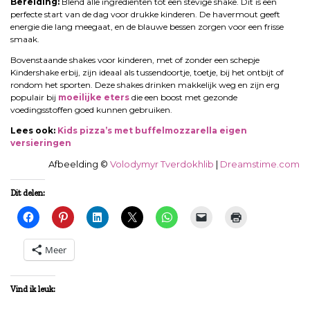
Bereiding:
Blend alle ingrediënten tot een stevige shake. Dit is een
perfecte start van de dag voor drukke kinderen. De havermout geeft
energie die lang meegaat, en de blauwe bessen zorgen voor een frisse
smaak.
Bovenstaande shakes voor kinderen, met of zonder een schepje
Kindershake erbij, zijn ideaal als tussendoortje, toetje, bij het ontbijt of
rondom het sporten. Deze shakes drinken makkelijk weg en zijn erg
populair bij
moeilijke eters
die een boost met gezonde
voedingsstoffen goed kunnen gebruiken.
Lees ook:
Kids pizza’s met buffelmozzarella eigen
versieringen
Afbeelding ©
Volodymyr Tverdokhlib
|
Dreamstime.com
Dit delen:
Meer
Vind ik leuk: