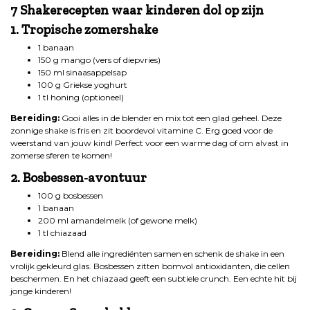
7 Shakerecepten waar kinderen dol op zijn
1. Tropische zomershake
1 banaan
150 g mango (vers of diepvries)
150 ml sinaasappelsap
100 g Griekse yoghurt
1 tl honing (optioneel)
Bereiding:
Gooi alles in de blender en mix tot een glad geheel. Deze
zonnige shake is fris en zit boordevol vitamine C. Erg goed voor de
weerstand van jouw kind! Perfect voor een warme dag of om alvast in
zomerse sferen te komen!
2. Bosbessen-avontuur
100 g bosbessen
1 banaan
200 ml amandelmelk (of gewone melk)
1 tl chiazaad
Bereiding:
Blend alle ingrediënten samen en schenk de shake in een
vrolijk gekleurd glas. Bosbessen zitten bomvol antioxidanten, die cellen
beschermen. En het chiazaad geeft een subtiele crunch. Een echte hit bij
jonge kinderen!