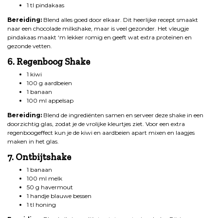
1 tl pindakaas
Bereiding:
Blend alles goed door elkaar. Dit heerlijke recept smaakt
naar een chocolade milkshake, maar is veel gezonder. Het vleugje
pindakaas maakt ‘m lekker romig en geeft wat extra proteïnen en
gezonde vetten.
6. Regenboog Shake
1 kiwi
100 g aardbeien
1 banaan
100 ml appelsap
Bereiding:
Blend de ingrediënten samen en serveer deze shake in een
doorzichtig glas, zodat je de vrolijke kleurtjes ziet. Voor een extra
regenboogeffect kun je de kiwi en aardbeien apart mixen en laagjes
maken in het glas.
7. Ontbijtshake
1 banaan
100 ml melk
50 g havermout
1 handje blauwe bessen
1 tl honing