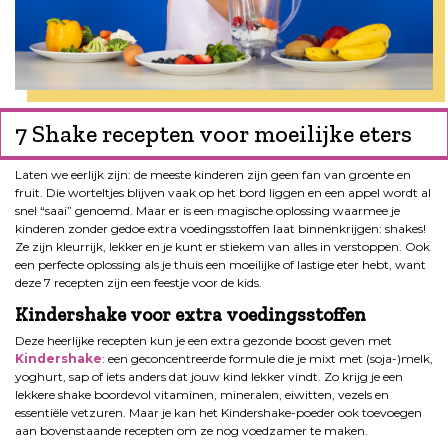
7 Shake recepten voor moeilijke eters
Laten we eerlijk zijn: de meeste kinderen zijn geen fan van groente en
fruit. Die worteltjes blijven vaak op het bord liggen en een appel wordt al
snel “saai” genoemd. Maar er is een magische oplossing waarmee je
kinderen zonder gedoe extra voedingsstoffen laat binnenkrijgen: shakes!
Ze zijn kleurrijk, lekker en je kunt er stiekem van alles in verstoppen. Ook
een perfecte oplossing als je thuis een moeilijke of lastige eter hebt, want
deze 7 recepten zijn een feestje voor de kids.
Kindershake voor extra voedingsstoffen
Deze heerlijke recepten kun je een extra gezonde boost geven met
Kindershake
: een geconcentreerde formule die je mixt met (soja-)melk,
yoghurt, sap of iets anders dat jouw kind lekker vindt. Zo krijg je een
lekkere shake boordevol vitaminen, mineralen, eiwitten, vezels en
essentiële vetzuren. Maar je kan het Kindershake-poeder ook toevoegen
aan bovenstaande recepten om ze nog voedzamer te maken.