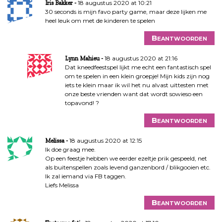
18 augustus 2020 at 10:21
Iris Bakker
30 seconds is mijn favo party game, maar deze lijken me
heel leuk om met de kinderen te spelen
Beantwoorden
18 augustus 2020 at 21:16
Lynn Mahieu
Dat kneedfeestspel lijkt me echt een fantastisch spel
om te spelen in een klein groepje! Mijn kids zijn nog
iets te klein maar ik wil het nu alvast uittesten met
onze beste vrienden want dat wordt sowieso een
topavond! ?
Beantwoorden
18 augustus 2020 at 12:15
Melissa
Ik doe graag mee.
Op een feestje hebben we eerder ezeltje prik gespeeld, net
als buitenspellen zoals levend ganzenbord / blikgooien etc.
Ik zal iemand via FB taggen.
Liefs Melissa
Beantwoorden