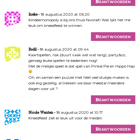
Beantwoorden
18 augustus 2020 at 06:20
Ineke
Kindeemonopoly is bij ons thuis favoriet! Wat lijkt het me
leuk om kneedfeest te winnen.
Beantwoorden
18 augustus 2020 at 09:44
Bodil
Kaartspellen, risk (duurt vaak wel wat lang), party&co,
genoeg leuke spellen te bedenken nog!
Met de meisjes speel ik dat spel van Pinkie Pie en Hippo Hap
Oh, en samen een puzzel met héél veel stukjes maken is
ook erg gezellig, al trekken we daar meestal meerdere
dagen voor uit ?
Beantwoorden
18 augustus 2020 at 10:17
Nicole Wanten
Kneedfeest ziet er leuk uit voor de meiden
Beantwoorden