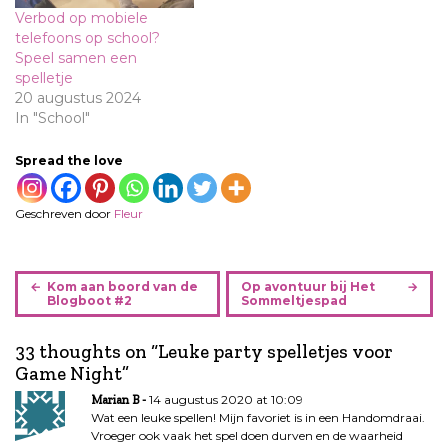
Verbod op mobiele
telefoons op school?
Speel samen een
spelletje
20 augustus 2024
In "School"
Spread the love
Geschreven door
Fleur
B
Kom aan boord van de
Op avontuur bij Het
e
Blogboot #2
Sommeltjespad
r
i
33 thoughts on “
Leuke party spelletjes voor
c
Game Night
”
h
14 augustus 2020 at 10:09
Marian B
t
Wat een leuke spellen! Mijn favoriet is in een Handomdraai.
n
Vroeger ook vaak het spel doen durven en de waarheid