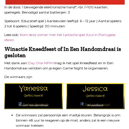
In de doos: 1 bewegende elektronische hand*,<br />100 kaarten,
spelregels. Benodigd aantal batterijen: 3
Spelsoort: Educatief spel | Aanbevolen leeftijd: 6 – 12 jaar | Aantal spelers:
2 tot 6 spelers | Speeltijd: 30 minuten
Lees ook:
Kom deze zomer met het tactische spel Azul in Portugese
sferen
Winactie Kneedfeest of In Een Handomdraai is
gesloten
Met dank aan
Day One MPM
mag ik het spel Kneedfeest en In Een
Handomdraai verloten om je eigen Game Night te organiseren.
De winnaars zijn
In een Handomdraai
Kneedfeest
De winnaars zal persoonlijk een mailtje sturen. Belangrijk is om
binnen 48 uur te reageren op de mail, anders zal ik een nieuwe
winnaar trekken.