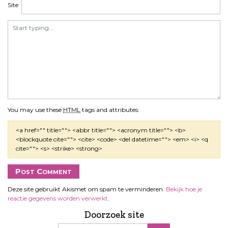
Site
You may use these
HTML
tags and attributes:
<a href="" title=""> <abbr title=""> <acronym title=""> <b>
<blockquote cite=""> <cite> <code> <del datetime=""> <em> <i> <q
cite=""> <s> <strike> <strong>
Deze site gebruikt Akismet om spam te verminderen.
Bekijk hoe je
reactie gegevens worden verwerkt
.
Doorzoek site