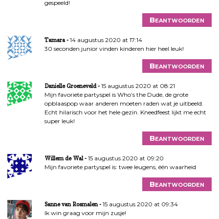
a
gespeeld!
v
Beantwoorden
i
g
14 augustus 2020 at 17:14
Tamara
a
30 seconden junior vinden kinderen hier heel leuk!
t
Beantwoorden
i
e
15 augustus 2020 at 08:21
Danielle Groeneveld
Mijn favoriete partyspel is Who’s the Dude, de grote
opblaaspop waar anderen moeten raden wat je uitbeeld.
Echt hilarisch voor het hele gezin. Kneedfeest lijkt me echt
super leuk!
Beantwoorden
15 augustus 2020 at 09:20
Willem de Wal
Mijn favoriete partyspel is: twee leugens, één waarheid
Beantwoorden
15 augustus 2020 at 09:34
Sanne van Rosmalen
Ik win graag voor mijn zusje!