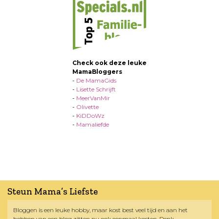
Check ook deze leuke
MamaBloggers
-
De MamaGids
-
Lisette Schrijft
-
MeerVanMir
-
Olivette
-
KiDDoWz
-
Mamaliefde
Steun Mama’s Liefste
Bloggen is een leuke hobby, maar kost best veel tijd en aan het
hebben van een blog zitten nu ook eenmaal kosten. Denk