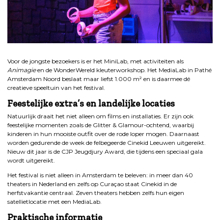
.
Voor de jongste bezoekers is er het MiniLab, met activiteiten als
Animagie
en de WonderWereld kleuterworkshop. Het MediaLab in Pathé
Amsterdam Noord beslaat maar liefst 1.000 m² en is daarmee dé
creatieve speeltuin van het festival.
Feestelijke extra’s en landelijke locaties
Natuurlijk draait het niet alleen om films en installaties. Er zijn ook
feestelijke momenten zoals de Glitter & Glamour-ochtend, waarbij
kinderen in hun mooiste outfit over de rode loper mogen. Daarnaast
worden gedurende de week de felbegeerde Cinekid Leeuwen uitgereikt.
Nieuw dit jaar is de CJP Jeugdjury Award, die tijdens een speciaal gala
wordt uitgereikt.
Het festival is niet alleen in Amsterdam te beleven: in meer dan 40
theaters in Nederland en zelfs op Curaçao staat Cinekid in de
herfstvakantie centraal. Zeven theaters hebben zelfs hun eigen
satellietlocatie met een MediaLab.
Praktische informatie