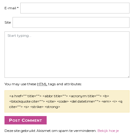
e
E-mail
*
Site
You may use these
HTML
tags and attributes:
<a href="" title=""> <abbr title=""> <acronym title=""> <b>
<blockquote cite=""> <cite> <code> <del datetime=""> <em> <i> <q
cite=""> <s> <strike> <strong>
Deze site gebruikt Akismet om spam te verminderen.
Bekijk hoe je