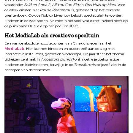
waaronder
Saïd en Anna 2
,
All You Can Eid
en
Ons Huis op Mars
. Voor
de allerkleinsten is er
Pol de Piratenmuis
, gebaseerd op het bekende
prentenboek. Ook de Roblox Liveshow belooft spectaculair te worden:
kinderen in de zaal spelen live mee in het spel, wat direct invloed heeft op
de punkband BUG die op het podium staat.
Het MediaLab als creatieve speeltuin
Een van de absolute hoogtepunten van Cinekid is ieder jaar het
MediaLab
. Hier kunnen kinderen en ouders zelf aan de slag met
interactieve installaties, games en workshops. Dit jaar staat het thema
tijdreizen centraal. In
Ancestors (Junior)
ontmoet je je toekomstige
kinderen en kleinkinderen, terwijl je in de
Transformirror
jezelf ziet in de
beroepen van de toekomst.