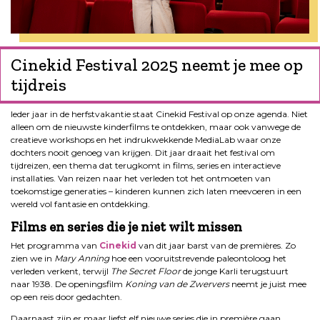
Cinekid Festival 2025 neemt je mee op
tijdreis
Ieder jaar in de herfstvakantie staat Cinekid Festival op onze agenda. Niet
alleen om de nieuwste kinderfilms te ontdekken, maar ook vanwege de
creatieve workshops en het indrukwekkende MediaLab waar onze
dochters nooit genoeg van krijgen. Dit jaar draait het festival om
tijdreizen, een thema dat terugkomt in films, series en interactieve
installaties. Van reizen naar het verleden tot het ontmoeten van
toekomstige generaties – kinderen kunnen zich laten meevoeren in een
wereld vol fantasie en ontdekking.
Films en series die je niet wilt missen
Het programma van
Cinekid
van dit jaar barst van de premières. Zo
zien we in
Mary Anning
hoe een vooruitstrevende paleontoloog het
verleden verkent, terwijl
The Secret Floor
de jonge Karli terugstuurt
naar 1938. De openingsfilm
Koning van de Zwervers
neemt je juist mee
op een reis door gedachten.
Daarnaast zijn er maar liefst elf nieuwe series die in première gaan,