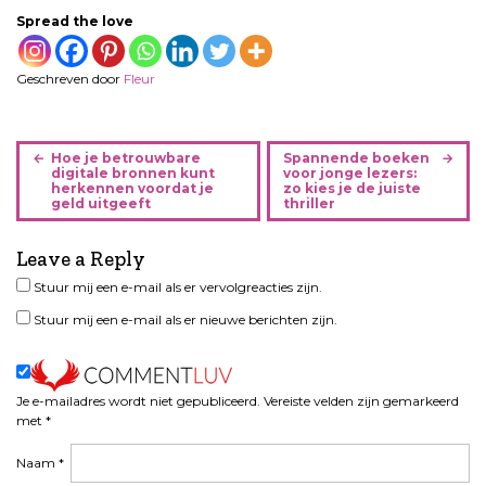
Spread the love
Geschreven door
Fleur
B
Hoe je betrouwbare
Spannende boeken
e
digitale bronnen kunt
voor jonge lezers:
herkennen voordat je
zo kies je de juiste
r
geld uitgeeft
thriller
i
c
Leave a Reply
h
Stuur mij een e-mail als er vervolgreacties zijn.
t
n
Stuur mij een e-mail als er nieuwe berichten zijn.
a
v
i
Je e-mailadres wordt niet gepubliceerd.
Vereiste velden zijn gemarkeerd
g
met
*
a
t
Naam
*
i