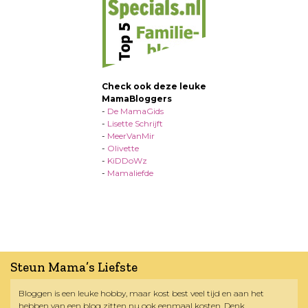
Check ook deze leuke
MamaBloggers
-
De MamaGids
-
Lisette Schrijft
-
MeerVanMir
-
Olivette
-
KiDDoWz
-
Mamaliefde
Steun Mama’s Liefste
Bloggen is een leuke hobby, maar kost best veel tijd en aan het
hebben van een blog zitten nu ook eenmaal kosten. Denk