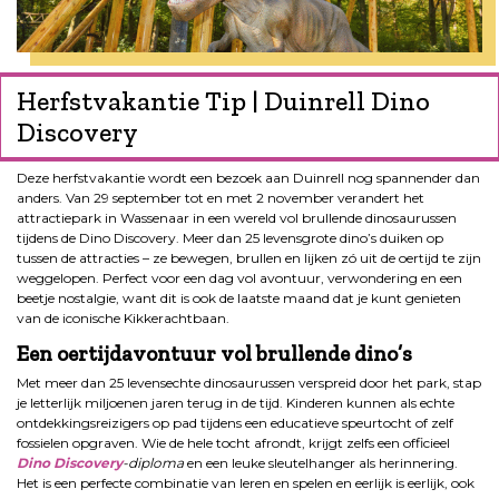
Herfstvakantie Tip | Duinrell Dino
Discovery
Deze herfstvakantie wordt een bezoek aan Duinrell nog spannender dan
anders. Van 29 september tot en met 2 november verandert het
attractiepark in Wassenaar in een wereld vol brullende dinosaurussen
tijdens de Dino Discovery. Meer dan 25 levensgrote dino’s duiken op
tussen de attracties – ze bewegen, brullen en lijken zó uit de oertijd te zijn
weggelopen. Perfect voor een dag vol avontuur, verwondering en een
beetje nostalgie, want dit is ook de laatste maand dat je kunt genieten
van de iconische Kikkerachtbaan.
Een oertijdavontuur vol brullende dino’s
Met meer dan 25 levensechte dinosaurussen verspreid door het park, stap
je letterlijk miljoenen jaren terug in de tijd. Kinderen kunnen als echte
ontdekkingsreizigers op pad tijdens een educatieve speurtocht of zelf
fossielen opgraven. Wie de hele tocht afrondt, krijgt zelfs een officieel
Dino Discovery
-diploma
en een leuke sleutelhanger als herinnering.
Het is een perfecte combinatie van leren en spelen en eerlijk is eerlijk, ook