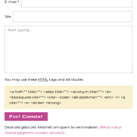
t
E-mail
*
i
e
Site
You may use these
HTML
tags and attributes:
<a href="" title=""> <abbr title=""> <acronym title=""> <b>
<blockquote cite=""> <cite> <code> <del datetime=""> <em> <i> <q
cite=""> <s> <strike> <strong>
Deze site gebruikt Akismet om spam te verminderen.
Bekijk hoe je
reactie gegevens worden verwerkt
.