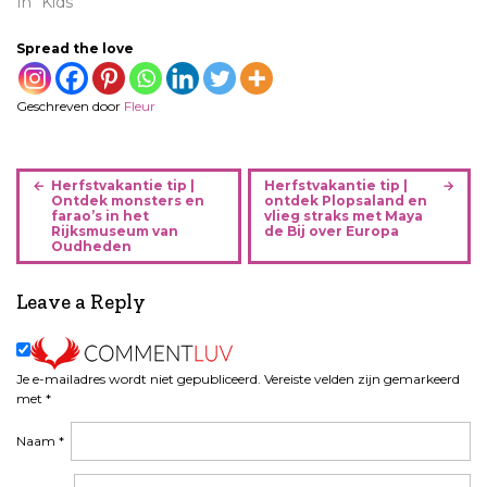
In "Kids"
Spread the love
Geschreven door
Fleur
B
Herfstvakantie tip |
Herfstvakantie tip |
e
Ontdek monsters en
ontdek Plopsaland en
farao’s in het
vlieg straks met Maya
r
Rijksmuseum van
de Bij over Europa
i
Oudheden
c
h
Leave a Reply
t
n
a
Je e-mailadres wordt niet gepubliceerd.
Vereiste velden zijn gemarkeerd
v
met
*
i
g
Naam
*
a