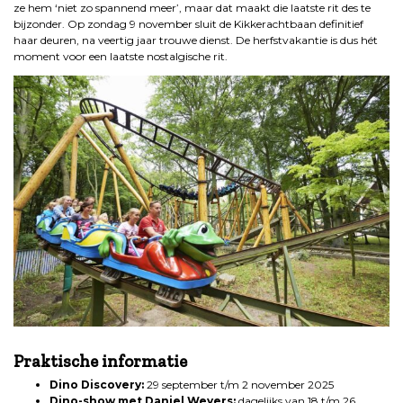
ze hem ‘niet zo spannend meer’, maar dat maakt die laatste rit des te
bijzonder. Op zondag 9 november sluit de Kikkerachtbaan definitief
haar deuren, na veertig jaar trouwe dienst. De herfstvakantie is dus hét
moment voor een laatste nostalgische rit.
.
Praktische informatie
Dino Discovery:
29 september t/m 2 november 2025
Dino-show met Daniel Weyers:
dagelijks van 18 t/m 26