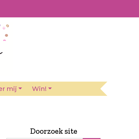
r mij
Win!
Doorzoek site