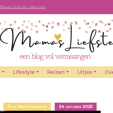
Mama’s Liefste – Affiliate
e
Lifestyle
Reizen
Uitjes
Ove
Film
,
Herfstvakantie
24 oktober 2025