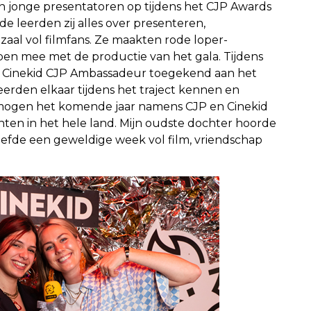
n jonge presentatoren op tijdens het CJP Awards
e leerden zij alles over presenteren,
aal vol filmfans. Ze maakten rode loper-
pen mee met de productie van het gala. Tijdens
van Cinekid CJP Ambassadeur toegekend aan het
eerden elkaar tijdens het traject kennen en
 mogen het komende jaar namens CJP en Cinekid
en in het hele land. Mijn oudste dochter hoorde
eefde een geweldige week vol film, vriendschap