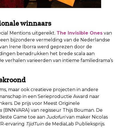
tionale winnaars
ial Mentions uitgereikt.
The Invisible Ones
van
ng een bijzondere vermelding van de Nederlandse
van Irene Iborra werd geprezen door de
eldingen benadrukken het brede scala aan
 De verhalen varieerden van intieme familiedrama’s
bekroond
lms, maar ook creatieve projecten in andere
akmanschap in een Serieproductie Award naar
kers. De prijs voor Meest Originele
s
(BNNVARA) van regisseur Thijs Bouman. De
 Beste Game toe aan
Judofuri
van maker Nicolas
VR-ervaring
TijdTuin
de MediaLab Publieksprijs.