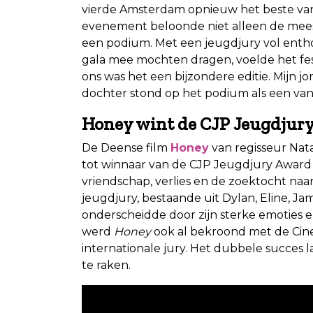
vierde Amsterdam opnieuw het beste van 
evenement beloonde niet alleen de meest
een podium. Met een jeugdjury vol entho
gala mee mochten dragen, voelde het festi
ons was het een bijzondere editie. Mijn j
dochter stond op het podium als een van
Honey wint de CJP Jeugdjur
De Deense film
Honey
van regisseur Nat
tot winnaar van de CJP Jeugdjury Award 2
vriendschap, verlies en de zoektocht naar 
jeugdjury, bestaande uit Dylan, Eline, Jam
onderscheidde door zijn sterke emoties
werd
Honey
ook al bekroond met de Cine
internationale jury. Het dubbele succes l
te raken.