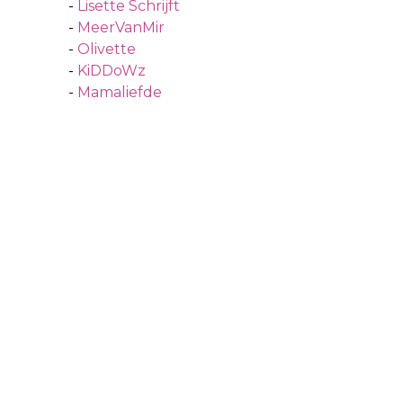
-
Lisette Schrijft
-
MeerVanMir
-
Olivette
-
KiDDoWz
-
Mamaliefde