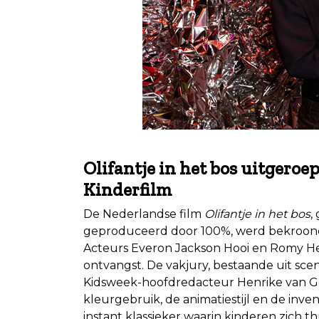
.
Olifantje in het bos uitgeroe
Kinderfilm
De Nederlandse film
Olifantje in het bos
,
geproduceerd door 100%, werd bekroond 
Acteurs Everon Jackson Hooi en Romy He
ontvangst. De vakjury, bestaande uit scen
Kidsweek-hoofdredacteur Henrike van Ge
kleurgebruik, de animatiestijl en de inve
instant klassieker waarin kinderen zich t