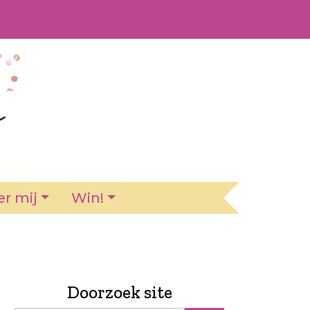
r mij
Win!
Doorzoek site