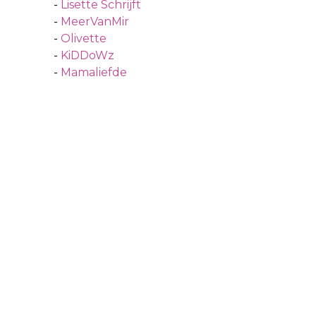
-
Lisette Schrijft
-
MeerVanMir
-
Olivette
-
KiDDoWz
-
Mamaliefde