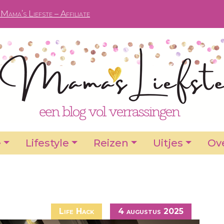
Mama’s Liefste – Affiliate
e
Lifestyle
Reizen
Uitjes
Ove
Life Hack
4 augustus 2025