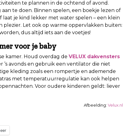
viteiten te plannen in de ochtend of avond.
g aan te doen. Binnen spelen, een boekje lezen of
f laat je kind lekker met water spelen – een klein
én plezier. Let ook op warme oppervlakken buiten:
orden, dus altijd iets aan de voetjes!
amer voor je baby
sse kamer. Houd overdag de
VELUX dakvensters
r ’s avonds en gebruik een ventilator die niet
uchtige kleding zoals een rompertje en ademende
matras met temperatuurregulatie kan ook helpen
opennachten. Voor oudere kinderen geldt: liever
Afbeelding:
Velux.nl
eer