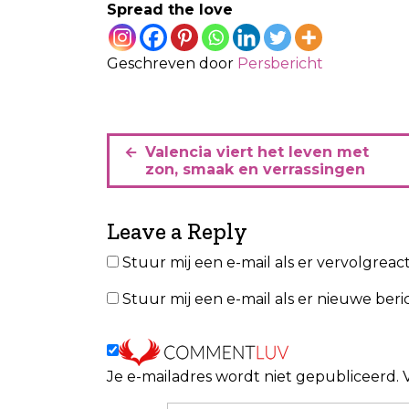
Spread the love
Geschreven door
Persbericht
B
Valencia viert het leven met
e
zon, smaak en verrassingen
r
i
Leave a Reply
c
Stuur mij een e-mail als er vervolgreacti
h
Stuur mij een e-mail als er nieuwe beric
t
n
a
Je e-mailadres wordt niet gepubliceerd.
v