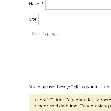
i
Naam
*
g
a
Site
t
i
e
You may use these
HTML
tags and attribu
<a href="" title=""> <abbr title=""> <ac
<code> <del datetime=""> <em> <i> <q c