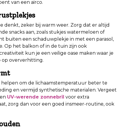
bent van een airco.
rustplekjes
denkt, zeker bij warm weer. Zorg dat er altijd
nde snacks aan, zoals stukjes watermeloen of
cht buiten een schaduwplekje in met een parasol,
. Op het balkon of in de tuin zijn ook
ativiteit kun je een veilige oase maken waar je
 op oververhitting.
rmt
n helpen om de lichaamstemperatuur beter te
kleding en vermijd synthetische materialen. Vergeet
een
UV-werende zonnebril
voor extra
gaat, zorg dan voor een goed insmeer-routine, ook
houden