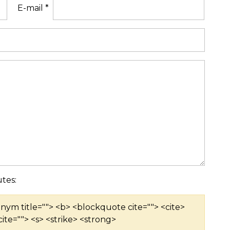
E-mail
*
tes:
ronym title=""> <b> <blockquote cite=""> <cite>
ite=""> <s> <strike> <strong>