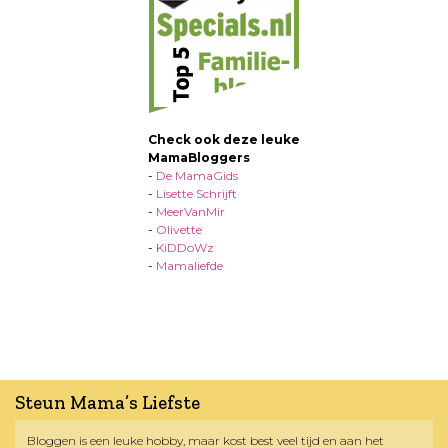
Check ook deze leuke
MamaBloggers
-
De MamaGids
-
Lisette Schrijft
-
MeerVanMir
-
Olivette
-
KiDDoWz
-
Mamaliefde
Steun Mama’s Liefste
Bloggen is een leuke hobby, maar kost best veel tijd en aan het