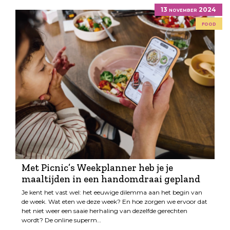
13 november 2024
food
Met Picnic’s Weekplanner heb je je
maaltijden in een handomdraai gepland
Je kent het vast wel: het eeuwige dilemma aan het begin van
de week. Wat eten we deze week? En hoe zorgen we ervoor dat
het niet weer een saaie herhaling van dezelfde gerechten
wordt? De online superm…