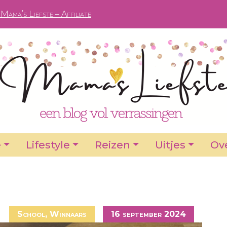
Mama’s Liefste – Affiliate
e
Lifestyle
Reizen
Uitjes
Ove
School
,
Winnaars
16 september 2024