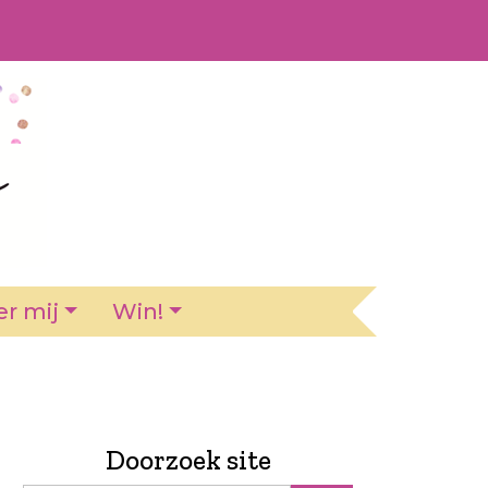
r mij
Win!
Doorzoek site