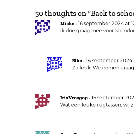
r
i
50 thoughts on “
Back to scho
c
16 september 2024 at 1
Mieke
h
Ik doe graag mee voor kleindoc
t
n
a
18 september 2024 a
Elke
v
Zo leuk! We nemen graag 
i
g
a
16 september 2024
Iris Vroegop
t
Wat een leuke rugtassen, wij 
i
e