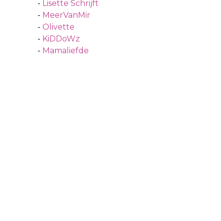
-
Lisette Schrijft
-
MeerVanMir
-
Olivette
-
KiDDoWz
-
Mamaliefde