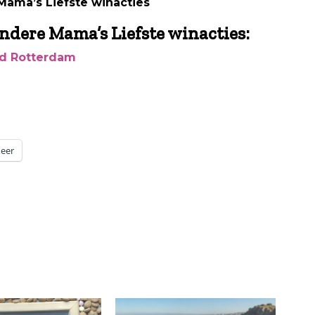
ama’s Liefste winacties
ndere Mama’s Liefste winacties:
red Rotterdam
eer