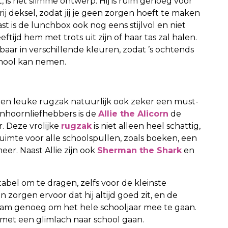
is het slimme ontwerp. Hij is ruim genoeg voor
j deksel, zodat jij je geen zorgen hoeft te maken
st is de lunchbox ook nog eens stijlvol en niet
ftijd hem met trots uit zijn of haar tas zal halen.
jgbaar in verschillende kleuren, zodat ’s ochtends
chool kan nemen.
 en leuke rugzak natuurlijk ook zeker een must-
enhoornliefhebbers is de
Allie the Alicorn
de
. Deze vrolijke
rugzak
is niet alleen heel schattig,
uimte voor alle schoolspullen, zoals boeken, een
er. Naast Allie zijn ook
Sherman the Shark
en
abel om te dragen, zelfs voor de kleinste
zorgen ervoor dat hij altijd goed zit, en de
aam genoeg om het hele schooljaar mee te gaan.
 met een glimlach naar school gaan.