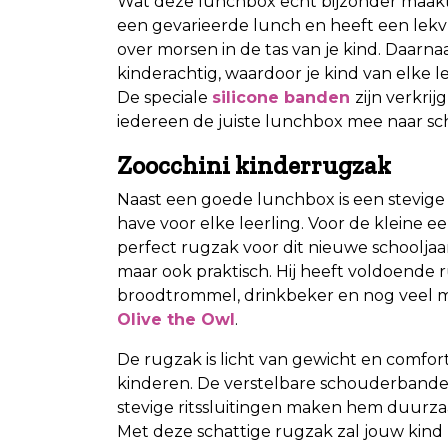
Wat deze lunchbox echt bijzonder maakt, 
een gevarieerde lunch en heeft een lekvri
over morsen in de tas van je kind. Daarnaa
kinderachtig, waardoor je kind van elke lee
De speciale
silicone banden
zijn verkri
iedereen de juiste lunchbox mee naar s
Zoocchini kinderrugzak
Naast een goede lunchbox is een stevige
have voor elke leerling. Voor de kleine e
perfect rugzak voor dit nieuwe schooljaar
maar ook praktisch. Hij heeft voldoende r
broodtrommel, drinkbeker en nog veel me
Olive the Owl
.
De rugzak is licht van gewicht en comfort
kinderen. De verstelbare schouderbanden 
stevige ritssluitingen maken hem duurz
Met deze schattige rugzak zal jouw kind