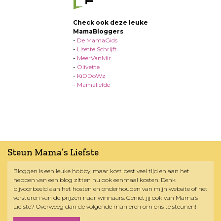
Check ook deze leuke
MamaBloggers
-
De MamaGids
-
Lisette Schrijft
-
MeerVanMir
-
Olivette
-
KiDDoWz
-
Mamaliefde
Steun Mama’s Liefste
Bloggen is een leuke hobby, maar kost best veel tijd en aan het
hebben van een blog zitten nu ook eenmaal kosten. Denk
bijvoorbeeld aan het hosten en onderhouden van mijn website of het
versturen van de prijzen naar winnaars. Geniet jij ook van Mama’s
Liefste? Overweeg dan de volgende manieren om ons te steunen!