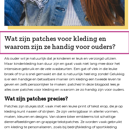
Wat zijn patches voor kleding en
waarom zijn ze handig voor ouders?
Als ouder wil je natuurlijk dat je kinderen er leuk en verzorgd uitzien.
Maar kinderkleding kan duur zijn en gaat vaak niet lang mee door het
intensieve gebruik en de vele wasbeurten. Een gat of vlek in die leuke
broek of trui is snel gemaakt en dat is natuurlijk heel erg zonde! Gelukkig
is er een handige en betaalbare manier om kleding een tweede leven te
geven en zelfs persoonlijker te maken: patches! In deze blogpost lees je
alles over patches voor kleding en waarom ze zo handig zijn voor ouders.
Wat zijn patches precies?
Patches zijn stukjes stof, vaak met een leuke print of tekst erop, die je op
kleding kunt naaien of strijken. Ze zijn verkrijgbaar in allerlei vormen,
maten, kleuren en designs. Van stoere biker embleems tot schattige
dierenafbeeldingen en grappige tekstpatches. Ze worden vaak gebruikt
om kleding te personaliseren, zoals bij bedrijfskleding of sportkleding