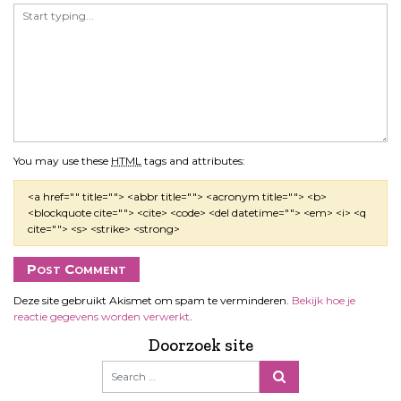
You may use these
HTML
tags and attributes:
<a href="" title=""> <abbr title=""> <acronym title=""> <b>
<blockquote cite=""> <cite> <code> <del datetime=""> <em> <i> <q
cite=""> <s> <strike> <strong>
Deze site gebruikt Akismet om spam te verminderen.
Bekijk hoe je
reactie gegevens worden verwerkt
.
Doorzoek site