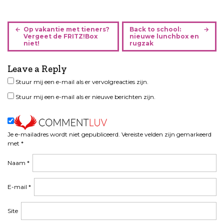
B
Op vakantie met tieners?
Back to school:
e
Vergeet de FRITZ!Box
nieuwe lunchbox en
niet!
rugzak
r
i
Leave a Reply
c
h
Stuur mij een e-mail als er vervolgreacties zijn.
t
Stuur mij een e-mail als er nieuwe berichten zijn.
n
a
v
i
Je e-mailadres wordt niet gepubliceerd.
Vereiste velden zijn gemarkeerd
met
*
g
a
Naam
*
t
i
E-mail
*
e
Site