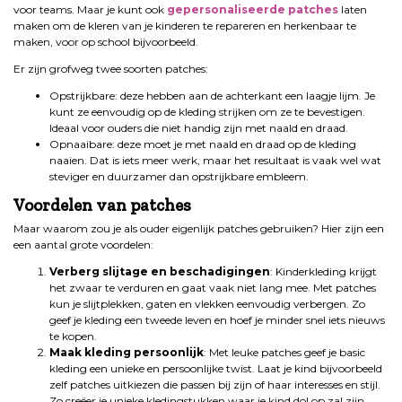
voor teams. Maar je kunt ook
gepersonaliseerde patches
laten
maken om de kleren van je kinderen te repareren en herkenbaar te
maken, voor op school bijvoorbeeld.
Er zijn grofweg twee soorten patches:
Opstrijkbare: deze hebben aan de achterkant een laagje lijm. Je
kunt ze eenvoudig op de kleding strijken om ze te bevestigen.
Ideaal voor ouders die niet handig zijn met naald en draad.
Opnaaibare: deze moet je met naald en draad op de kleding
naaien. Dat is iets meer werk, maar het resultaat is vaak wel wat
steviger en duurzamer dan opstrijkbare embleem.
Voordelen van patches
Maar waarom zou je als ouder eigenlijk patches gebruiken? Hier zijn een
een aantal grote voordelen:
Verberg slijtage en beschadigingen
: Kinderkleding krijgt
het zwaar te verduren en gaat vaak niet lang mee. Met patches
kun je slijtplekken, gaten en vlekken eenvoudig verbergen. Zo
geef je kleding een tweede leven en hoef je minder snel iets nieuws
te kopen.
Maak kleding persoonlijk
: Met leuke patches geef je basic
kleding een unieke en persoonlijke twist. Laat je kind bijvoorbeeld
zelf patches uitkiezen die passen bij zijn of haar interesses en stijl.
Zo creëer je unieke kledingstukken waar je kind dol op zal zijn.