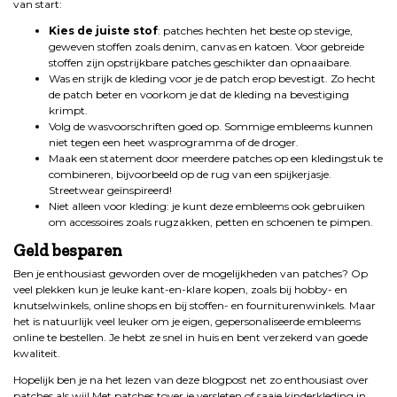
van start:
Kies de juiste stof
: patches hechten het beste op stevige,
geweven stoffen zoals denim, canvas en katoen. Voor gebreide
stoffen zijn opstrijkbare patches geschikter dan opnaaibare.
Was en strijk de kleding voor je de patch erop bevestigt. Zo hecht
de patch beter en voorkom je dat de kleding na bevestiging
krimpt.
Volg de wasvoorschriften goed op. Sommige embleems kunnen
niet tegen een heet wasprogramma of de droger.
Maak een statement door meerdere patches op een kledingstuk te
combineren, bijvoorbeeld op de rug van een spijkerjasje.
Streetwear geïnspireerd!
Niet alleen voor kleding: je kunt deze embleems ook gebruiken
om accessoires zoals rugzakken, petten en schoenen te pimpen.
Geld besparen
Ben je enthousiast geworden over de mogelijkheden van patches? Op
veel plekken kun je leuke kant-en-klare kopen, zoals bij hobby- en
knutselwinkels, online shops en bij stoffen- en fourniturenwinkels. Maar
het is natuurlijk veel leuker om je eigen, gepersonaliseerde embleems
online te bestellen. Je hebt ze snel in huis en bent verzekerd van goede
kwaliteit.
Hopelijk ben je na het lezen van deze blogpost net zo enthousiast over
patches als wij! Met patches tover je versleten of saaie kinderkleding in