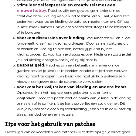
Stimuleer zelfexpressie en creativiteit met een
nieuwe hobby
: Patches zijn een geweldige manier om de
creatieve ontwikkeling van je kind te stimuleren. Laat je kind zelf
bedenken waar op de kleding de patches moeten komen. Of nog
leuker: maak samen unieke embleems door stofjes te beschilderen
of te borduren.
Voorkom discussies over kleding
: Veel kinderen willen al op
jonge leeftijd zelf hun kleding uitkiezen. Door samen patches uit
te zoeken en kleding te pimpen, betrek jij je kind bij het
kledingproces. Zo voorkom je discussies over kleding en zorg je dat
je kind kleding draagt waar hij of zij blij mee is.
Bespaar geld
: Patches zijn een betaalbare manier om de
garderobe van je kind uit te breiden zonder dat je steeds nieuwe
kleding hoeft te kopen. Een basic kledingstuk kun je steeds een
nieuwe look geven door de patches te verwisselen.
Voorkom het kwijtraken van kleding en andere items
:
Op school kan het nog wel eens gebeuren dat er items
kwijtraken. Door een patch met de naam van je kind in de kleding
te naaien of te strijken, is de kans op verlies een stuk kleiner. Dit
kun je bijvoorbeeld doen bij sportkleding, jassen en in de winter bij
sjaals, handschoenen en mutsen.
Tips voor het gebruik van patches
Overtuigd van de voordelen van patches? Met deze tips ga je direct goed