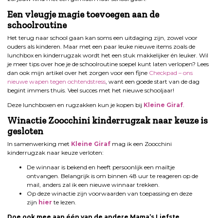
Een vleugje magie toevoegen aan de
schoolroutine
Het terug naar school gaan kan soms een uitdaging zijn, zowel voor
ouders als kinderen. Maar met een paar leuke nieuwe items zoals de
lunchbox en kinderrugzak wordt het een stuk makkelijker én leuker. Wil
je meer tips over hoe je de schoolroutine soepel kunt laten verlopen? Lees
dan ook mijn artikel over het zorgen voor een fijne
Checkpad – ons
nieuwe wapen tegen ochtendstress
, want een goede start van de dag
begint immers thuis. Veel succes met het nieuwe schooljaar!
Deze lunchboxen en rugzakken kun je kopen bij
Kleine Giraf
.
Winactie Zoocchini kinderrugzak naar keuze is
gesloten
In samenwerking met
Kleine Giraf
mag ik een Zoocchini
kinderrugzak naar keuze verloten:
De winnaar is bekend en heeft persoonlijk een mailtje
ontvangen. Belangrijk is om binnen 48 uur te reageren op de
mail, anders zal ik een nieuwe winnaar trekken.
Op deze winactie zijn voorwaarden van toepassing en deze
zijn
hier
te lezen.
Doe ook mee aan één van de andere Mama’s Liefste