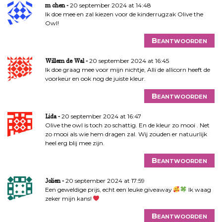
20 september 2024 at 14:48
m chen
Ik doe mee en zal kiezen voor de kinderrugzak Olive the
Owl!
Beantwoorden
20 september 2024 at 16:45
Willem de Wal
Ik doe graag mee voor mijn nichtje, Alli de allicorn heeft de
voorkeur en ook nog de juiste kleur.
Beantwoorden
20 september 2024 at 16:47
Lida
Olive the owl is toch zo schattig. En de kleur zo mooi . Net
zo mooi als wie hem dragen zal. Wij zouden er natuurlijk
heel erg blij mee zijn.
Beantwoorden
20 september 2024 at 17:59
Jolien
Een geweldige prijs, echt een leuke giveaway
Ik waag
zeker mijn kans!
Beantwoorden