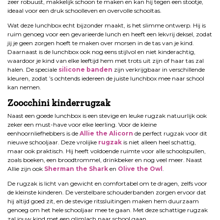
zeer robuust, makkelijk schoon te maken en kan hij tegen een stootje,
ideaal voor een druk schoolleven en overvolle schooltas.
Wat deze lunchbox echt bijzonder maakt, is het slimme ontwerp. Hij is
ruim genoeg voor een gevarieerde lunch en heeft een lekvrij deksel, zodat
jij je geen zorgen hoeft te maken over morsen in de tas van je kind.
Daarnaast is de lunchbox ook nog eens stijlvol en niet kinderachtig,
waardoor je kind van elke leeftijd hem met trots uit zijn of haar tas zal
halen. De speciale
silicone banden
zijn verkrijgbaar in verschillende
kleuren, zodat ’s ochtends iedereen de juiste lunchbox mee naar school
kan nemen.
Zoocchini kinderrugzak
Naast een goede lunchbox is een stevige en leuke rugzak natuurlijk ook
zeker een must-have voor elke leerling. Voor de kleine
eenhoornliefhebbers is de
Allie the Alicorn
de perfect rugzak voor dit
nieuwe schooljaar. Deze vrolijke
rugzak
is niet alleen heel schattig,
maar ook praktisch. Hij heeft voldoende ruimte voor alle schoolspullen,
zoals boeken, een broodtrommel, drinkbeker en nog veel meer. Naast
Allie zijn ook
Sherman the Shark
en
Olive the Owl
.
De rugzak is licht van gewicht en comfortabel om te dragen, zelfs voor
de kleinste kinderen. De verstelbare schouderbanden zorgen ervoor dat
hij altijd goed zit, en de stevige ritssluitingen maken hem duurzaam
genoeg om het hele schooljaar mee te gaan. Met deze schattige rugzak
zal jouw kind met een glimlach naar school gaan.