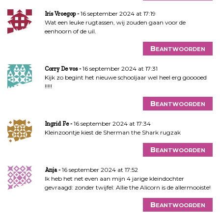
e
16 september 2024 at 17:19
Iris Vroegop
Wat een leuke rugtassen, wij zouden gaan voor de
eenhoorn of de uil.
Beantwoorden
16 september 2024 at 17:31
Corry De vos
Kijk zo begint het nieuwe schooljaar wel heel erg gooooed
!!!!!
Beantwoorden
16 september 2024 at 17:34
Ingrid Fe
Kleinzoontje kiest de Sherman the Shark rugzak
Beantwoorden
16 september 2024 at 17:52
Anja
Ik heb het net even aan mijn 4 jarige kleindochter
gevraagd: zonder twijfel: Allie the Alicorn is de allermooiste!
Beantwoorden