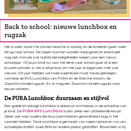
Back to school: nieuwe lunchbox en
rugzak
Het is weer zover! De zomervakantie is voorbij, en de kinderen gaan weer
terug naar school. De tassen kunnen worden klaargezet en eventueel
nog last-minute wat laatste benodigdheden kopen voor een nieuw
schooljaar. Of jouw kind nu voor het eerst naar school gaat of al een
ervaren scholier is, het is altijd leuk om het jaar te beginnen met wat
nieuws. Dit jaar hebben we twee superleuke must-haves gekregen,
namelijk de RVS Lunchbox van PURA en de Allie the Alicorn, de
Zoocchini kinderrugzak. En ik mag een Zoocchini kinderrugzak naar
keuze verloten.
De PURA Lunchbox: duurzaam en stijlvol
Een goede en stevige lunchbox is absoluut onmisbaar in de schooltas van
je kind. De
PURA RVS Lunchbox
is dan zeker een uitstekende keuze.
Zeker ook voor ouders die duurzaamheid en gezondheid hoog in het
vaandel hebben. Deze lunchbox is gemaakt van roestvrijstaal en vrij van
schadelijke stoffen zoals BPA en andere plastic gifstoffen. Bovendien is hij