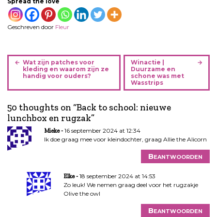
Spread the love
Geschreven door
Fleur
B
Wat zijn patches voor
Winactie |
e
kleding en waarom zijn ze
Duurzame en
handig voor ouders?
schone was met
r
Wasstrips
i
c
50 thoughts on “
Back to school: nieuwe
h
lunchbox en rugzak
”
t
16 september 2024 at 12:34
Mieke
n
Ik doe graag mee voor kleindochter, graag Allie the Alicorn
a
v
Beantwoorden
i
g
18 september 2024 at 14:53
Elke
Zo leuk! We nemen graag deel voor het rugzakje
a
Olive the owl
t
i
Beantwoorden