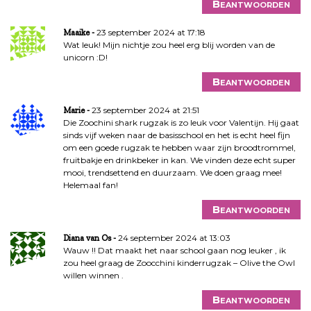
Beantwoorden
23 september 2024 at 17:18
Maaike
Wat leuk! Mijn nichtje zou heel erg blij worden van de
unicorn :D!
Beantwoorden
23 september 2024 at 21:51
Marie
Die Zoochini shark rugzak is zo leuk voor Valentijn. Hij gaat
sinds vijf weken naar de basisschool en het is echt heel fijn
om een goede rugzak te hebben waar zijn broodtrommel,
fruitbakje en drinkbeker in kan. We vinden deze echt super
mooi, trendsettend en duurzaam. We doen graag mee!
Helemaal fan!
Beantwoorden
24 september 2024 at 13:03
Diana van Os
Wauw !! Dat maakt het naar school gaan nog leuker , ik
zou heel graag de Zoocchini kinderrugzak – Olive the Owl
willen winnen .
Beantwoorden