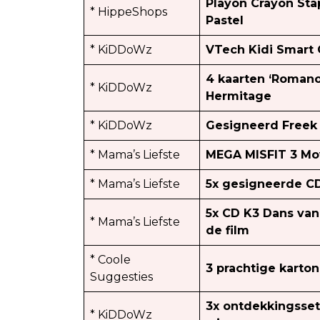
Playon Crayon Sta
* HippeShops
Pastel
* KiDDoWz
VTech Kidi‌ ‌Smart‌ ‌G
4 kaarten ‘Romano
* KiDDoWz
Hermitage
* KiDDoWz
Gesigneerd Freek
* Mama’s Liefste
MEGA MISFIT 3 Mo
* Mama’s Liefste
5x gesigneerde C
5x CD K3 Dans van
* Mama’s Liefste
de film
* Coole
3 prachtige karto
Suggesties
3x ontdekkingsset
* KiDDoWz