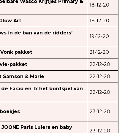
pelbare Wasco Krijtjes Primary &
18-12-20
low‌ ‌Art‌
18-12-20
vs in de ban van de ridders’
19-12-20
 Vonk pakket
21-12-20
vie-pakket
22-12-20
D Samson & Marie
22-12-20
 de Farao en 1x het bordspel van
22-12-20
nboekjes
23-12-20
 JOONE Paris Luiers en baby
23-12-20