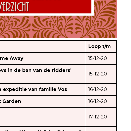
Loop t/m
Come Away
15-12-20
vs in de ban van de ridders’
15-12-20
De expeditie van familie Vos
16-12-20
t Garden
16-12-20
17-12-20