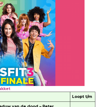
akket
Loopt t/m
aduw van de dood – Peter