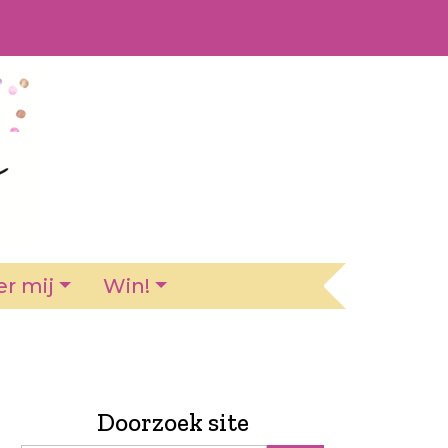
r mij
Win!
Doorzoek site