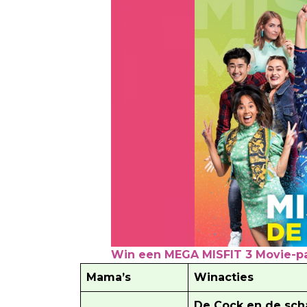
Win een MEGA MISFIT 3 Movie-p
Mama’s
Winacties
De Cock en de sch