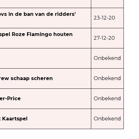
vs in de ban van de ridders’
23-12-20
spel Roze Flamingo houten
27-12-20
Onbekend
crew schaap scheren
Onbekend
er-Price
Onbekend
t Kaartspel
Onbekend