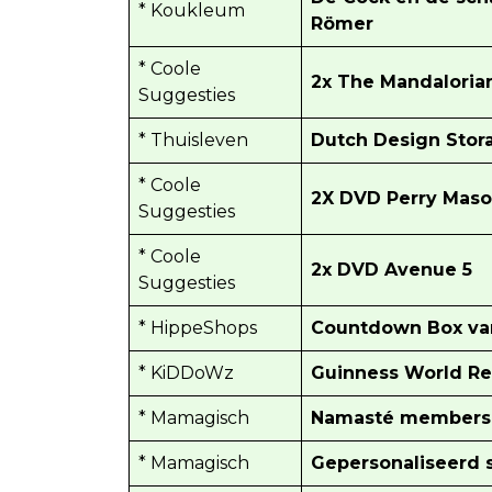
* Koukleum
Römer
* Coole
2x The Mandaloria
Suggesties
* Thuisleven
Dutch Design Stor
* Coole
2X DVD Perry Mason
Suggesties
* Coole
2x DVD Avenue 5
Suggesties
* HippeShops
Countdown Box van
* KiDDoWz
Guinness World Rec
* Mamagisch
Namasté membersh
* Mamagisch
Gepersonaliseerd 