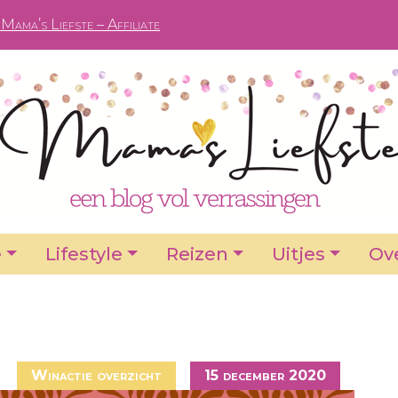
Mama’s Liefste – Affiliate
e
Lifestyle
Reizen
Uitjes
Ove
Winactie overzicht
15 december 2020