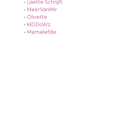
-
Lisette Schrijft
-
MeerVanMir
-
Olivette
-
KiDDoWz
-
Mamaliefde