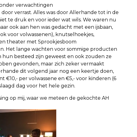
 Zonder verwachtingen
oor verrast. Alles was door Allerhande tot in de
iet te druk en
voor ieder wat wils. We waren nu
aar ook aan hen was gedacht met een ijsbaan,
ok voor volwassenen), knutselhoekjes,
een theater met Sprookjesboom
gen. Het lange wachten voor sommige producten
n hun besteed zijn geweest en ook zouden ze
hebben gevonden, maar zich zeker vermaakt
rhande dit volgend jaar nog een keertje doen,
ant €10,- per volwassene en €5,- voor kinderen (6
eslaagd dag voor het hele gezin.
sing op mij, waar we meteen de gekochte AH