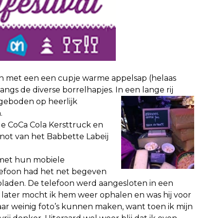
n met een een cupje warme appelsap (helaas
ngs de diverse borrelhapjes. In een lange rij
ngeboden op heerlijk
.
de CoCa Cola Kersttruck en
ot van het Babbette Labeij
 met hun mobiele
elefoon had het net begeven
pladen. De telefoon werd aangesloten in een
n later mocht ik hem weer ophalen en was hij voor
r weinig foto’s kunnen maken, want toen ik mijn