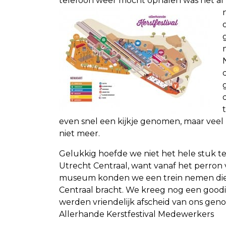
telefoon weer mocht ophalen was het al vr
even snel een kijkje genomen, maar vee
niet meer.
Ge
lukkig hoefde we niet het hele stuk t
Utrecht Centraal, want vanaf het perro
museum konden we een trein nemen die 
Centraal bracht. We kreeg nog een good
werden vriendelijk afscheid van ons ge
Allerhande Kerstfestival Medewerkers