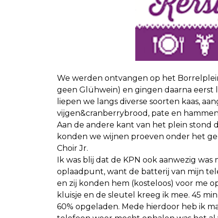
We werden ontvangen op het Borrelplei
geen Glühwein) en gingen daarna eerst la
liepen we langs diverse soorten kaas, aa
vijgen&cranberrybrood, pate en hammen
Aan de andere kant van het plein stond 
konden we wijnen proeven onder het gen
Choir Jr.
Ik was blij dat de KPN ook aanwezig was
oplaadpunt, want de batterij van mijn t
en zij konden hem (kosteloos) voor me o
kluisje en de sleutel kreeg ik mee. 45 mi
60% opgeladen. Mede hierdoor heb ik maa