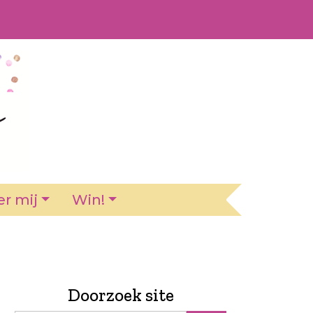
r mij
Win!
Doorzoek site