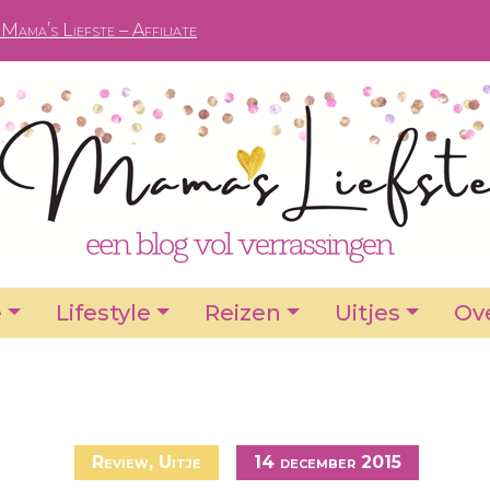
Mama’s Liefste – Affiliate
e
Lifestyle
Reizen
Uitjes
Ove
Review
,
Uitje
14 december 2015