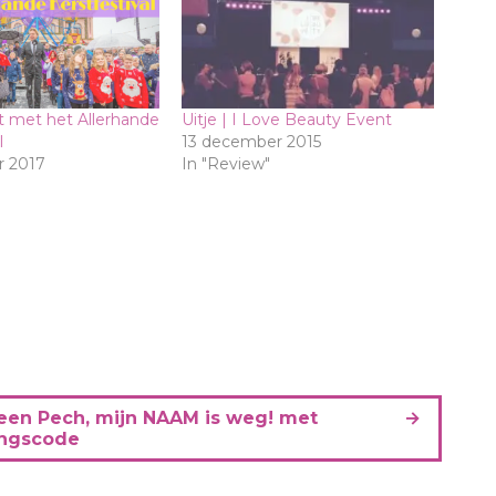
t met het Allerhande
Uitje | I Love Beauty Event
l
13 december 2015
 2017
In "Review"
een Pech, mijn NAAM is weg! met
ingscode