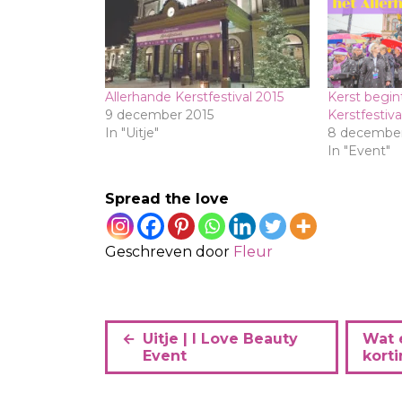
Allerhande Kerstfestival 2015
Kerst begin
9 december 2015
Kerstfestiva
In "Uitje"
8 december
In "Event"
Spread the love
Geschreven door
Fleur
B
Uitje | I Love Beauty
Wat 
e
Event
kort
r