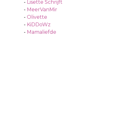
-
Lisette Schrijft
-
MeerVanMir
-
Olivette
-
KiDDoWz
-
Mamaliefde