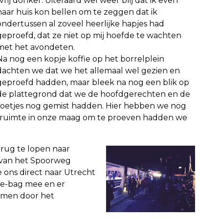
ij donker. Uiteraard wel weer blij dat i
k even
naar huis kon bellen om te zeggen dat ik
ondertussen al zoveel heerlijke hapjes had
geproefd, dat ze niet op mij hoefde te wachten
met het avondeten.
Na nog een kopje koffie op het borrelplein
dachten we dat we het allemaal wel gezien en
geproefd hadden, maar bleek na nog een blik op
de plattegrond dat we de hoofdgerechten en de
toetjes nog gemist hadden. Hier hebben we nog
l ruimte in onze maag om te proeven hadden we
erug te lopen naar
n van het Spoorweg
ons direct naar Utrecht
ie-bag mee en er
nomen door het