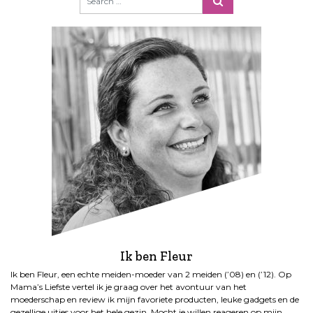
Ik ben Fleur
Ik ben Fleur, een echte meiden-moeder van 2 meiden (’08) en (’12). Op
Mama’s Liefste vertel ik je graag over het avontuur van het
moederschap en review ik mijn favoriete producten, leuke gadgets en de
gezellige uitjes voor het hele gezin. Mocht je willen reageren op mijn