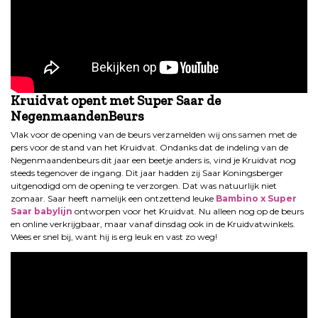
Kruidvat opent met Super Saar de
NegenmaandenBeurs
Vlak voor de opening van de beurs verzamelden wij ons samen met de
pers voor de stand van het Kruidvat. Ondanks dat de indeling van de
Negenmaandenbeurs dit jaar een beetje anders is, vind je Kruidvat nog
steeds tegenover de ingang. Dit jaar hadden zij Saar Koningsberger
uitgenodigd om de opening te verzorgen. Dat was natuurlijk niet
zomaar. Saar heeft namelijk een ontzettend leuke
Bambino x Super
Saar babylijn
ontworpen voor het Kruidvat. Nu alleen nog op de beurs
en online verkrijgbaar, maar vanaf dinsdag ook in de Kruidvatwinkels.
Wees er snel bij, want hij is erg leuk en vast zo weg!