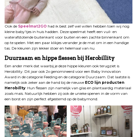
Ook de
Speelmat2GO
had ik best zelf wel willen hebben toen wij nog
kleine baby’tjes in huis hadden. Deze speelmat heeft een vuil- en
waterafstotende buitenkant voor buiten en een zachte binnenkant om
op te spelen. Met een paar klikjes verander je de mat om in een handige
tas. De kleuren zijn lekker stoer en helemaal van nu.
Duurzaam en hippe flessen bij Herobillity
Een ander merk dat waarbij je deze hippe kleuren ook terugziet is
Herobillity. Dit jaar ook 2x genomineerd voor een Baby Innovation
Award in de categorie Feeding en de categorie Duurzaam. Dat laatste is
namelijk ook zeker aan de hand bij de nieuwe
ECO lijn producten
Herobillty
. Hun flessen zijn namelijk van glas en plantaardig materiaal
zoals maïs. Natuurlijk hebben zij ook de unieke spenen in de vorm van
een borst en zijn perfect afgestemd op de babymond.