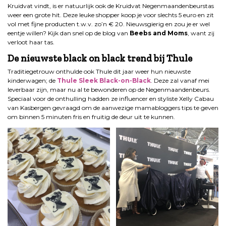
Kruidvat vindt, is er natuurlijk ook de Kruidvat Negenmaandenbeurstas
weer een grote hit. Deze leuke shopper koop je voor slechts 5 euro en zit
vol met fijne producten t.w.v. zo’n € 20. Nieuwsgierig en zou je er wel
eentje willen? Kijk dan snel op de blog van
Beebs and Moms
, want zij
verloot haar tas.
De nieuwste black on black trend bij Thule
Traditiegetrouw onthulde ook Thule dit jaar weer hun nieuwste
kinderwagen; de
Thule Sleek Black-on-Black
. Deze zal vanaf mei
leverbaar zijn, maar nu al te bewonderen op de Negenmaandenbeurs.
Speciaal voor de onthulling hadden ze influencer en styliste Xelly Cabau
van Kasbergen gevraagd om de aanwezige mamabloggers tips te geven
om binnen 5 minuten fris en fruitig de deur uit te kunnen.