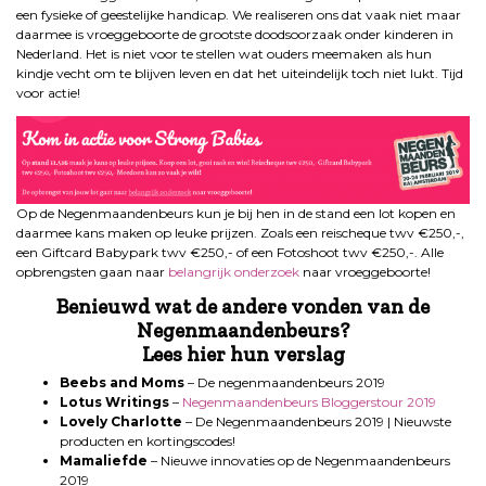
een fysieke of geestelijke handicap. We realiseren ons dat vaak niet maar
daarmee is vroeggeboorte de grootste doodsoorzaak onder kinderen in
Nederland. Het is niet voor te stellen wat ouders meemaken als hun
kindje vecht om te blijven leven en dat het uiteindelijk toch niet lukt. Tijd
voor actie!
Op de Negenmaandenbeurs kun je bij hen in de stand een lot kopen en
daarmee kans maken op leuke prijzen. Zoals een reischeque twv €250,-,
een Giftcard Babypark twv €250,- of een Fotoshoot twv €250,-. Alle
opbrengsten gaan naar
belangrijk onderzoek
naar vroeggeboorte!
Benieuwd wat de andere vonden van de
Negenmaandenbeurs?
Lees hier hun verslag
Beebs and Moms
– De negenmaandenbeurs 2019
Lotus Writings
–
Negenmaandenbeurs Bloggerstour 2019
Lovely Charlotte
– De Negenmaandenbeurs 2019 | Nieuwste
producten en kortingscodes!
Mamaliefde
– Nieuwe innovaties op de Negenmaandenbeurs
2019