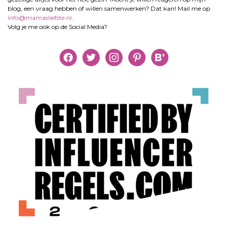
blog, een vraag hebben of willen samenwerken? Dat kan! Mail me op
info@mamasliefste.nl
.
Volg je me ook op de Social Media?
facebook
twitter
instagram
pinterest
bloglovin