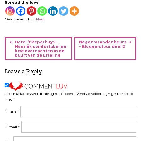
Spread the love
Geschreven door
Fleur
B
Hotel ’t Peperhuys –
Negenmaandenbeurs
e
Heerlijk comfortabel en
– Bloggerstour deel 2
luxe overnachten in de
r
buurt van de Efteling
i
c
Leave a Reply
h
t
n
Je e-mailadres wordt niet gepubliceerd.
Vereiste velden zijn gemarkeerd
a
met
*
v
i
Naam
*
g
a
E-mail
*
t
i