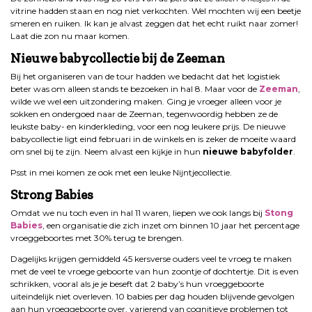
vitrine hadden staan en nog niet verkochten. Wel mochten wij een beetje
smeren en ruiken. Ik kan je alvast zeggen dat het echt ruikt naar zomer!
Laat die zon nu maar komen.
Nieuwe babycollectie bij de Zeeman
Bij het organiseren van de tour hadden we bedacht dat het logistiek
beter was om alleen stands te bezoeken in hal 8. Maar voor de
Zeeman
,
wilde we wel een uitzondering maken. Ging je vroeger alleen voor je
sokken en ondergoed naar de Zeeman, tegenwoordig hebben ze de
leukste baby- en kinderkleding, voor een nog leukere prijs. De nieuwe
babycollectie ligt eind februari in de winkels en is zeker de moeite waard
om snel bij te zijn. Neem alvast een kijkje in hun
nieuwe babyfolder
.
Psst in mei komen ze ook met een leuke Nijntjecollectie.
Strong Babies
Omdat we nu toch even in hal 11 waren, liepen we ook langs bij
Stong
Babies
, een organisatie die zich inzet om binnen 10 jaar het percentage
vroeggeboortes met 30% terug te brengen.
Dagelijks krijgen gemiddeld 45 kersverse ouders veel te vroeg te maken
met de veel te vroege geboorte van hun zoontje of dochtertje. Dit is even
schrikken, vooral als je je beseft dat 2 baby’s hun vroeggeboorte
uiteindelijk niet overleven. 10 babies per dag houden blijvende gevolgen
aan hun vroeggeboorte over, varierend van cognitieve problemen tot