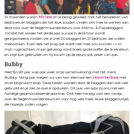
Al maanden waren
Miriam
en ik bezig geweest met het benaderen van
bedrijven en bloggers die het leuk zouden vinden om mee te werken aan
deze tour over de Negenmaandenbeurs voor Mama- & Papabloggers.
Omdat het alweer het derde jaar is waarin deze tour wordt
georganiseerd vonden we al snel 20 bloggers en 21 bedrijven die wilden
meewerken. Even leek het erop dat ikzelf niet mee zou kunnen i.v.m.
mijn rugklachten, maar gelukkig vond ik een grote koffer die ik als steun
en zitje kon gebruiken en hij kwam op de beurs ook zeker van pas.
Bulbby
Heel fijn dit jaar was ook weer onze samenwerking met het merk
Bulbby. Vorig jaar kregen wij van hen allemaal een
reporterbag
met
onze blognaam erop. Deze tassen worden door de bloggers dan ook veel
gebruikt en je ziet ze overal opduiken. Dit jaar verraste zij ons met een
handige gepersonaliseerde sporttas. Ook heel handig voor een rondje
over de Negenmaandenbeurs en voor nog veel meer leuke bloggersuitjes,
die hopelijk zullen volgen.