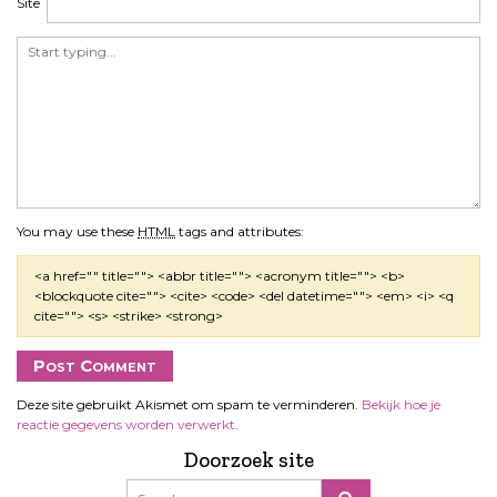
Site
e
You may use these
HTML
tags and attributes:
<a href="" title=""> <abbr title=""> <acronym title=""> <b>
<blockquote cite=""> <cite> <code> <del datetime=""> <em> <i> <q
cite=""> <s> <strike> <strong>
Deze site gebruikt Akismet om spam te verminderen.
Bekijk hoe je
reactie gegevens worden verwerkt
.
Doorzoek site