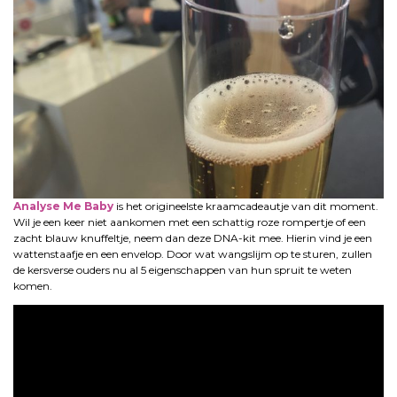
Analyse Me Baby
is het origineelste kraamcadeautje van dit moment.
Wil je een keer niet aankomen met een schattig roze rompertje of een
zacht blauw knuffeltje, neem dan deze DNA-kit mee. Hierin vind je een
wattenstaafje en een envelop. Door wat wangslijm op te sturen, zullen
de kersverse ouders nu al 5 eigenschappen van hun spruit te weten
komen.