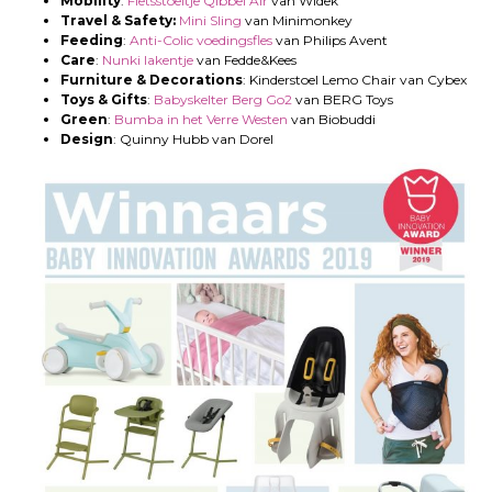
Mobility
:
Fietsstoeltje Qibbel Air
van Widek
Travel & Safety:
Mini Sling
van Minimonkey
Feeding
:
Anti-Colic voedingsfles
van Philips Avent
Care
:
Nunki lakentje
van Fedde&Kees
Furniture & Decorations
: Kinderstoel Lemo Chair van Cybex
Toys & Gifts
:
Babyskelter Berg Go2
van BERG Toys
Green
:
Bumba in het Verre Westen
van Biobuddi
Design
: Quinny Hubb van Dorel