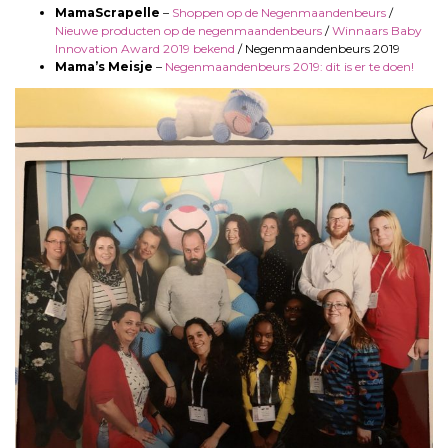
MamaScrapelle
–
Shoppen op de Negenmaandenbeurs
/
Nieuwe producten op de negenmaandenbeurs
/
Winnaars Baby
Innovation Award 2019 bekend
/ Negenmaandenbeurs 2019
Mama’s Meisje
–
Negenmaandenbeurs 2019: dit is er te doen!