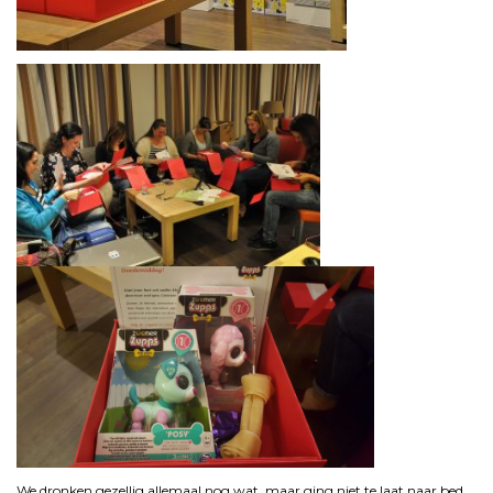
We dronken gezellig allemaal nog wat, maar ging niet te laat naar bed,