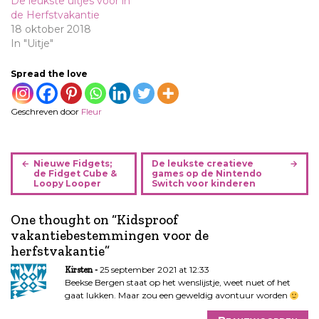
De leukste uitjes voor in
de Herfstvakantie
18 oktober 2018
In "Uitje"
Spread the love
Geschreven door
Fleur
B
Nieuwe Fidgets;
De leukste creatieve
e
de Fidget Cube &
games op de Nintendo
Loopy Looper
Switch voor kinderen
r
i
One thought on “
Kidsproof
c
vakantiebestemmingen voor de
h
herfstvakantie
”
t
n
25 september 2021 at 12:33
Kirsten
a
Beekse Bergen staat op het wenslijstje, weet nuet of het
gaat lukken. Maar zou een geweldig avontuur worden
v
i