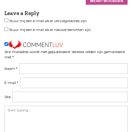
Beantwoorden
g
a
Leave a Reply
t
Stuur mij een e-mail als er vervolgreacties zijn.
i
Stuur mij een e-mail als er nieuwe berichten zijn.
e
Je e-mailadres wordt niet gepubliceerd.
Vereiste velden zijn gemarkeerd
met
*
Naam
*
E-mail
*
Site