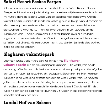
Safari Resort Beekse Bergen
Zitten er meer avonturiers in de familie? Dan is Safari Resort Beekse
Bergen echt wat voor jullie! Vorig jaar boekten wij deze vakantie ook last
minute tijdens de laatste week van de lagereschoollockdown. Op dit
vakantiepark kunnen de kinderen volledig hun ei kwijt. Van klimmen en
klauteren op de speeltoestellen tot het ontdekken van verschillende
diersoorten. ‘s Avonds kunnen jullie verblijven in een zogenaamde
jungalow (een junglebungalow). De safaribungalows zijn volledig
ingericht op een safarivakantie. Ook kunnen jullie overnachten in een
safaritent of chalet. Na een goede nachtrust starten jullie de dag op het
park de Beekse Bergen.
Slagharen vakantiepark
Voor een leuke vakantie gaan jullie naar het
Slagharen
vakantiepark!
Op dit vakantiepark kunnen jullie verblijven op de
camping of in één van de leuke accommodaties op het park. Vanaf jullie
achtertuin lopen jullie zo het attractiepark Slagharen in. Hier kunnen
jullie een lang weekend of zelfs een gehele week verblijven. Zo hoeven
jullie niet alle achtbanen in één dag te proppen, maar kunnen jullie de
attracties spreiden over verschillende dagen. Ideaal! Ook is het fijn dat
jullie na een lange dag heerlijk kunnen uitrusten in jullie eigen verblijf op
loopafstand van het park.
Landal Hof van Saksen