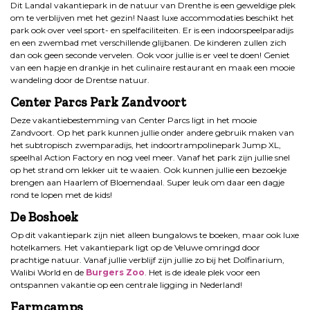
Dit Landal vakantiepark in de natuur van Drenthe is een geweldige plek
om te verblijven met het gezin! Naast luxe accommodaties beschikt het
park ook over veel sport- en spelfaciliteiten. Er is een indoorspeelparadijs
en een zwembad met verschillende glijbanen. De kinderen zullen zich
dan ook geen seconde vervelen. Ook voor jullie is er veel te doen! Geniet
van een hapje en drankje in het culinaire restaurant en maak een mooie
wandeling door de Drentse natuur.
Center Parcs Park Zandvoort
Deze vakantiebestemming van Center Parcs ligt in het mooie
Zandvoort. Op het park kunnen jullie onder andere gebruik maken van
het subtropisch zwemparadijs, het indoortrampolinepark Jump XL,
speelhal Action Factory en nog veel meer. Vanaf het park zijn jullie snel
op het strand om lekker uit te waaien. Ook kunnen jullie een bezoekje
brengen aan Haarlem of Bloemendaal. Super leuk om daar een dagje
rond te lopen met de kids!
De Boshoek
Op dit vakantiepark zijn niet alleen bungalows te boeken, maar ook luxe
hotelkamers. Het vakantiepark ligt op de Veluwe omringd door
prachtige natuur. Vanaf jullie verblijf zijn jullie zo bij het Dolfinarium,
Walibi World en de
Burgers Zoo
. Het is de ideale plek voor een
ontspannen vakantie op een centrale ligging in Nederland!
Farmcamps